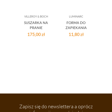
VILLEROY & BOCH
LUMINARC
L
SUSZARKA NA
FORMA DO
S
PRANIE
ZAPIEKANIA
OB
ŁAZIENKOWA
BIAŁA LUMINARC
SZARY
175,00
zł
11,80
zł
12
CZARNA
SMART
LU
METALOWA
Zapisz się do newslettera a oprócz