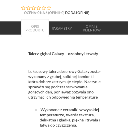
OCENA:
0
NA 6 (OPINII: 0)
DODAJ OPINIĘ
OPIS
OPINIE
PARAMETRY
PRODUKTU
KLIENTÓW
Talerz głęboi Galaxy – ozdobny i trwały
Luksusowy talerz deserowy Galaxy został
wykonany z grubej, solidnej kamionki,
która dobrze zatrzymuje ciepło. Naczynie
sprawdzi się podczas serwowania
gorących dań, ponieważ pozwala ono
utrzymać ich odpowiednią temperaturę
Wykonane z
ceramiki w wysokiej
temperaturze,
twarda tekstura,
delikatna i gładka, piękna i trwała i
łatwa do czyszczenia.