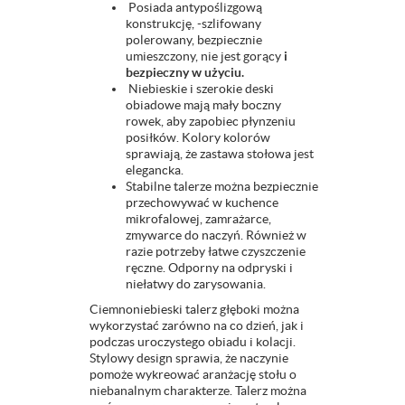
Posiada antypoślizgową
konstrukcję, -szlifowany
polerowany, bezpiecznie
umieszczony, nie jest gorący
i
bezpieczny w użyciu.
Niebieskie i szerokie deski
obiadowe mają mały boczny
rowek, aby zapobiec płynzeniu
posiłków. Kolory kolorów
sprawiają, że zastawa stołowa jest
elegancka.
Stabilne talerze można bezpiecznie
przechowywać w kuchence
mikrofalowej, zamrażarce,
zmywarce do naczyń. Również w
razie potrzeby łatwe czyszczenie
ręczne. Odporny na odpryski i
niełatwy do zarysowania.
Ciemnoniebieski talerz głęboki można
wykorzystać zarówno na co dzień, jak i
podczas uroczystego obiadu i kolacji.
Stylowy design sprawia, że naczynie
pomoże wykreować aranżację stołu o
niebanalnym charakterze. Talerz można