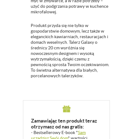
myć w zmywarce, a w razie potrzeby –
użyć do podgrzania potrawy w kuchence
mikrofalowej.
Produkt przyda się nie tylko w
gospodarstwie domowym, lecz także w
eleganckich kawiarniach, restauracjach i
domach weselnych. Talerz Galaxy o
średnicy 20 cm wyróżnia się
nowoczesnym designem i wysoką
wytrzymałością, dzięki czemu z
pewnością sprosta Twoim oczekiwaniom.
To świetna alternatywa dla białych,
porcelanowych talerzyków.
Zamawiając ten produkt teraz
otrzymasz od nas gratis:
- Bestsellerowy E-book "
Sam
urządzisz Swój dom
" wartości