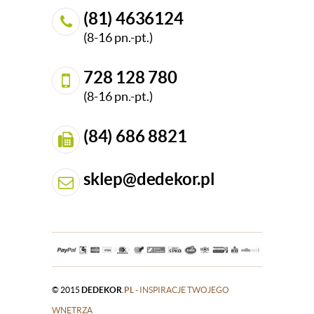
(81) 4636124
(8-16 pn.-pt.)
728 128 780
(8-16 pn.-pt.)
(84) 686 8821
sklep@dedekor.pl
© 2015
DEDEKOR
.PL
- INSPIRACJE TWOJEGO
WNĘTRZA