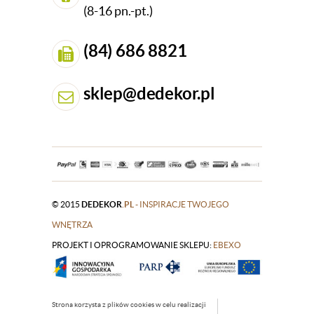
(8-16 pn.-pt.)
(84) 686 8821
sklep@dedekor.pl
© 2015
DEDEKOR
.PL
- INSPIRACJE TWOJEGO
WNĘTRZA
PROJEKT I OPROGRAMOWANIE SKLEPU:
|
EBEXO
Strona korzysta z plików cookies w celu realizacji