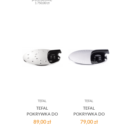
CZĘŚCI
1 750,00 zł
TEFAL
TEFAL
TEFAL
TEFAL
POKRYWKA DO
POKRYWKA DO
SMAŻENIA
CEDZENIA 14-20
89,00
zł
79,00
zł
INGENIO 20/28
CM