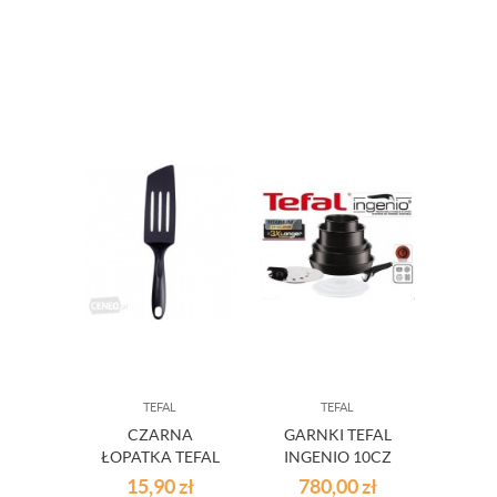
TEFAL
TEFAL
CZARNA
GARNKI TEFAL
ŁOPATKA TEFAL
INGENIO 10CZ
DŁUGA
EXPERTISE
15,90
zł
780,00
zł