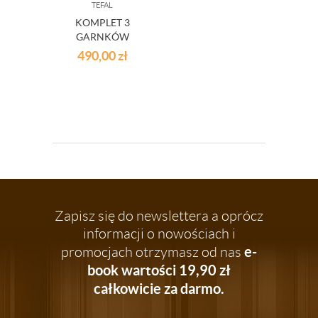
TEFAL
KOMPLET 3
GARNKÓW
INDUKCYJNYCH
490,00
zł
TEFAL INGENIO
ŚR.16/18/20
Zapisz się do newslettera a oprócz
informacji o nowościach i
e-
promocjach otrzymasz od nas
book wartości 19,90 zł
całkowicie za darmo.