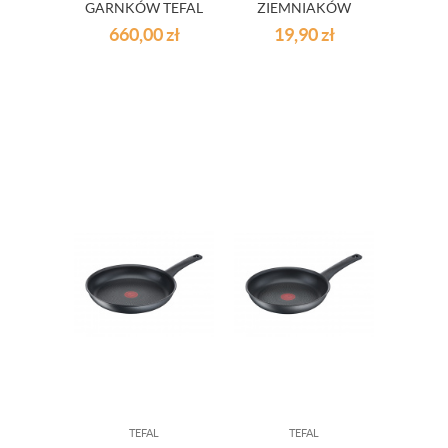
GARNKÓW TEFAL
ZIEMNIAKÓW
INGENIO
TEFAL
660,00
zł
19,90
zł
ESSENTIAL 8
CZĘŚCI
TEFAL
TEFAL