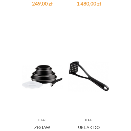
DUETTO
249,00
zł
1 480,00
zł
INDUKCJA
TEFAL
TEFAL
ZESTAW
UBIJAK DO