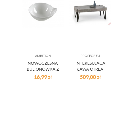
AMBITION
PROFEOS.EU
K
NOWOCZESNA
INTERESUJĄCA
ZEST
BULIONÓWKA Z
ŁAWA OTREA
ST
PORCELANY
MI
16,99
zł
509,00
zł
11
FALA 300ML
C