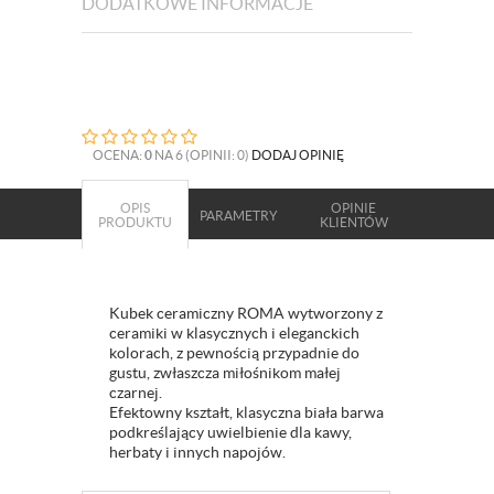
DODATKOWE INFORMACJE
OCENA:
0
NA 6 (OPINII: 0)
DODAJ OPINIĘ
OPIS
OPINIE
PARAMETRY
PRODUKTU
KLIENTÓW
Kubek ceramiczny ROMA wytworzony z
ceramiki w klasycznych i eleganckich
kolorach, z pewnością przypadnie do
gustu, zwłaszcza miłośnikom małej
czarnej.
Efektowny kształt, klasyczna biała barwa
podkreślający uwielbienie dla kawy,
herbaty i innych napojów.