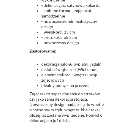
wykończenie
- dekoracyjna satynowa kokarda
- stabilna forma – zając stoi
samodzielnie
- nowoczesny, minimalistyczny
design
- wysokość
: 15 cm
- szerokość: ok 5cm
- nowoczesny design
Zastosowanie:
dekoracja salonu, sypialni, jadalni
ozdoba świąteczna (Wielkanoc)
element stylizacji wnętrz i sesji
zdjęciowych
idealny pomysł na prezent
Zajączek to super dodatek do stroików
czy jako sama dekoracja stojąca.
Nowoczesny design nadaje się do wnętrz
o różnorakim stylu wnętrza. Nie czekaj
dłużej, aż zostaną wyprzedane. Pomyśl o
dekoracjach już dzisiaj.