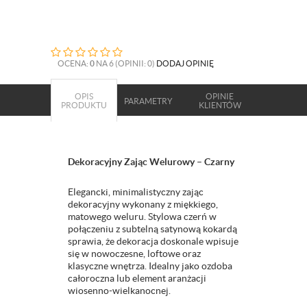
OCENA:
0
NA 6 (OPINII: 0)
DODAJ OPINIĘ
OPIS
OPINIE
PARAMETRY
PRODUKTU
KLIENTÓW
Dekoracyjny Zając Welurowy – Czarny
Elegancki, minimalistyczny zając
dekoracyjny wykonany z miękkiego,
matowego weluru. Stylowa czerń w
połączeniu z subtelną satynową kokardą
sprawia, że dekoracja doskonale wpisuje
się w nowoczesne, loftowe oraz
klasyczne wnętrza. Idealny jako ozdoba
całoroczna lub element aranżacji
wiosenno-wielkanocnej.