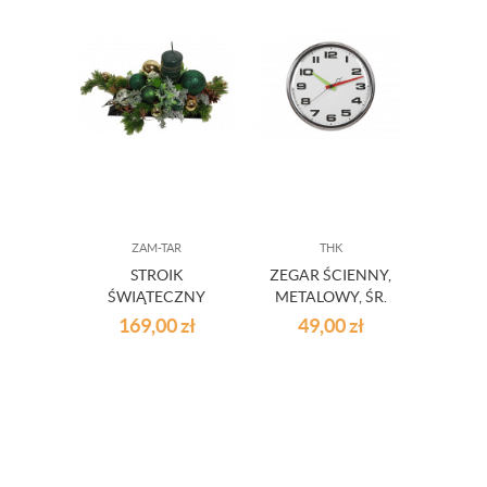
ZAM-TAR
THK
PR
STROIK
ZEGAR ŚCIENNY,
NOW
ŚWIĄTECZNY
METALOWY, ŚR.
ZIELONO-ZŁOTY
31 CM.
DR
169,00
zł
49,00
zł
14
S72
DU