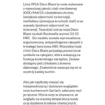
Linia 991A Deco Black to noże wykonane
z najwyższej jakości stali nierdzewnej
X50CrMoV15 z dodatkiem chromu
(zwiększa odporność na korozję),
molibdenu (zmniejsza kruchość stali) oraz
wanadu (podnosi odporność na
ścieranie). Twardość ostrza noża Deco
Black na skali Rockwella wynosi 53-55
HRC. Do modelu została wprowadzona
ergonomiczna, antypoślizgowa rękojeść z
trwałego tworzywa ABS. Wszystkie noże
z linii Deco Black posiadają pomocnicze
symbole na rękojeści, które wskazują na
funkcję konkretnego narzędzia. Zestaw
dostępny jest z blokiem z drewna
dębowego. Znakomicie wpasuje się on w
wystrój każdej kuchni.
Aby jak najdłużej cieszyć się
niezawodnością i stylowym wyglądem
noży kuchennych Gerlach, zalecamy myć
je ręcznie. Mycie noży w zmywarce, ze
względu na wysoką temperaturę wody
oraz działanie środków chemicznych,