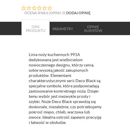
OCENA:
0
NA 6 (OPINII: 0)
DODAJ OPINIĘ
OPIS
OPINIE
PARAMETRY
PRODUKTU
KLIENTÓW
Linia noży kuchennych 991A
dedykowana jest wielbicielom
nowoczesnego designu, którzy cenią
sobie wysoką jakość zakupionych
produktów. Elementami
charakterystycznymi serii Deco Black są
specjalne symbole, które podpowiadają
zastosowanie konkretnego noża. Dzięki
temu wybór jest niezwykle prosty i
szybki. Noże Deco Black sprawdzą się
doskonale, niezależnie, czy potrzebujemy
pokroić mięso, chleb, warzywa lub
owoce. Idealna ostrość zapewni precyzję
i łatwość w obsłudze.