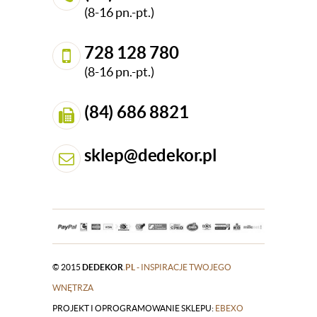
(8-16 pn.-pt.)
728 128 780
(8-16 pn.-pt.)
(84) 686 8821
sklep@dedekor.pl
© 2015
DEDEKOR
.PL
- INSPIRACJE TWOJEGO
WNĘTRZA
PROJEKT I OPROGRAMOWANIE SKLEPU:
|
EBEXO