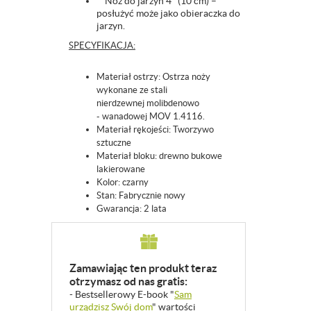
Nóż do jarzyn 4" (10 cm) –
posłużyć może jako obieraczka do
jarzyn.
SPECYFIKACJA:
Materiał ostrzy: Ostrza noży
wykonane ze stali
nierdzewnej molibdenowo
- wanadowej MOV 1.4116.
Materiał rękojeści: Tworzywo
sztuczne
Materiał bloku: drewno bukowe
lakierowane
Kolor: czarny
Stan: Fabrycznie nowy
Gwarancja: 2 lata
Zamawiając ten produkt teraz
otrzymasz od nas gratis:
- Bestsellerowy E-book "
Sam
urządzisz Swój dom
" wartości