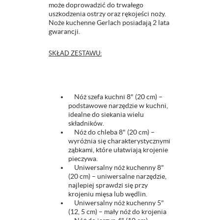
może doprowadzić do trwałego
uszkodzenia ostrzy oraz rękojeści noży.
Noże kuchenne Gerlach posiadają 2 lata
gwarancji.
SKŁAD ZESTAWU:
Nóż szefa kuchni 8" (20 cm) –
podstawowe narzędzie w kuchni,
idealne do siekania wielu
składników.
Nóż do chleba 8" (20 cm) –
wyróżnia się charakterystycznymi
ząbkami, które ułatwiają krojenie
pieczywa.
Uniwersalny nóż kuchenny 8"
(20 cm) – uniwersalne narzędzie,
najlepiej sprawdzi się przy
krojeniu mięsa lub wędlin.
Uniwersalny nóż kuchenny 5"
(12, 5 cm) – mały nóż do krojenia