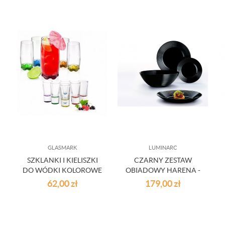
GLASMARK
LUMINARC
SZKLANKI I KIELISZKI
CZARNY ZESTAW
DO WÓDKI KOLOROWE
OBIADOWY HARENA -
DNO 12SZT.
19 CZ.
62,00
zł
179,00
zł