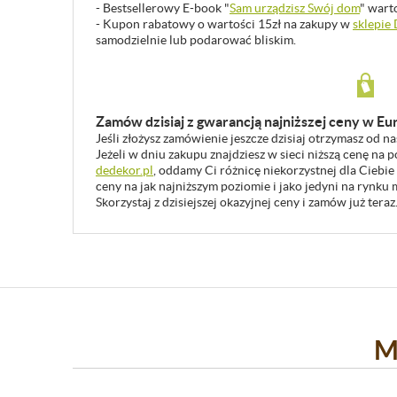
- Bestsellerowy E-book "
Sam urządzisz Swój dom
" wart
- Kupon rabatowy o wartości 15zł na zakupy w
sklepie
samodzielnie lub podarować bliskim.
Zamów dzisiaj z gwarancją najniższej ceny w Eu
Jeśli złożysz zamówienie jeszcze dzisiaj otrzymasz od n
Jeżeli w dniu zakupu znajdziesz w sieci niższą cenę na
dedekor.pl
, oddamy Ci różnicę niekorzystnej dla Ciebie
ceny na jak najniższym poziomie i jako jedyni na rynk
Skorzystaj z dzisiejszej okazyjnej ceny i zamów już teraz
M