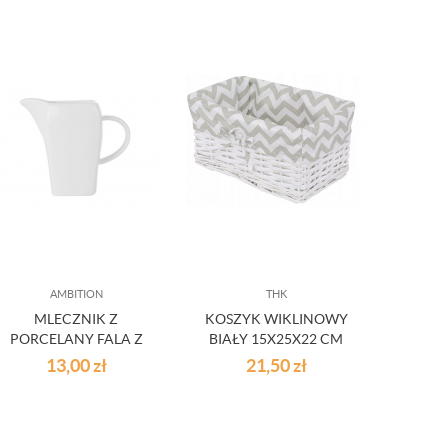
AMBITION
THK
MLECZNIK Z
KOSZYK WIKLINOWY
SER
PORCELANY FALA Z
BIAŁY 15X25X22 CM
PORC
UCHEM 180 ML
ZYGZAK
13,00
zł
21,50
zł