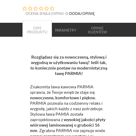
OCENA:
0
NA 6 (OPINII: 0)
DODAJ OPINIĘ
OPIS
OPINIE
PARAMETRY
PRODUKTU
KLIENTÓW
Rozglądasz się za nowoczesną, stylową i
wygodną w użytkowaniu ławą? Jeśli tak,
to koniecznie postaw na modernistyczną
ławę PARMIA!
Znakomita ława kawowa PARMIA
sprawia, że Twoje wnętrze staje się
nowoczesne, komfortowe i piękne.
PARMIA pozwala na codzienny relaks i
wygodę, jakich każdy z nasz potrzebuje.
Stylowa ława PAMIA została
zaprojektowana z
wysokiej jakości płyty
wiórowej laminowanej o grubości 16
mm
. Zgrabna PARMIA nie zajmuje wiele