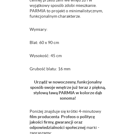
cennej przestrzeni we wnętrzu i w
wyjątkowy sposób zdobi mieszkanie.
PARMIA to projekt o minimalistycznym,
funkcjonalnym charakterze.
Wymiary:
Blat: 60 x 90 cm
Wysokość: 45 cm
Grubość blatu: 16 mm
Urządź w nowoczesny, funkcjonalny
sposób swoje wnętrze już teraz z piękną,
stylową ławą PARMIA w kolorze dąb
sonoma!
Poniżej znajduje się krótki 4-minutowy
film producenta Profeos o politycę
jakości firmy, gwarancji oraz
odpowiedzialności społecznej
marki -
zapraszamy: