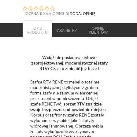
OCENA:
0
NA 6 (OPINII: 0)
DODAJ OPINIĘ
OPIS
OPINIE
PARAMETRY
PRODUKTU
KLIENTÓW
Wciąż nie posiadasz stylowo
zaprojektowanej, modernistycznej szafy
RTV? Czas to zmienić już teraz!
Szafka RTV RENE to mebel o totalnie
modernistycznej stylistyce. Zgrabna
forma szafy nie zajmuje wiele cennej
przestrzeni w pomieszczeniu. Dzięki
szafie RENE Twój
sprzęt RTV znajdzie
swoje bezpieczne, odpowiednie miejsce.
Korpus oraz fronty szafki RENE zostały
wykonane z wysokiej jakości płyty
wiórowej laminowanej. Obrzeża mebla
zostały wykończone wytrzymałym