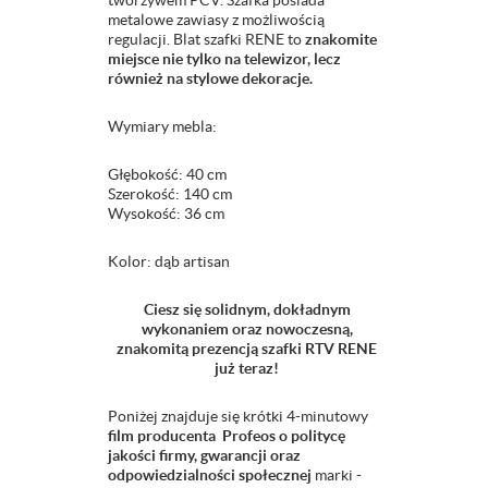
tworzywem PCV. Szafka posiada
metalowe zawiasy z możliwością
regulacji. Blat szafki RENE to
znakomite
miejsce nie tylko na telewizor, lecz
również na stylowe dekoracje.
Wymiary mebla:
Głębokość: 40 cm
Szerokość: 140 cm
Wysokość: 36 cm
Kolor: dąb artisan
Ciesz się solidnym, dokładnym
wykonaniem oraz nowoczesną,
znakomitą prezencją szafki RTV RENE
już teraz!
Poniżej znajduje się krótki 4-minutowy
film producenta Profeos o politycę
jakości firmy, gwarancji oraz
odpowiedzialności społecznej
marki -