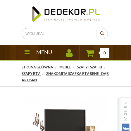
MENU
0
STRONA GŁÓWNA
MEBLE
SZAFY I SZAFKI
SZAFY RTV
ZNAKOMITA SZAFKA RTV RENE - DĄB
ARTISAN