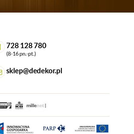
728 128 780
(8-16 pn.-pt.)
sklep@dedekor.pl