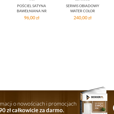
POŚCIEL SATYNA
SERWIS OBIADOWY
BAWEŁNIANA NR
WATER COLOR
A1007
18CZ.PORCELANA
96,00
zł
240,00
zł
ormacji o nowościach i promocjach
90 zł całkowicie za darmo.