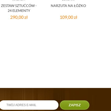
ZESTAW SZTUĆCÓW -
NARZUTA NA ŁÓŻKO
RĘC
24 ELEMENTY
KOLOR
7
290,00
zł
109,00
zł
ZAPISZ