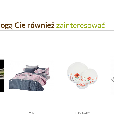
ogą Cie również
zainteresować
THK
LUMINARC