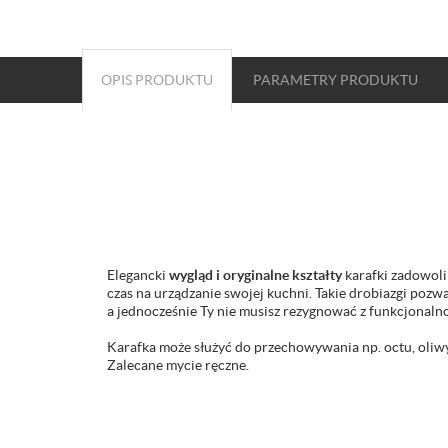
OPIS PRODUKTU
PARAMETRY
PRODUKTU
Elegancki
wygląd i oryginalne kształty
karafki zadowoli
czas na urządzanie swojej kuchni. Takie drobiazgi pozw
a jednocześnie Ty nie musisz rezygnować z funkcjonal
Karafka może służyć do przechowywania np. octu, oliwy
Zalecane mycie ręczne.