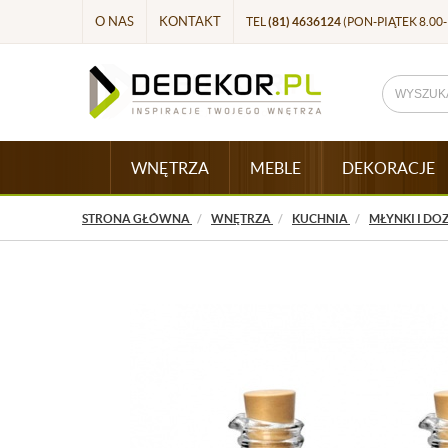
O NAS
KONTAKT
TEL
(81) 4636124
(PON-PIĄTEK 8.00-
WNĘTRZA
MEBLE
DEKORACJE
STRONA GŁÓWNA
WNĘTRZA
KUCHNIA
MŁYNKI I D