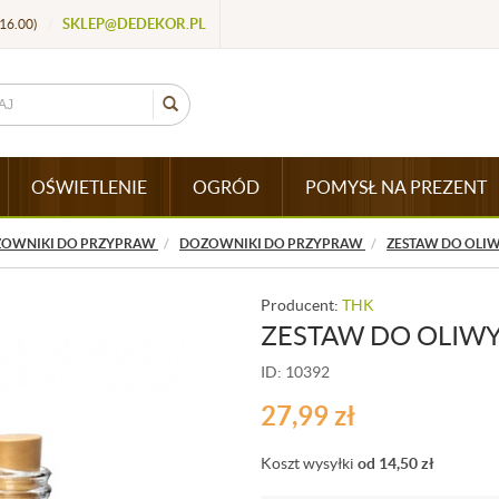
SKLEP@DEDEKOR.PL
16.00)
/
OŚWIETLENIE
OGRÓD
POMYSŁ NA PREZENT
OZOWNIKI DO PRZYPRAW
DOZOWNIKI DO PRZYPRAW
ZESTAW DO OLIWY
Producent:
THK
ZESTAW DO OLIWY 
ID: 10392
27,99
zł
Koszt wysyłki
od 14,50
zł