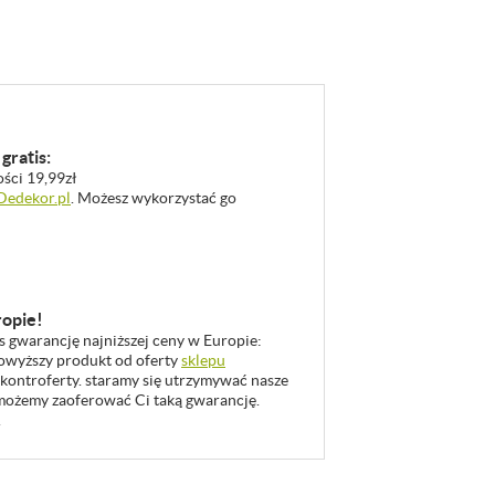
gratis:
ości 19,99zł
 Dedekor.pl
. Możesz wykorzystać go
ropie!
as gwarancję najniższej ceny w Europie:
 powyższy produkt od oferty
sklepu
 kontroferty. staramy się utrzymywać nasze
u możemy zaoferować Ci taką gwarancję.
.