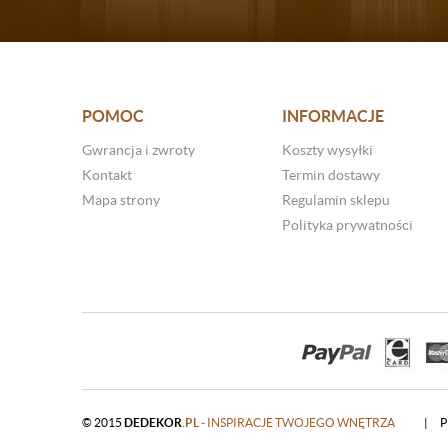
POMOC
INFORMACJE
Gwrancja i zwroty
Koszty wysyłki
Kontakt
Termin dostawy
Mapa strony
Regulamin sklepu
Polityka prywatności
© 2015
DEDEKOR
.PL
- INSPIRACJE TWOJEGO WNĘTRZA
|
P