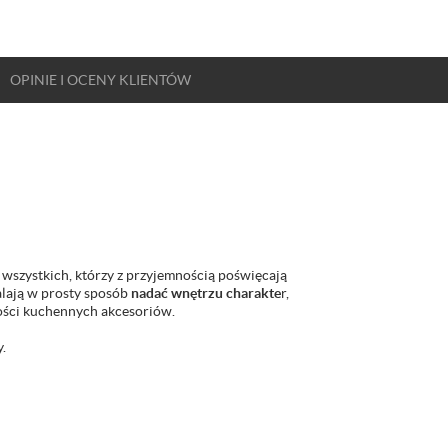
OPINIE
I OCENY
KLIENTÓW
 wszystkich, którzy z przyjemnością poświęcają
alają w prosty sposób
nadać wnętrzu charakte
r,
ności kuchennych akcesoriów.
.