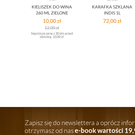
KIELISZEK DO WINA
KARAFKA SZKLANA
260 ML ZIELONE
INDIS 1L
OUTLET
10,00
zł
72,00
zł
12,00
zł
Najniższa cena z 30 dni przed
obniżką:
10,00 zł
Zapisz się do newslettera a oprócz inf
e-book wartości 19,
otrzymasz od nas