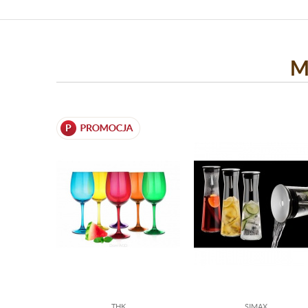
M
THK
SIMAX