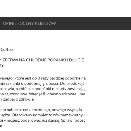
OPINIE
I OCENY
KLIENTÓW
 Coffee
NY ZESTAW NA CHŁODNE PORANKI I DŁUGIE
Y.
anego, które jest do 3 razy bardziej odporne na
 niż szklanki o podobnej grubości. Do produkcji
 zdrowia, a chińskie podróbki niestety zawierają
ia są szkodliwe. Więc jeśli dbasz o zdrowie - nie
 i zadbaj o zdrowie.
lnia nabierze całkiem innego, nowego wyglądu.
niądze. Oferowany komplet to również świetny i
który możesz podarować już dzisiaj. Spraw radość
ym.