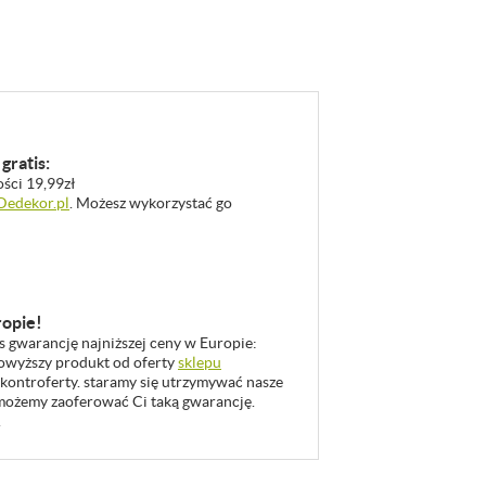
gratis:
ości 19,99zł
 Dedekor.pl
. Możesz wykorzystać go
ropie!
as gwarancję najniższej ceny w Europie:
 powyższy produkt od oferty
sklepu
 kontroferty. staramy się utrzymywać nasze
u możemy zaoferować Ci taką gwarancję.
.