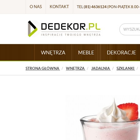
O NAS
KONTAKT
TEL
(81) 4636124
(PON-PIĄTEK 8.00-
WNĘTRZA
MEBLE
DEKORACJE
STRONA GŁÓWNA
WNĘTRZA
JADALNIA
SZKLANKI