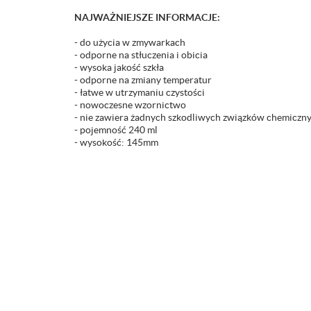
NAJWAŻNIEJSZE INFORMACJE:
- do użycia w zmywarkach
- odporne na stłuczenia i obicia
- wysoka jakość szkła
- odporne na zmiany temperatur
- łatwe w utrzymaniu czystości
- nowoczesne wzornictwo
- nie zawiera żadnych szkodliwych związków chemiczn
- pojemność 240 ml
- wysokość: 145mm