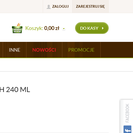
ZALOGUJ
ZAREJESTRUJ SIĘ
Koszyk:
0,00
zł
DO KASY
INNE
NOWOŚCI
PROMOCJE
H 240 ML