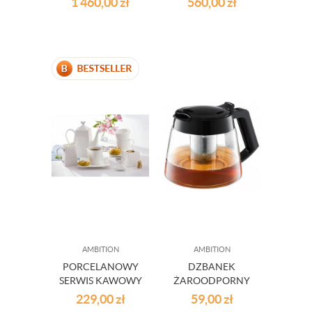
1 460,00
zł
560,00
zł
42 ELEM.
FALA 18 ELEM
AMBITION
AMBITION
PORCELANOWY
DZBANEK
SERWIS KAWOWY
ŻAROODPORNY
KUBIKO 17 CZ.
Z SITEM DO
229,00
zł
59,00
zł
ZAPARZANIA