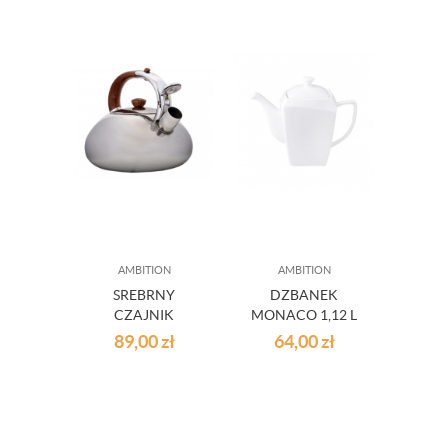
AMBITION
AMBITION
SREBRNY
DZBANEK
CZAJNIK
MONACO 1,12 L
FERGUSON
AMBITION
89,00
zł
64,00
zł
AMBITION 2,5 L