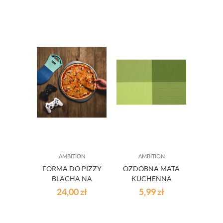
AMBITION
AMBITION
FORMA DO PIZZY
OZDOBNA MATA
BLACHA NA
KUCHENNA
PIZZĘ 35,5 CM
VELVET 30X45
24,00
zł
5,99
zł
ZIELONA