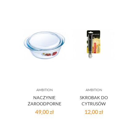
AMBITION
AMBITION
NACZYNIE
SKROBAK DO
ŻAROODPORNE
CYTRUSÓW
OKRĄGŁE Z
SAVANT
49,00
zł
12,00
zł
POKRYWKĄ 2,1 L
AMBITION
OCUISINE