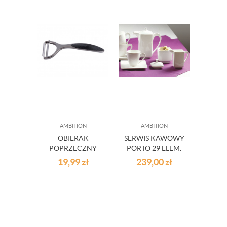
AMBITION
AMBITION
OBIERAK
SERWIS KAWOWY
POPRZECZNY
PORTO 29 ELEM.
WENDY CZARNY
19,99
zł
239,00
zł
CHROM 15 CM
AMBITION