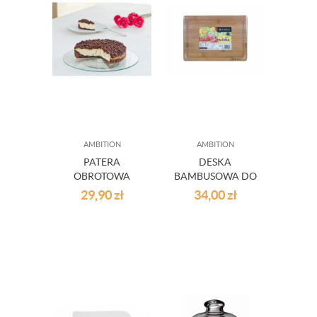
AMBITION
AMBITION
PATERA
DESKA
OBROTOWA
BAMBUSOWA DO
SUSAN 30 CM
KROJENIA
29,90
zł
34,00
zł
AMBITION
PALOMA 28 X 20 X
1,5 CM AMBITION