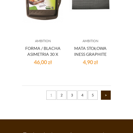
AMBITION
AMBITION
FORMA / BLACHA
MATA STOŁOWA
ASIMETRIA 30 X
INESS GRAPHITE
24 X 6 CM PYREX
45 X 30 CM
46,00
zł
4,90
zł
AMBITION
1
2
3
4
5
>