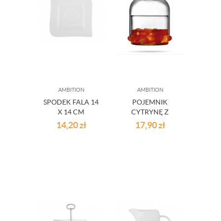
AMBITION
AMBITION
SPODEK FALA 14
POJEMNIK
X 14 CM
CYTRYNĘ Z
AMBITION
KLOSZEM BASIC
14,20
zł
17,90
zł
PASABAHCE