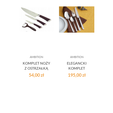
AMBITION
AMBITION
KOMPLET NOŻY
ELEGANCKI
Z OSTRZAŁKĄ
KOMPLET
AMBITION
SZTUĆCÓW 30
54,00
zł
195,00
zł
PURELINE
ELEM. PRATO