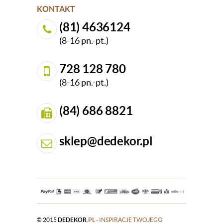
KONTAKT
(81) 4636124
(8-16 pn.-pt.)
728 128 780
(8-16 pn.-pt.)
(84) 686 8821
sklep@dedekor.pl
© 2015
DEDEKOR
.PL
- INSPIRACJE TWOJEGO