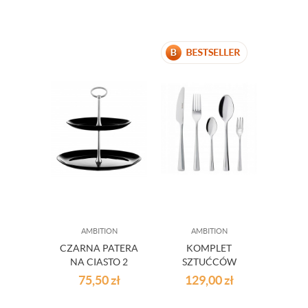
HELENE 1,3 L
AMBITION
AMBITION
AMBITION
CZARNA PATERA
KOMPLET
NA CIASTO 2
SZTUĆCÓW
POZIOMOWA
SIENA 30-
75,50
zł
129,00
zł
ELEMENTOWY