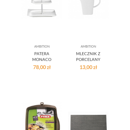
AMBITION
AMBITION
PATERA
MLECZNIK Z
MONACO
PORCELANY
DWUPOZIOMOWA
FALA Z UCHEM
78,00
zł
13,00
zł
180 ML