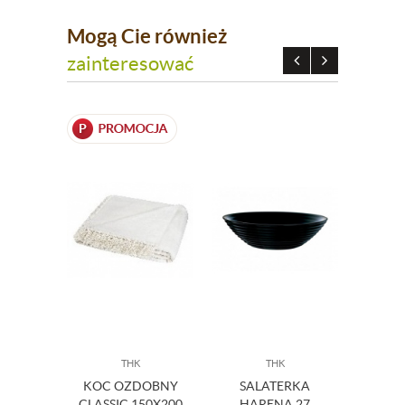
Mogą Cie również
zainteresować
THK
THK
A
KOC OZDOBNY
SALATERKA
S
CLASSIC 150X200
HARENA 27
C