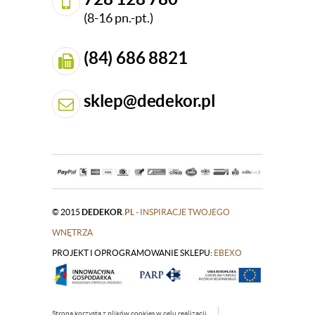
(8-16 pn.-pt.)
(84) 686 8821
sklep@dedekor.pl
© 2015
DEDEKOR
.PL
- INSPIRACJE TWOJEGO
WNĘTRZA
PROJEKT I OPROGRAMOWANIE SKLEPU:
|
EBEXO
Strona korzysta z plików cookies w celu realizacji