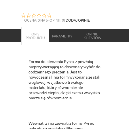
OCENA:
0
NA 6 (OPINII: 0)
DODAJ OPINIĘ
OPIS
OPINIE
PARAMETRY
PRODUKTU
KLIENTÓW
Forma do pieczenia Pyrex z powłoką
nieprzywierającą to doskonały wybór do
codziennego pieczenia. Jest to
nowoczesna linia form wykonana ze stali
węglowej, wyjątkowo trwałego
materiału, który równomiernie
przewodzi ciepło, dzięki czemu wszystko
piecze się równomiernie.
Wewnątrz i na zewnątrz formy Pyrex
pokryte są powłoką silikonową