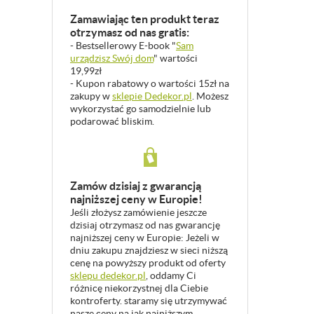
Zamawiając ten produkt teraz
otrzymasz od nas gratis:
- Bestsellerowy E-book "
Sam
urządzisz Swój dom
" wartości
19,99zł
- Kupon rabatowy o wartości 15zł na
zakupy w
sklepie Dedekor.pl
. Możesz
wykorzystać go samodzielnie lub
podarować bliskim.
Zamów dzisiaj z gwarancją
najniższej ceny w Europie!
Jeśli złożysz zamówienie jeszcze
dzisiaj otrzymasz od nas gwarancję
najniższej ceny w Europie: Jeżeli w
dniu zakupu znajdziesz w sieci niższą
cenę na powyższy produkt od oferty
sklepu dedekor.pl
, oddamy Ci
różnicę niekorzystnej dla Ciebie
kontroferty. staramy się utrzymywać
nasze ceny na jak najniższym