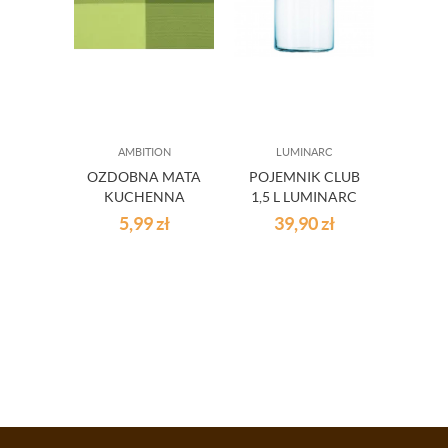
AMBITION
LUMINARC
OZDOBNA MATA
POJEMNIK CLUB
FUNK
KUCHENNA
1,5 L LUMINARC
POJ
VELVET 30X45
NISKI
ŻYW
5,99
zł
39,90
zł
2
ZIELONA
M