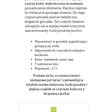
czarny kolor wykończony na matowo
posiada jasne zdobienia. Rączka czajnika
to imitacja brązowego drewna. Do tego
czajnik posiada jeszcze metaliczny,
elegancki gwizdek. Ten czajnik idealnie
odnajdzie się w każdej modernistycznie
zaaranżowanej, funkcjonalnej kuchni.
Wyposażony w gwizdek sygnalizujący
gotującą się wodę.
Odpowiedni do wszystkich rodzajów
kuchenek.
Kolor: marmurek czarny mat.
7-warstwowe dno.
Pojemność: 2,7 l
Postaw na to, co nowoczesne i
nietypowe już teraz i zainwestuj w
totalnie modernistyczny, funkcjonalny i
piękny czajnik w czarnym kolorze z
brązową rączką!