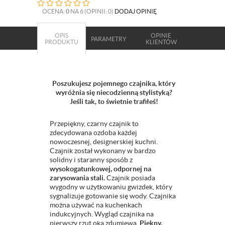
OCENA:
0
NA 6 (OPINII: 0)
DODAJ OPINIĘ
OPIS
OPINIE
PARAMETRY
PRODUKTU
KLIENTÓW
Poszukujesz pojemnego czajnika, który
wyróżnia się niecodzienną stylistyką?
Jeśli tak, to świetnie trafiłeś!
Przepiękny, czarny czajnik to
zdecydowana ozdoba każdej
nowoczesnej, designerskiej kuchni.
Czajnik został wykonany w bardzo
solidny i staranny sposób z
wysokogatunkowej, odpornej na
zarysowania stali.
Czajnik posiada
wygodny w użytkowaniu gwizdek, który
sygnalizuje gotowanie się wody. Czajnika
można używać na kuchenkach
indukcyjnych. Wygląd czajnika na
pierwszy rzut oka zdumiewa.
Piękny,