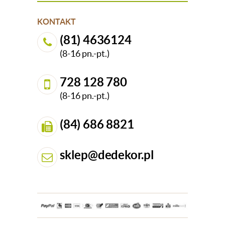
KONTAKT
(81) 4636124
(8-16 pn.-pt.)
728 128 780
(8-16 pn.-pt.)
(84) 686 8821
sklep@dedekor.pl