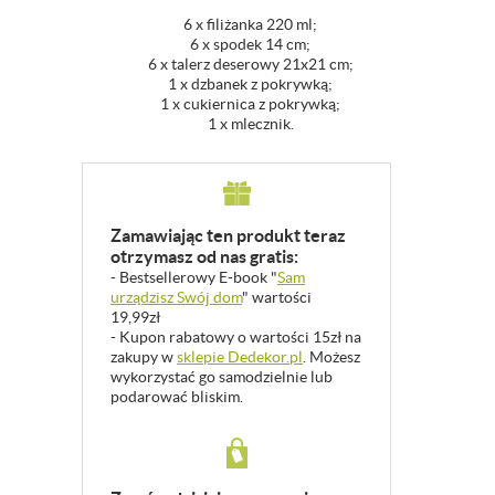
6 x filiżanka 220 ml;
6 x spodek 14 cm;
6 x talerz deserowy 21x21 cm;
1 x dzbanek z pokrywką;
1 x cukiernica z pokrywką;
1 x mlecznik.
Zamawiając ten produkt teraz
otrzymasz od nas gratis:
- Bestsellerowy E-book "
Sam
urządzisz Swój dom
" wartości
19,99zł
- Kupon rabatowy o wartości 15zł na
zakupy w
sklepie Dedekor.pl
. Możesz
wykorzystać go samodzielnie lub
podarować bliskim.