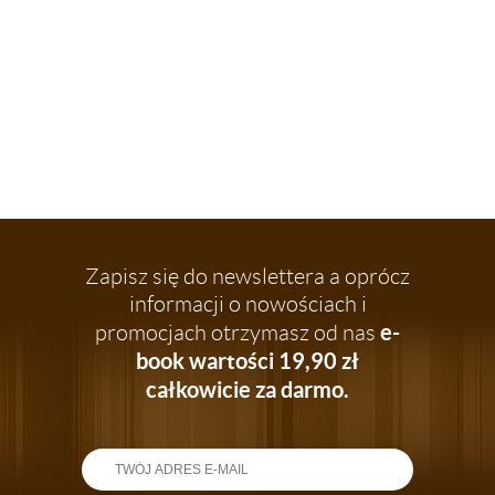
Najniższ
przed ob
Zapisz się do newslettera a oprócz
informacji o nowościach i
e-
promocjach otrzymasz od nas
book wartości 19,90 zł
całkowicie za darmo.