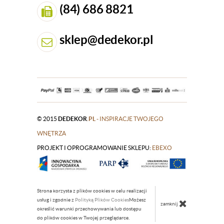
(84) 686 8821
sklep@dedekor.pl
© 2015
DEDEKOR
.PL
- INSPIRACJE TWOJEGO
WNĘTRZA
PROJEKT I OPROGRAMOWANIE SKLEPU:
|
EBEXO
Strona korzysta z plików cookies w celu realizacji
usług i zgodnie z
Polityką Plików Cookies
Możesz
zamknij
określić warunki przechowywania lub dostępu
do plików cookies w Twojej przeglądarce.