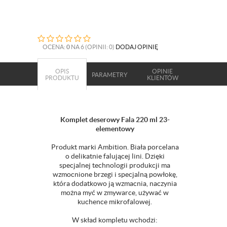
OCENA:
0
NA 6 (OPINII: 0)
DODAJ OPINIĘ
OPIS
OPINIE
PARAMETRY
PRODUKTU
KLIENTÓW
Komplet deserowy Fala 220 ml 23-
elementowy
Produkt marki Ambition. Biała porcelana
o delikatnie falującej lini. Dzięki
specjalnej technologii produkcji ma
wzmocnione brzegi i specjalną powłokę,
która dodatkowo ją wzmacnia, naczynia
można myć w zmywarce, używać w
kuchence mikrofalowej.
W skład kompletu wchodzi: