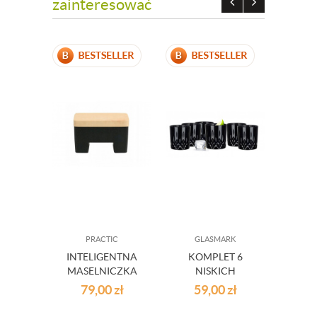
zainteresować
PRACTIC
GLASMARK
A
INTELIGENTNA
KOMPLET 6
K
MASELNICZKA
NISKICH
SZ
WODNA Z
SZKLANEK
N
79,00
zł
59,00
zł
13
POKRYWĄ
AMBITI
1
CZARNA