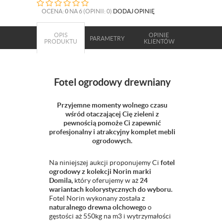
OCENA:
0
NA 6 (OPINII: 0)
DODAJ OPINIĘ
OPIS
OPINIE
PARAMETRY
PRODUKTU
KLIENTÓW
Fotel ogrodowy drewniany
Przyjemne momenty wolnego czasu
wśród otaczającej Cię zieleni z
pewnością pomoże Ci zapewnić
profesjonalny i atrakcyjny komplet mebli
ogrodowych.
Na niniejszej aukcji proponujemy Ci
fotel
ogrodowy z kolekcji Norin marki
Domila,
który oferujemy w aż
24
wariantach kolorystycznych do wyboru.
Fotel Norin wykonany została z
naturalnego drewna olchowego
o
gęstości aż 550kg na m3 i wytrzymałości