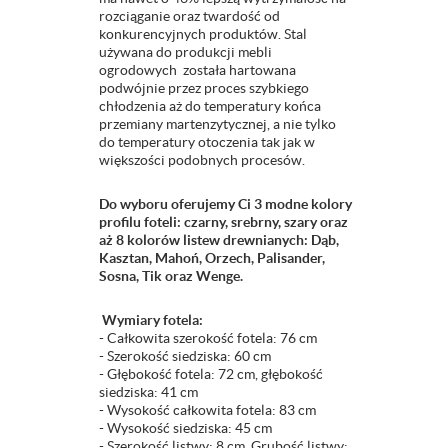
rozciąganie oraz twardość od
konkurencyjnych produktów. Stal
używana do produkcji mebli
ogrodowych została hartowana
podwójnie przez proces szybkiego
chłodzenia aż do temperatury końca
przemiany martenzytycznej, a nie tylko
do temperatury otoczenia tak jak w
większości podobnych procesów.
Do wyboru oferujemy Ci 3 modne kolory
profilu foteli: czarny, srebrny, szary oraz
aż 8 kolorów listew drewnianych: Dąb,
Kasztan, Mahoń, Orzech, Palisander,
Sosna, Tik oraz Wenge.
Wymiary fotela:
- Całkowita szerokość fotela: 76 cm
- Szerokość siedziska: 60 cm
- Głębokość fotela: 72 cm, głębokość
siedziska: 41 cm
- Wysokość całkowita fotela: 83 cm
- Wysokość siedziska: 45 cm
- Szerokość listwy: 8 cm, Grubość listwy: