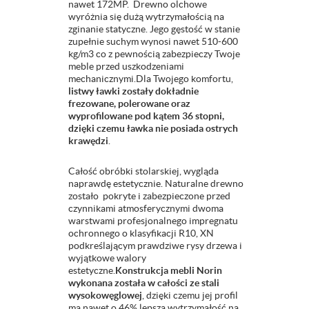
nawet 172MP. Drewno olchowe
wyróżnia się dużą wytrzymałością na
zginanie statyczne. Jego gęstość w stanie
zupełnie suchym wynosi nawet 510-600
kg/m3 co z pewnością zabezpieczy Twoje
meble przed uszkodzeniami
mechanicznymi.Dla Twojego komfortu,
listwy ławki zostały dokładnie
frezowane, polerowane oraz
wyprofilowane pod kątem 36 stopni,
dzięki czemu ławka nie posiada ostrych
krawędzi
.
Całość obróbki stolarskiej, wygląda
naprawdę estetycznie. Naturalne drewno
zostało pokryte i zabezpieczone przed
czynnikami atmosferycznymi dwoma
warstwami profesjonalnego impregnatu
ochronnego o klasyfikacji R10, XN
podkreślającym prawdziwe rysy drzewa i
wyjątkowe walory
estetyczne.
Konstrukcja mebli Norin
wykonana została w całości ze stali
wysokowęglowej
, dzięki czemu jej profil
ma nawet o 46% lepszą wytrzymałość na