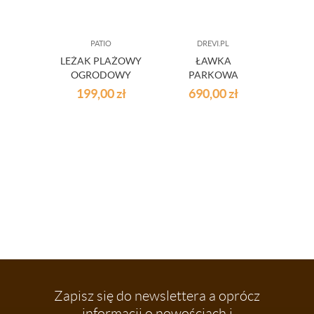
PATIO
DREVI.PL
PR
LEŻAK PLAŻOWY
ŁAWKA
HU
OGRODOWY
PARKOWA
OG
RELAX
DREWNIANA
BO
199,00
zł
690,00
zł
34
150CM
G
Zapisz się do newslettera a oprócz
informacji o nowościach i