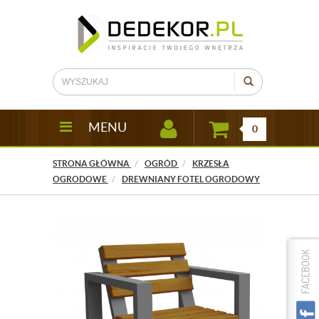
MENU
0
STRONA GŁÓWNA
OGRÓD
KRZESŁA
OGRODOWE
DREWNIANY FOTEL OGRODOWY