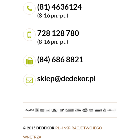
(81) 4636124
(8-16 pn.-pt.)
728 128 780
(8-16 pn.-pt.)
(84) 686 8821
sklep@dedekor.pl
© 2015
DEDEKOR
.PL
- INSPIRACJE TWOJEGO
WNĘTRZA