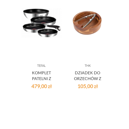
TEFAL
THK
PR
KOMPLET
DZIADEK DO
M
PATELNI Z
ORZECHÓW Z
C
RĄCZKĄ TEFAL
MISKĄ
PO
479,00
zł
105,00
zł
2
INGENIO
DREWNIANY
DEK
EMOTION 5EL.