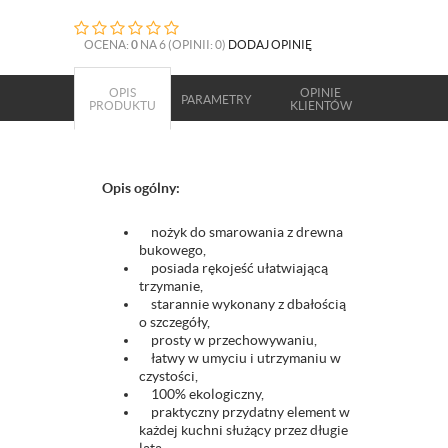
OCENA:
0
NA 6 (OPINII: 0)
DODAJ OPINIĘ
OPIS
OPINIE
PARAMETRY
PRODUKTU
KLIENTÓW
Opis ogólny:
nożyk do smarowania z drewna
bukowego,
posiada rękojeść ułatwiającą
trzymanie,
starannie wykonany z dbałością
o szczegóły,
prosty w przechowywaniu,
łatwy w umyciu i utrzymaniu w
czystości,
100% ekologiczny,
praktyczny przydatny element w
każdej kuchni służący przez długie