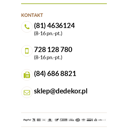
KONTAKT
(81) 4636124
(8-16 pn.-pt.)
728 128 780
(8-16 pn.-pt.)
(84) 686 8821
sklep@dedekor.pl