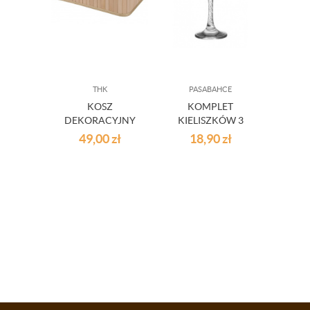
THK
PASABAHCE
L
KOSZ
KOMPLET
F
DEKORACYJNY
KIELISZKÓW 3
SA
BAMBOO
SZT TWIST
LUMIN
49,00
zł
18,90
zł
1