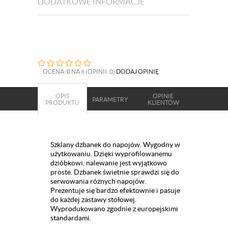
DODATKOWE INFORMACJE
OCENA:
0
NA 6 (OPINII: 0)
DODAJ OPINIĘ
OPIS
OPINIE
PARAMETRY
PRODUKTU
KLIENTÓW
Szklany dzbanek do napojów. Wygodny w
użytkowaniu. Dzięki wyprofilowanemu
dzióbkowi, nalewanie jest wyjątkowo
proste. Dzbanek świetnie sprawdzi się do
serwowania różnych napojów.
Prezentuje się bardzo efektownie i pasuje
do każdej zastawy stołowej.
Wyprodukowano zgodnie z europejskimi
standardami.