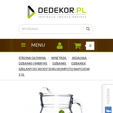
MENU
0
STRONA GŁÓWNA
WNĘTRZA
JADALNIA
DZBANKI I IMBRYKI
DZBANKI
DZBANEK
SZKLANY DO WODY SOKU KOMPOTU NAPOJÓW
2,5L