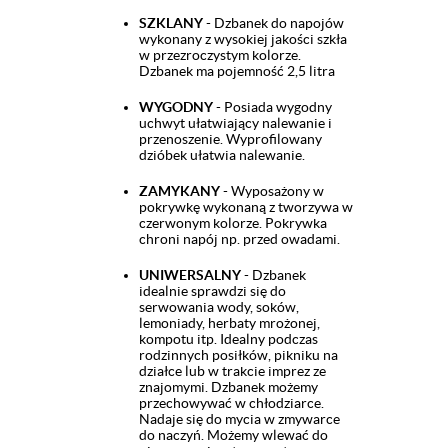
SZKLANY
- Dzbanek do napojów
wykonany z wysokiej jakości szkła
w przezroczystym kolorze.
Dzbanek ma pojemność 2,5 litra
WYGODNY
- Posiada wygodny
uchwyt ułatwiający nalewanie i
przenoszenie. Wyprofilowany
dzióbek ułatwia nalewanie.
ZAMYKANY
- Wyposażony w
pokrywkę wykonaną z tworzywa w
czerwonym kolorze. Pokrywka
chroni napój np. przed owadami.
UNIWERSALNY
- Dzbanek
idealnie sprawdzi się do
serwowania wody, soków,
lemoniady, herbaty mrożonej,
kompotu itp. Idealny podczas
rodzinnych posiłków, pikniku na
działce lub w trakcie imprez ze
znajomymi. Dzbanek możemy
przechowywać w chłodziarce.
Nadaje się do mycia w zmywarce
do naczyń. Możemy wlewać do