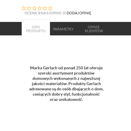
OCENA:
0
NA 6 (OPINII: 0)
DODAJ OPINIĘ
OPIS
OPINIE
PARAMETRY
PRODUKTU
KLIENTÓW
Marka Gerlach od ponad 250 lat oferuje
szeroki asortyment produktów
domowych wykonanych z najwyższej
jakości materiałów. Produkty Gerlach
adresowane są do osób dbających o dom,
ceniących dobry styl, funkcjonalność
oraz unikatowość.