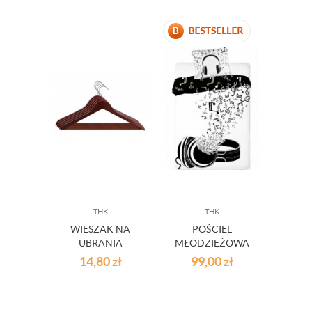
THK
THK
VILL
WIESZAK NA
POŚCIEL
SUS
UBRANIA
MŁODZIEŻOWA
P
BRĄZOWY 3SZT.
MUSIC
ROZ
14,80
zł
99,00
zł
24
C