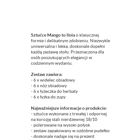
Sztućce Mango to linia
o klasycznej
formie i delikatnym zdobieniu. Niezwykle
uniwersalna i lekka, doskonale dopełni
każdą zastawę stołu. Przeznaczona dla
osób poszukujących elegancji w
codziennym wydaniu.
Zestaw zawiera:
- 6 x widelec obiadowy
- 6 x nóż obiadowy
- 6 x łyżeczka do herbaty
- 6 x łyżka do zupy
Najważniejsze informacje o produkcie:
- sztućce wykonane z trwałej i odpornej
na korozję stali nierdzewnej 18/10
- polerowane na wysoki połysk
- zestaw zapakowany w ozdobne pudełko
- doskonale nadaje się na prezent