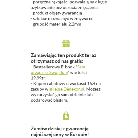
- poręczne rękojeści pozwalają na długie
użytkowanie bez uczucia zmęczenia
- produkt objęty gwarancją
- sztućce można myć w zmywarce
- grubość materiału 2,2mm
Zamawiając ten produkt teraz
otrzymasz od nas gratis:
- Bestsellerowy E-book "
Sam
urządzisz Swój dom
" wartości
19,99zł
- Kupon rabatowy o wartości 15zł na
zakupy w
sklepie Dedekor.pl
. Możesz
wykorzystać go samodzielnie lub
podarować bliskim.
Zamów dzisiaj z gwarancją
najniższej ceny w Europie!