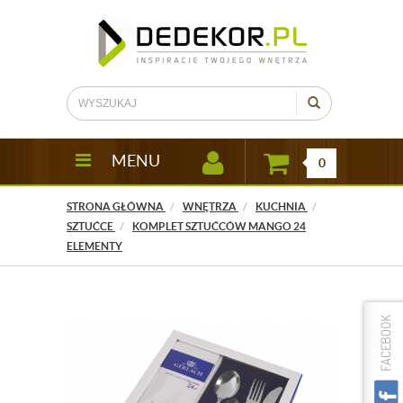
MENU
0
STRONA GŁÓWNA
WNĘTRZA
KUCHNIA
SZTUĆCE
KOMPLET SZTUĆCÓW MANGO 24
ELEMENTY