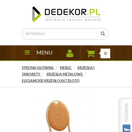
MENU
0
STRONA GŁÓWNA
MEBLE
KRZESŁA I
TABORETY
KRZESŁA METALOWE
ELEGANCKIE KRZESŁO K67 ZŁOTO