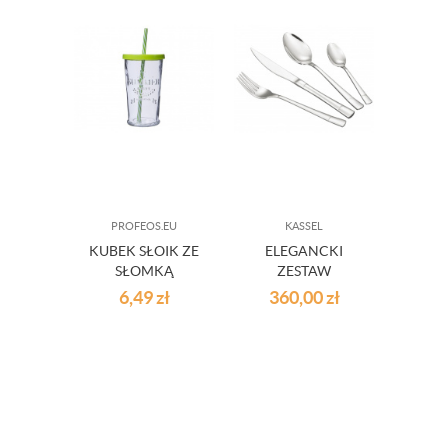
PROFEOS.EU
KASSEL
A
KUBEK SŁOIK ZE
ELEGANCKI
SŁOMKĄ
ZESTAW
BAMB
SUMMER PARTY
SZTUĆCÓW - 24
KRO
6,49
zł
360,00
zł
1
SZTUKI
UC
PALOM