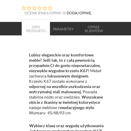
OCENA:
0
NA 6 (OPINII: 0)
DODAJ OPINIĘ
OPIS
OPINIE
PARAMETRY
PRODUKTU
KLIENTÓW
Lubisz eleganckie oraz komfortowe
meble? Jeśli tak, to z całą pewnością
przypadnie Ci do gustu niepowtarzalne,
niezwykle wygodne krzesło K67!
Mebel
zachwyca
luksusowym designem
.
Krzesło K67 zostało wykonane z
odpornej na wszelkie uszkodzenia oraz
wytrzymałej stali malowanej
. Posiada
stabilne nóżki oraz siedzisko.
Wyszukane
obicie z tkaniny w świetnej kolorystyce
nadaje meblowi
rewelacyjnego stylu
.
Wymiary: 45/48/93 cm.
Wybierz klasę oraz wygodę użytkowania