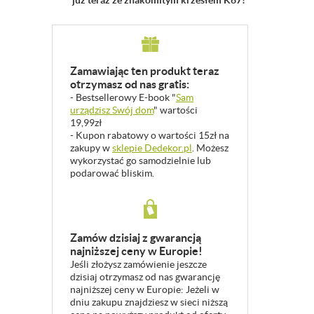
już teraz ze znakomitym krzesłem K67!
Zamawiając ten produkt teraz
otrzymasz od nas gratis:
- Bestsellerowy E-book "
Sam
urządzisz Swój dom
" wartości
19,99zł
- Kupon rabatowy o wartości 15zł na
zakupy w
sklepie Dedekor.pl
. Możesz
wykorzystać go samodzielnie lub
podarować bliskim.
Zamów dzisiaj z gwarancją
najniższej ceny w Europie!
Jeśli złożysz zamówienie jeszcze
dzisiaj otrzymasz od nas gwarancję
najniższej ceny w Europie: Jeżeli w
dniu zakupu znajdziesz w sieci niższą