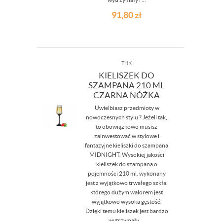
91,80
zł
THK
KIELISZEK DO
SZAMPANA 210 ML
CZARNA NÓŻKA
Uwielbiasz przedmioty w
nowoczesnych stylu ? Jeżeli tak,
to obowiązkowo musisz
zainwestować w stylowe i
fantazyjne kieliszki do szampana
MIDNIGHT. Wysokiej jakości
kieliszek do szampana o
pojemności 210 ml. wykonany
jest z wyjątkowo trwałego szkła,
którego dużym walorem jest
wyjątkowo wysoka gęstość.
Dzięki temu kieliszek jest bardzo
wytrzymały ...