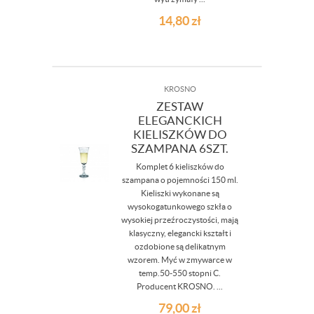
14,80
zł
KROSNO
ZESTAW
ELEGANCKICH
KIELISZKÓW DO
SZAMPANA 6SZT.
Komplet 6 kieliszków do
szampana o pojemności 150 ml.
Kieliszki wykonane są
wysokogatunkowego szkła o
wysokiej przeźroczystości, mają
klasyczny, elegancki kształt i
ozdobione są delikatnym
wzorem. Myć w zmywarce w
temp.50-550 stopni C.
Producent KROSNO. ...
79,00
zł