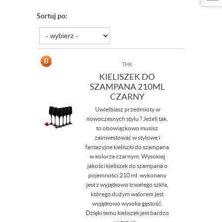
Sortuj po:
THK
KIELISZEK DO
SZAMPANA 210ML
CZARNY
Uwielbiasz przedmioty w
nowoczesnych stylu ? Jeżeli tak,
to obowiązkowo musisz
zainwestować w stylowe i
fantazyjne kieliszki do szampana
w kolorze czarnym. Wysokiej
jakości kieliszek do szampana o
pojemności 210 ml. wykonany
jest z wyjątkowo trwałego szkła,
którego dużym walorem jest
wyjątkowo wysoka gęstość.
Dzięki temu kieliszek jest bardzo