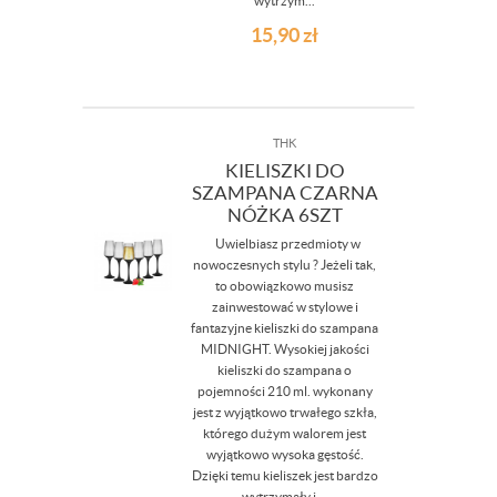
wytrzym...
15,90
zł
THK
KIELISZKI DO
SZAMPANA CZARNA
NÓŻKA 6SZT
Uwielbiasz przedmioty w
nowoczesnych stylu ? Jeżeli tak,
to obowiązkowo musisz
zainwestować w stylowe i
fantazyjne kieliszki do szampana
MIDNIGHT. Wysokiej jakości
kieliszki do szampana o
pojemności 210 ml. wykonany
jest z wyjątkowo trwałego szkła,
którego dużym walorem jest
wyjątkowo wysoka gęstość.
Dzięki temu kieliszek jest bardzo
wytrzymały i ...