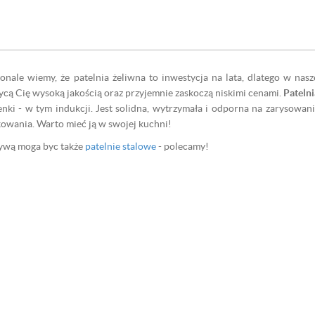
nale wiemy, że patelnia żeliwna to inwestycja na lata, dlatego w nasze
ycą Cię wysoką jakością oraz przyjemnie zaskoczą niskimi cenami.
Patelni
nki - w tym indukcji. Jest solidna, wytrzymała i odporna na zarysowani
owania. Warto mieć ją w swojej kuchni!
ywą moga byc także
patelnie stalowe
- polecamy!