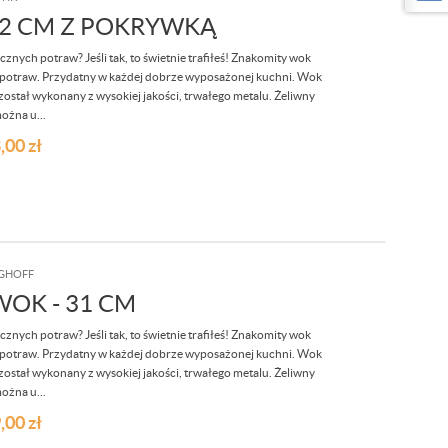
32 CM Z POKRYWKĄ
nych potraw? Jeśli tak, to świetnie trafiłeś! Znakomity wok
 potraw. Przydatny w każdej dobrze wyposażonej kuchni. Wok
stał wykonany z wysokiej jakości, trwałego metalu. Żeliwny
ożna u...
,00
zł
GHOFF
OK - 31 CM
nych potraw? Jeśli tak, to świetnie trafiłeś! Znakomity wok
 potraw. Przydatny w każdej dobrze wyposażonej kuchni. Wok
stał wykonany z wysokiej jakości, trwałego metalu. Żeliwny
ożna u...
,00
zł