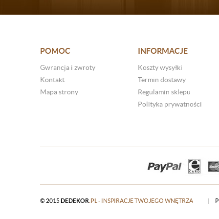
POMOC
INFORMACJE
Gwrancja i zwroty
Koszty wysyłki
Kontakt
Termin dostawy
Mapa strony
Regulamin sklepu
Polityka prywatności
© 2015
DEDEKOR
.PL
- INSPIRACJE TWOJEGO WNĘTRZA
|
P