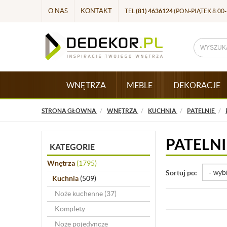
O NAS
KONTAKT
TEL
(81) 4636124
(PON-PIĄTEK 8.00-
WNĘTRZA
MEBLE
DEKORACJE
STRONA GŁÓWNA
WNĘTRZA
KUCHNIA
PATELNIE
PATELNI
KATEGORIE
Wnętrza
(1795)
Sortuj po:
Kuchnia
(509)
Noże kuchenne
(37)
Komplety
Noże pojedyncze