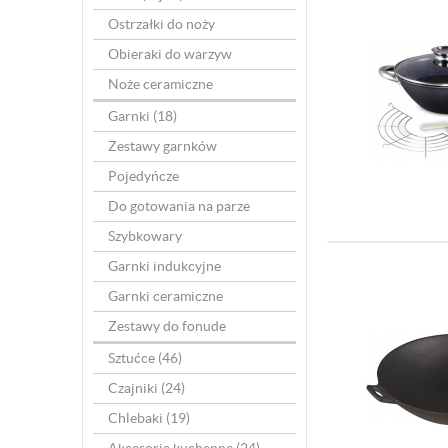
Ostrzałki do noży
Obieraki do warzyw
Noże ceramiczne
Garnki
(18)
Zestawy garnków
Pojedyńcze
Do gotowania na parze
Szybkowary
Garnki indukcyjne
Garnki ceramiczne
Zestawy do fonude
Sztućce
(46)
Czajniki
(24)
Chlebaki
(19)