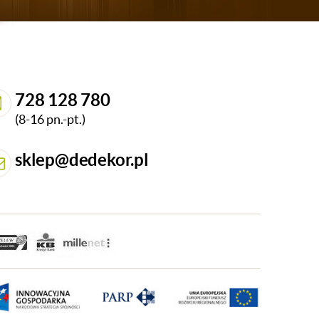
728 128 780
(8-16 pn.-pt.)
sklep@dedekor.pl