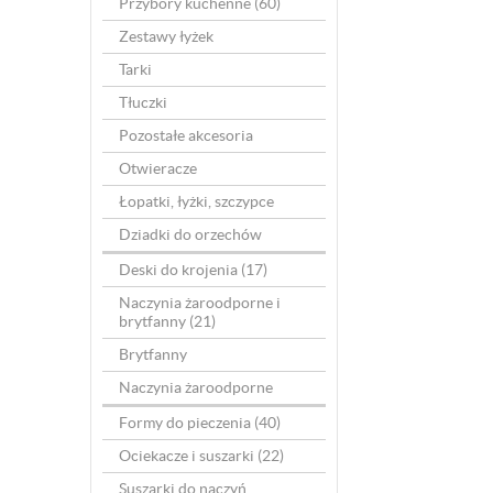
Przybory kuchenne
(60)
Zestawy łyżek
Tarki
Tłuczki
Pozostałe akcesoria
Otwieracze
Łopatki, łyżki, szczypce
Dziadki do orzechów
Deski do krojenia
(17)
Naczynia żaroodporne i
brytfanny
(21)
Brytfanny
Naczynia żaroodporne
Formy do pieczenia
(40)
Ociekacze i suszarki
(22)
Suszarki do naczyń