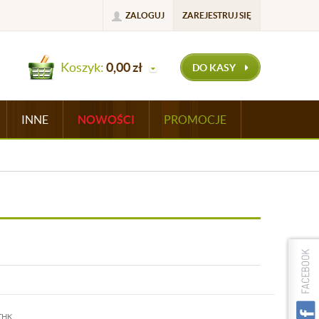
ZALOGUJ
ZAREJESTRUJ SIĘ
Koszyk:
0,00
zł
DO KASY
INNE
NOWOŚCI
PROMOCJE
THK