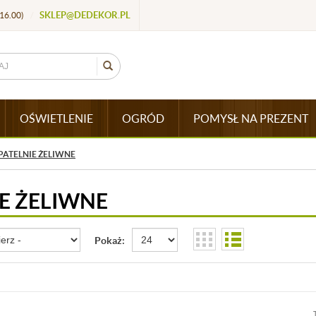
SKLEP@DEDEKOR.PL
16.00)
/
OŚWIETLENIE
OGRÓD
POMYSŁ NA PREZENT
PATELNIE ŻELIWNE
E ŻELIWNE
Pokaż: