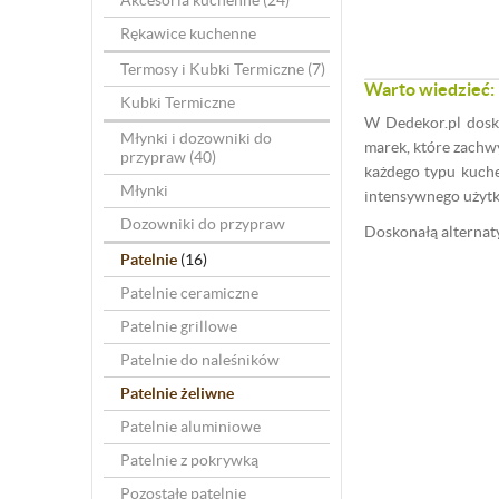
Akcesoria kuchenne
(24)
Rękawice kuchenne
Termosy i Kubki Termiczne
(7)
Warto wiedzieć:
Kubki Termiczne
W Dedekor.pl dosko
Młynki i dozowniki do
marek, które zachw
przypraw
(40)
każdego typu kuche
Młynki
intensywnego użytk
Dozowniki do przypraw
Doskonałą alternat
Patelnie
(16)
Patelnie ceramiczne
Patelnie grillowe
Patelnie do naleśników
Patelnie żeliwne
Patelnie aluminiowe
Patelnie z pokrywką
Pozostałe patelnie