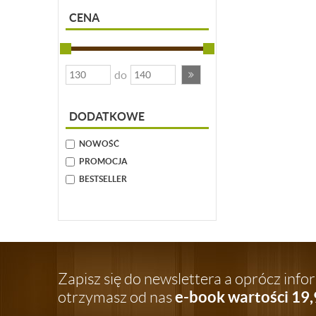
CENA
do
DODATKOWE
NOWOŚĆ
PROMOCJA
BESTSELLER
Zapisz się do newslettera a oprócz inf
e-book wartości 19,
otrzymasz od nas