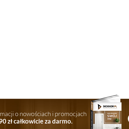
ormacji o nowościach i promocjach
90 zł całkowicie za darmo.