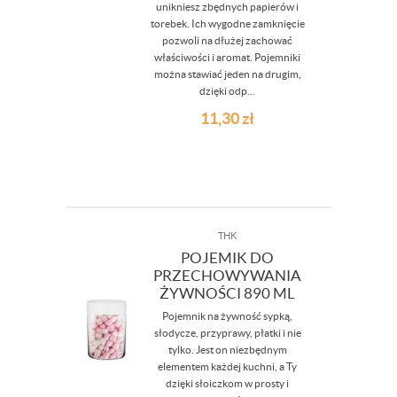
unikniesz zbędnych papierów i
torebek. Ich wygodne zamknięcie
pozwoli na dłużej zachować
właściwości i aromat. Pojemniki
można stawiać jeden na drugim,
dzięki odp...
11,30
zł
THK
POJEMIK DO
PRZECHOWYWANIA
ŻYWNOŚCI 890 ML
Pojemnik na żywność sypką,
słodycze, przyprawy, płatki i nie
tylko. Jest on niezbędnym
elementem każdej kuchni, a Ty
dzięki słoiczkom w prosty i