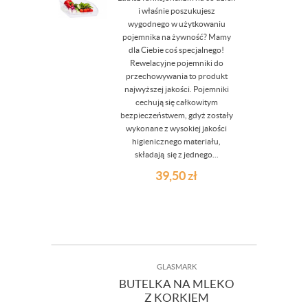
i właśnie poszukujesz
wygodnego w użytkowaniu
pojemnika na żywność? Mamy
dla Ciebie coś specjalnego!
Rewelacyjne pojemniki do
przechowywania to produkt
najwyższej jakości. Pojemniki
cechują się całkowitym
bezpieczeństwem, gdyż zostały
wykonane z wysokiej jakości
higienicznego materiału,
składają się z jednego...
39,50
zł
GLASMARK
BUTELKA NA MLEKO
Z KORKIEM