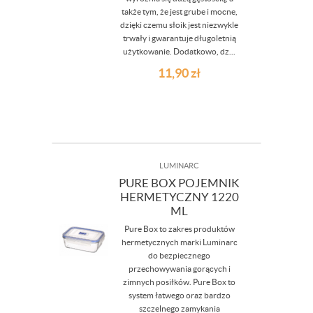
także tym, że jest grube i mocne,
dzięki czemu słoik jest niezwykle
trwały i gwarantuje długoletnią
użytkowanie. Dodatkowo, dz...
11,90
zł
LUMINARC
PURE BOX POJEMNIK
HERMETYCZNY 1220
ML
Pure Box to zakres produktów
hermetycznych marki Luminarc
do bezpiecznego
przechowywania gorących i
zimnych posiłków. Pure Box to
system łatwego oraz bardzo
szczelnego zamykania