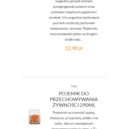
wygodny sposób możesz
posegregować pokarm oraz
unikniesz zbędnych papierów i
torebek. Ich wygodne zamknięcie
pozwoli na dłużej zachować
właściwości i aromat. Pojemniki
można stawiać jeden na drugim,
dzięki odp...
12,90
zł
THK
POJEMIK DO
PRZECHOWYWANIA
ŻYWNOŚCI 290ML
Pojemnik na żywność sypką,
słodycze, przyprawy, płatki i nie
tylko. Jest on niezbędnym
elementem każdej kuchni, a Ty