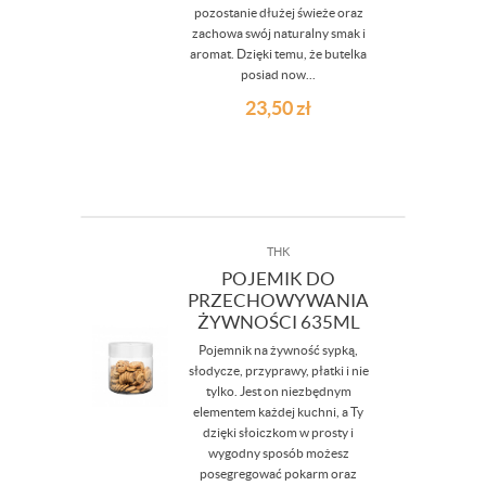
pozostanie dłużej świeże oraz
zachowa swój naturalny smak i
aromat. Dzięki temu, że butelka
posiad now...
23,50
zł
THK
POJEMIK DO
PRZECHOWYWANIA
ŻYWNOŚCI 635ML
Pojemnik na żywność sypką,
słodycze, przyprawy, płatki i nie
tylko. Jest on niezbędnym
elementem każdej kuchni, a Ty
dzięki słoiczkom w prosty i
wygodny sposób możesz
posegregować pokarm oraz