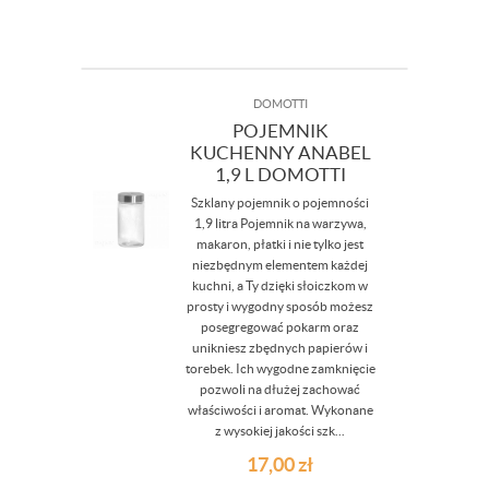
DOMOTTI
POJEMNIK
KUCHENNY ANABEL
1,9 L DOMOTTI
Szklany pojemnik o pojemności
1,9 litra Pojemnik na warzywa,
makaron, płatki i nie tylko jest
niezbędnym elementem każdej
kuchni, a Ty dzięki słoiczkom w
prosty i wygodny sposób możesz
posegregować pokarm oraz
unikniesz zbędnych papierów i
torebek. Ich wygodne zamknięcie
pozwoli na dłużej zachować
właściwości i aromat. Wykonane
z wysokiej jakości szk...
17,00
zł