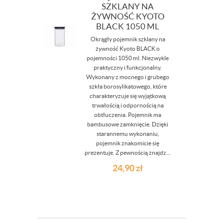
SZKLANY NA
ŻYWNOŚĆ KYOTO
BLACK 1050 ML
Okrągły pojemnik szklany na
żywność Kyoto BLACK o
pojemności 1050 ml. Niezwykle
praktyczny i funkcjonalny.
Wykonany z mocnego i grubego
szkła borosylikatowego, które
charakteryzuje się wyjątkową
trwałością i odpornością na
obtłuczenia. Pojemnik ma
bambusowe zamknięcie. Dzięki
starannemu wykonaniu,
pojemnik znakomicie się
prezentuje. Z pewnością znajdz...
24,90
zł