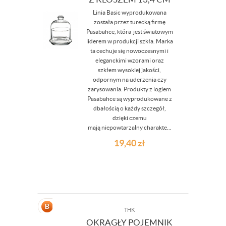
Linia Basic wyprodukowana
została przez turecką firmę
Pasabahce, która jest światowym
liderem w produkcji szkła. Marka
ta cechuje się nowoczesnymi i
eleganckimi wzorami oraz
szkłem wysokiej jakości,
odpornym na uderzenia czy
zarysowania. Produkty z logiem
Pasabahce są wyprodukowane z
dbałością o każdy szczegół,
dzięki czemu
mają niepowtarzalny charakte...
19,40
zł
THK
OKRĄGŁY POJEMNIK