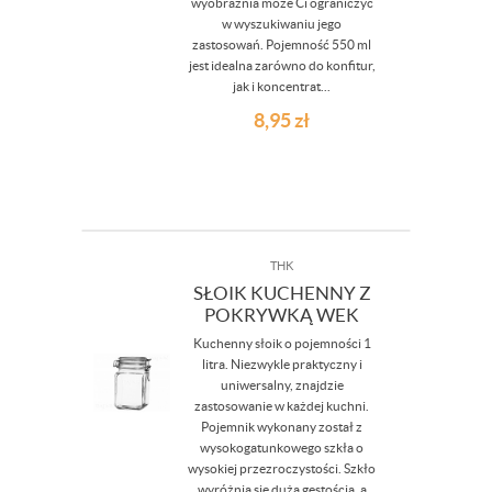
wyobraźnia może Ci ograniczyć
w wyszukiwaniu jego
zastosowań. Pojemność 550 ml
jest idealna zarówno do konfitur,
jak i koncentrat...
8,95
zł
THK
SŁOIK KUCHENNY Z
POKRYWKĄ WEK
Kuchenny słoik o pojemności 1
litra. Niezwykle praktyczny i
uniwersalny, znajdzie
zastosowanie w każdej kuchni.
Pojemnik wykonany został z
wysokogatunkowego szkła o
wysokiej przezroczystości. Szkło
wyróżnia się dużą gęstością, a