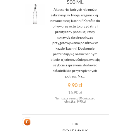
500 ML
Akcesoria, których nie może
zabraknąć w Twojej eleganckiej i
nowoczesnej kuchni! Karafka do
oliwy oraz octu to przydatny i
praktyczny produkt, który
sprawdzają się podczas
przygotowywania posiłków w
każdej kuchni. Doskonale
prezentują się na kuchennym
blacie, a jednocześnie pozwalają
szybciej i sprawniej dodawać
składniki do przyrządzanych
potraw. Na...
9,90
zł
16,90
zł
Najniższa cena z 30 dni przed
obniżką:
9,90 zł
THK