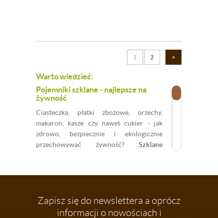
1
2
>
Warto wiedzieć:
Pojemniki szklane - najlepsze na
żywność
Ciasteczka, płatki zbożowe, orzechy,
makaron, kasze czy nawet cukier - jak
zdrowo, bezpiecznie i ekologicznie
przechowywać żywność?
Szklane
pojemniki
sprawdzą się tutaj najlepiej! W
naszej ofercie znajdziesz
bogaty wybór
szklanych pojemników
o różnej
pojemności, kształcie czy sposobie
zamykania. Z łatwością odnajdziesz ten,
Zapisz się do newslettera a oprócz
którego potrzebujesz w swojej kuchni!
informacji o nowościach i