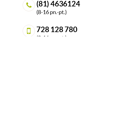
(81) 4636124
propozycje są nie tylko bardzo
funkcjonalne, ale i doskonale
(8-16 pn.-pt.)
się prezentują. Twoja kuchnia nabierze
wyjątkowego charakteru!
728 128 780
(8-16 pn.-pt.)
(84) 686 8821
sklep@dedekor.pl
© 2015
DEDEKOR
.PL
- INSPIRACJE TWOJEGO
WNĘTRZA