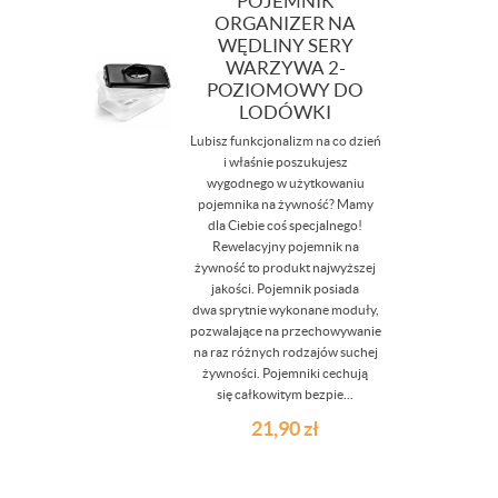
POJEMNIK
ORGANIZER NA
WĘDLINY SERY
WARZYWA 2-
POZIOMOWY DO
LODÓWKI
Lubisz funkcjonalizm na co dzień
i właśnie poszukujesz
wygodnego w użytkowaniu
pojemnika na żywność? Mamy
dla Ciebie coś specjalnego!
Rewelacyjny pojemnik na
żywność to produkt najwyższej
jakości. Pojemnik posiada
dwa sprytnie wykonane moduły,
pozwalające na przechowywanie
na raz różnych rodzajów suchej
żywności. Pojemniki cechują
się całkowitym bezpie...
21,90
zł