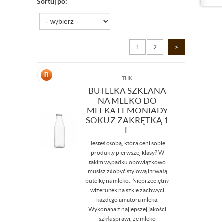
Sortuj po:
1
2
>
THK
BUTELKA SZKLANA
NA MLEKO DO
MLEKA LEMONIADY
SOKU Z ZAKRĘTKĄ 1
L
Jesteś osobą, która ceni sobie
produkty pierwszej klasy? W
takim wypadku obowiązkowo
musisz zdobyć stylową i trwałą
butelkę na mleko. Nieprzeciętny
wizerunek na szkle zachwyci
każdego amatora mleka.
Wykonana z najlepszej jakości
szkła sprawi, że mleko