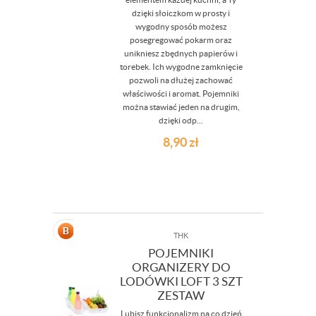
dzięki słoiczkom w prosty i
wygodny sposób możesz
posegregować pokarm oraz
unikniesz zbędnych papierów i
torebek. Ich wygodne zamknięcie
pozwoli na dłużej zachować
właściwości i aromat. Pojemniki
można stawiać jeden na drugim,
dzięki odp...
8,90
zł
THK
POJEMNIKI
ORGANIZERY DO
LODÓWKI LOFT 3 SZT
ZESTAW
Lubisz funkcjonalizm na co dzień