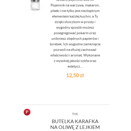
Pojemnik na warzywa, makaron,
płatki i nie tylko jest niezbędnym
elementem każdej kuchni, a Ty
dzięki słoiczkom w prosty i
wygodny sposób możesz
posegregować pokarm oraz
unikniesz zbędnych papierów i
torebek. Ich wygodne zamknięcie
pozwoli na dłużej zachować
właściwości i aromat. Wykonane
z wysokiej jakości szkła oraz
estetycz...
12,50
zł
THK
BUTELKA KARAFKA
NA OLIWĘ Z LEJKIEM