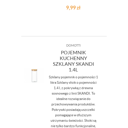
9,99
zł
DOMOTTI
POJEMNIK
KUCHENNY
SZKLANY SKANDI
1.4L
Szklany pojemnik o pojemności 1
litra Szklany słoik o pojemności
1.4 l, z pokrywką z drewna
sosnowego z linii SKANDI. To
idealne rozwiązanie do
przechowywania produktów.
Pokrywki posiadają uszczelki
pomagające w dłuższym
utrzymaniu świeżości. Słoiki są
nie tylko bardzo funkcjonalne,