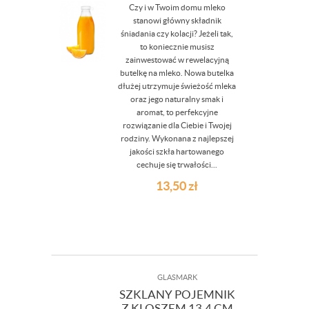
Czy i w Twoim domu mleko
stanowi główny składnik
śniadania czy kolacji? Jeżeli tak,
to koniecznie musisz
zainwestować w rewelacyjną
butelkę na mleko. Nowa butelka
dłużej utrzymuje świeżość mleka
oraz jego naturalny smak i
aromat, to perfekcyjne
rozwiązanie dla Ciebie i Twojej
rodziny. Wykonana z najlepszej
jakości szkła hartowanego
cechuje się trwałości...
13,50
zł
GLASMARK
SZKLANY POJEMNIK
Z KLOSZEM 13,4 CM