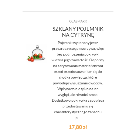
GLASMARK
SZKLANY POJEMNIK
NA CYTRYNĘ
Pojemnik wykonany jest z
przezroczystego tworzywa, więc
bez podnoszenia pokrywki
widzisz jego zawartość. Odporny
na zarysowania materiał chroni
przed przedostawaniem się do
środka powietrza, które
powoduje wysuszanie owoców.
Wpływa to nie tylko na ich
wygląd, ale również smak.
Dodatkowo pokrywka zapobiega
przedostawaniu się
charakterystycznego zapachu
p...
17,80
zł