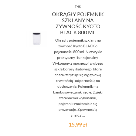
THK
OKRĄGŁY POJEMNIK
SZKLANY NA
ŻYWNOŚĆ KYOTO
BLACK 800 ML
Okrągły pojemnik szklany na
żywność Kyoto BLACK o
pojemności 800 ml. Niezwykle
praktyczny i funkcjonalny.
Wykonany z mocnego i grubego
szkła borosylikatowego, które
charakteryzuje się wyjątkową
trwałością i odpornością na
obtłuczenia. Pojemnik ma
bambusowe zamknięcie. Dzięki
starannemu wykonaniu,
pojemnik znakomicie się
prezentuje. Z pewnością
znajdzi...
15,99
zł