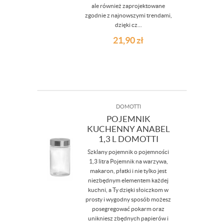
ale również zaprojektowane
zgodnie z najnowszymi trendami,
dzięki cz...
21,90
zł
DOMOTTI
POJEMNIK
KUCHENNY ANABEL
1,3 L DOMOTTI
Szklany pojemnik o pojemności
1,3 litra Pojemnik na warzywa,
makaron, płatki i nie tylko jest
niezbędnym elementem każdej
kuchni, a Ty dzięki słoiczkom w
prosty i wygodny sposób możesz
posegregować pokarm oraz
unikniesz zbędnych papierów i