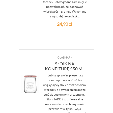
torebek. Ich wygodne zamknięcie
pozwoli na dłużej zachować
właściwości i aromat. Wykonane
z wysokiej jakości szk...
24,90
zł
GLASMARK
SŁOIK NA
KONFITURĘ 550 ML
Lubisz sprawiać prezenty z
domowych wyrobów? Tak
wyglądający słoik z pysznościami
w środku z powodzeniem może
stać się gustownym prezentem.
Słoik TAKOS to uniwersalne
naczynie do przechowywania
przetworów, tylko Twoja