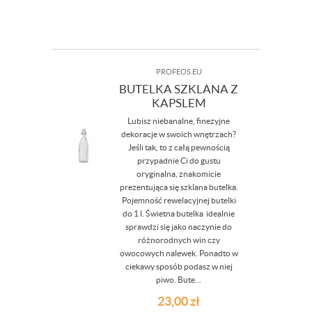
PROFEOS.EU
BUTELKA SZKLANA Z
KAPSLEM
Lubisz niebanalne, finezyjne
dekoracje w swoich wnętrzach?
Jeśli tak, to z całą pewnością
przypadnie Ci do gustu
oryginalna, znakomicie
prezentująca się szklana butelka.
Pojemność rewelacyjnej butelki
do 1 l. Świetna butelka idealnie
sprawdzi się jako naczynie do
różnorodnych win czy
owocowych nalewek. Ponadto w
ciekawy sposób podasz w niej
piwo. Bute...
23,00
zł