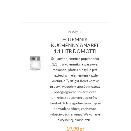
DOMOTTI
POJEMNIK
KUCHENNY ANABEL
1,1 LITR DOMOTTI
Szklany pojemnik o pojemności
1,1 litra Pojemnik na warzywa,
makaron, płatki i nie tylko jest
niezbędnym elementem każdej
kuchni, a Ty dzięki słoiczkom w
prosty i wygodny sposób możesz
posegregować pokarm oraz
unikniesz zbędnych papierów i
torebek. Ich wygodne zamknięcie
pozwoli na dłużej zachować
właściwości i aromat. Wykonane
z wysokiej jakości szk...
19,90
zł