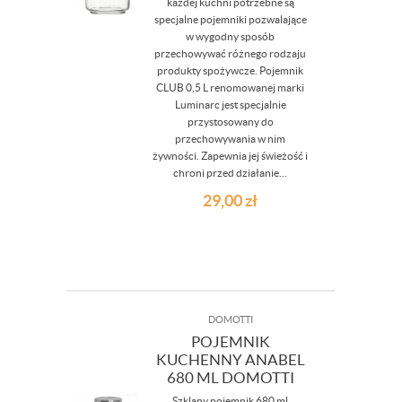
każdej kuchni potrzebne są
specjalne pojemniki pozwalające
w wygodny sposób
przechowywać różnego rodzaju
produkty spożywcze. Pojemnik
CLUB 0,5 L renomowanej marki
Luminarc jest specjalnie
przystosowany do
przechowywania w nim
żywności. Zapewnia jej świeżość i
chroni przed działanie...
29,00
zł
DOMOTTI
POJEMNIK
KUCHENNY ANABEL
680 ML DOMOTTI
Szklany pojemnik 680 ml