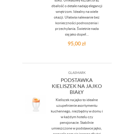
soku. Unikatowy kształt oraz
dbałość o detale nadaję elegancji
wnętrzom. Idealny na wiele
okazji. Ułatwia nalewanie bez
konieczności podnoszenia i
przechylania. Świetnie nada
się jako dopeł...
95,00
zł
GLASMARK
PODSTAWKA
KIELISZEK NA JAJKO
BIAŁY
Kieliszek na jajko to idealne
uzupełnienie asortymentu
kuchennego, niezbędny w domu i
w każdym hotelu czy
pensjonacie. Stabilnie
umieszczone w podstawce jajko,
pozwala nam się jeszcze dłużej