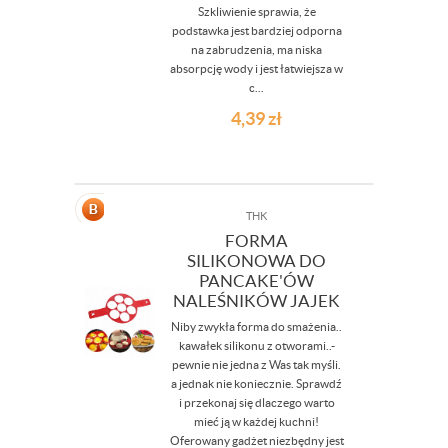
Szkliwienie sprawia, że
podstawka jest bardziej odporna
na zabrudzenia, ma niska
absorpcję wody i jest łatwiejsza w
c...
4,39
zł
THK
FORMA
SILIKONOWA DO
PANCAKE'ÓW
NALEŚNIKÓW JAJEK
Niby zwykła forma do smażenia..
kawałek silikonu z otworami..-
pewnie nie jedna z Was tak myśli.
a jednak nie koniecznie. Sprawdź
i przekonaj się dlaczego warto
mieć ją w każdej kuchni!
Oferowany gadżet niezbędny jest