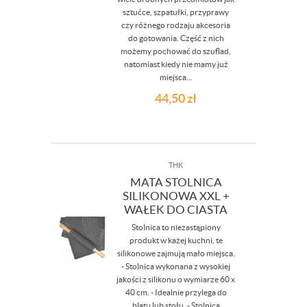
sztućce, szpatułki, przyprawy
czy różnego rodzaju akcesoria
do gotowania. Część z nich
możemy pochować do szuflad,
natomiast kiedy nie mamy już
miejsca...
44,50
zł
THK
MATA STOLNICA
SILIKONOWA XXL +
WAŁEK DO CIASTA
Stolnica to niezastąpiony
produkt w każej kuchni, te
silikonowe zajmują mało miejsca.
- Stolnica wykonana z wysokiej
jakości z silikonu o wymiarze 60 x
40 cm. - Idealnie przylega do
blatu lub stołu. - Stolnica