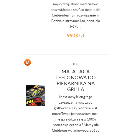
najwyższą jakość materiałów,
nasz wkład do szuflad będzie dla
Ciebie idealnym rozwiązaniem.
Pozwala utrzymać ład, oddziela
łyżki, ...
99,00
zł
THK
MATA TACA
TEFLONOWA DO
PIEKARNIKA NA
GRILLA
Masz dosyść ciągłego
czyszczenia rusztu po
grillowaniu czy pieczeniu? A
może Twoje jednorazowe tacki
nie sprawdzają się w 100%
podczas pieczenia ? Mamy dla
Ciebie coś wyjątkowego, coś co