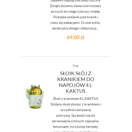
zapewni napoje dla całej rodziny.
Dzięki dużemu otworowi możesz
wrzucić do niego cytrusy i miętę.
Podstaw szklanki pod kranik i
ciesz się wakacjami. Grube szkło,
atrakcyjny design i dekoracyj...
69,00
zł
THK
SŁOIK SŁÓJ Z
KRANIKIEM DO
NAPOJÓW 4 L
KAKTUS
Słoik z kranikiem 4 L KAKTUS
Szklany dystrybutor z kranikiem i
szczelnie zamykaną
pokrywą. Sprawdzi się do
serwowania zimnych napojów:
lemoniady, mrożonej herbaty,