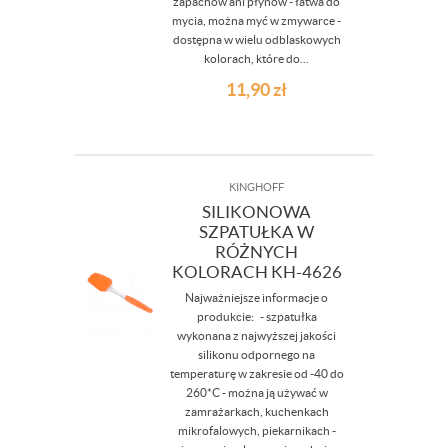
zapachów ani płynów - łatwa do
mycia, można myć w zmywarce -
dostępna w wielu odblaskowych
kolorach, które do...
11,90
zł
KINGHOFF
SILIKONOWA
SZPATUŁKA W
RÓŻNYCH
KOLORACH KH-4626
Najważniejsze informacje o
produkcie: - szpatułka
wykonana z najwyższej jakości
silikonu odpornego na
temperaturę w zakresie od -40 do
260*C - można ją używać w
zamrażarkach, kuchenkach
mikrofalowych, piekarnikach -