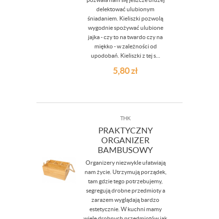
delektować ulubionym
śniadaniem. Kieliszki pozwolą
wygodnie spożywać ulubione
jajka - czy to na twardo czy na
miękko - w zależności od
upodobań. Kieliszki z tej s...
5,80
zł
THK
PRAKTYCZNY
ORGANIZER
BAMBUSOWY
Organizery niezwykle ułatwiają
nam życie. Utrzymują porządek,
tam gdzie tego potrzebujemy,
segregują drobne przedmioty a
zarazem wyglądają bardzo
estetycznie. W kuchni mamy
wiele drobnych przedmiotów jak