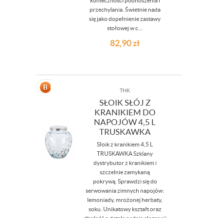
konieczności podnoszenia i
przechylania. Świetnie nada
się jako dopełnienie zastawy
stołowej w c...
82,90
zł
THK
SŁOIK SŁÓJ Z
KRANIKIEM DO
NAPOJÓW 4,5 L
TRUSKAWKA
Słoik z kranikiem 4,5 L
TRUSKAWKA Szklany
dystrybutor z kranikiem i
szczelnie zamykaną
pokrywą. Sprawdzi się do
serwowania zimnych napojów:
lemoniady, mrożonej herbaty,
soku. Unikatowy kształt oraz