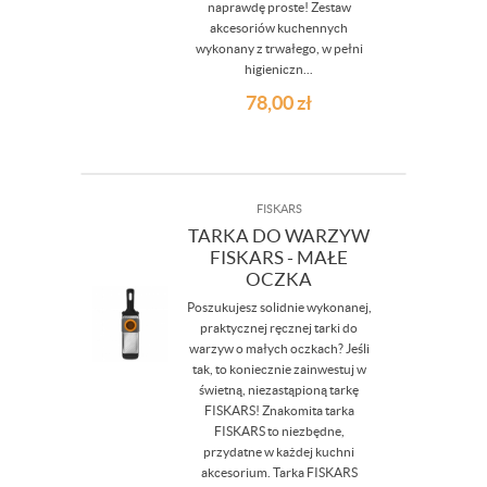
naprawdę proste! Zestaw
akcesoriów kuchennych
wykonany z trwałego, w pełni
higieniczn...
78,00
zł
FISKARS
TARKA DO WARZYW
FISKARS - MAŁE
OCZKA
Poszukujesz solidnie wykonanej,
praktycznej ręcznej tarki do
warzyw o małych oczkach? Jeśli
tak, to koniecznie zainwestuj w
świetną, niezastąpioną tarkę
FISKARS! Znakomita tarka
FISKARS to niezbędne,
przydatne w każdej kuchni
akcesorium. Tarka FISKARS