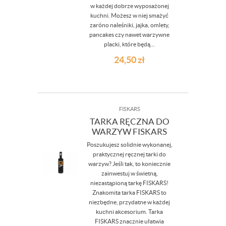
w każdej dobrze wyposażonej
kuchni. Możesz w niej smażyć
zaróno naleśniki, jajka, omlety,
pancakes czy nawet warzywne
placki, które będą...
24,50
zł
FISKARS
TARKA RĘCZNA DO
WARZYW FISKARS
Poszukujesz solidnie wykonanej,
praktycznej ręcznej tarki do
warzyw? Jeśli tak, to koniecznie
zainwestuj w świetną,
niezastąpioną tarkę FISKARS!
Znakomita tarka FISKARS to
niezbędne, przydatne w każdej
kuchni akcesorium. Tarka
FISKARS znacznie ułatwia