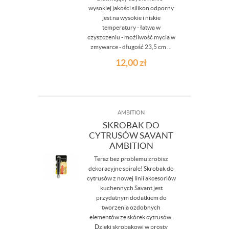
wysokiej jakości silikon odporny
jest na wysokie i niskie
temperatury - łatwa w
czyszczeniu - możliwość mycia w
zmywarce - długość 23,5 cm ...
12,00
zł
AMBITION
SKROBAK DO
CYTRUSÓW SAVANT
AMBITION
Teraz bez problemu zrobisz
dekoracyjne spirale! Skrobak do
cytrusów z nowej linii akcesoriów
kuchennych Savant jest
przydatnym dodatkiem do
tworzenia ozdobnych
elementów ze skórek cytrusów.
Dzięki skrobakowi w prosty