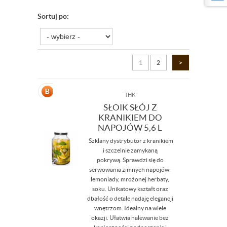
Sortuj po:
1
2
>
THK
SŁOIK SŁÓJ Z
KRANIKIEM DO
NAPOJÓW 5,6 L
Szklany dystrybutor z kranikiem
i szczelnie zamykaną
pokrywą. Sprawdzi się do
serwowania zimnych napojów:
lemoniady, mrożonej herbaty,
soku. Unikatowy kształt oraz
dbałość o detale nadaję elegancji
wnętrzom. Idealny na wiele
okazji. Ułatwia nalewanie bez