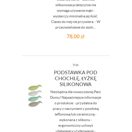
silikonowa praktycznie nie
wymaga używania mąki -
wystarczy minimalna jej ilość.
Ciasto do niej nie przywiera. - W
przeciwieństwie do stoln...
78,00
zł
THK
PODSTAWKA POD
CHOCHLĘ, ŁYŻKĘ
SILIKONOWA
Niezbędna dla nowoczesnej Pani
Domu! Najważniejsze informacje
o produkcie: - przydatna do
pracy z naczyniami z powłoką
teflonową lub ceramiczną -
wykonana z silikonu -
ergonomiczny uchwyt
ułatwiający użytkowanie -