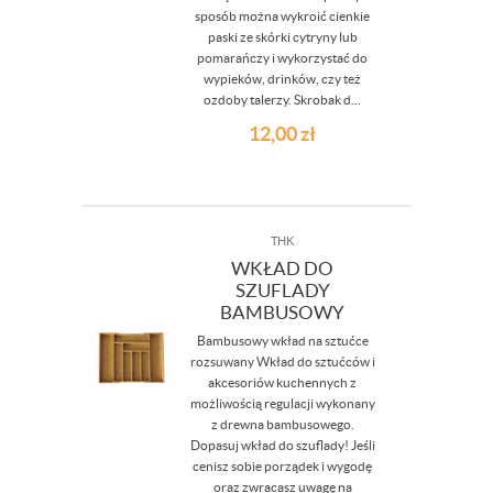
sposób można wykroić cienkie
paski ze skórki cytryny lub
pomarańczy i wykorzystać do
wypieków, drinków, czy też
ozdoby talerzy. Skrobak d...
12,00
zł
THK
WKŁAD DO
SZUFLADY
BAMBUSOWY
Bambusowy wkład na sztućce
rozsuwany Wkład do sztućców i
akcesoriów kuchennych z
możliwością regulacji wykonany
z drewna bambusowego.
Dopasuj wkład do szuflady! Jeśli
cenisz sobie porządek i wygodę
oraz zwracasz uwagę na