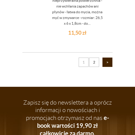
nieprzywieralna powierzchnia -
nie wchłania zapachów ani
płynów - łatwa do mycia, można
myć w zmywarce - rozmiar: 26,5
x 6 x 1,8cm - do...
11,50
zł
1
2
>
Zapisz się do newslettera a oprócz
informacji o nowościach i
e-
promocjach otrzymasz od nas
book wartości 19,90 zł
całkowicie za darmo.