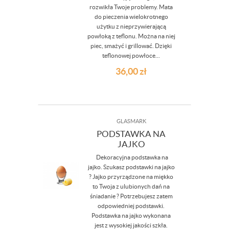
rozwikła Twoje problemy. Mata
do pieczenia wielokrotnego
użytku z nieprzywierającą
powłoką z teflonu. Można na niej
piec, smażyć i grillować. Dzięki
teflonowej powłoce...
36,00
zł
GLASMARK
PODSTAWKA NA
JAJKO
Dekoracyjna podstawka na
jajko. Szukasz podstawki na jajko
? Jajko przyrządzone na miękko
to Twoja z ulubionych dań na
śniadanie ? Potrzebujesz zatem
odpowiedniej podstawki.
Podstawka na jajko wykonana
jest z wysokiej jakości szkła.