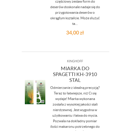
częściowy zestaw form do
deserów doskonale nadaje się do
przygotowania deserów o
okrągłym kształcie. Może służyć
ta...
34,00
zł
KINGHOFF
MIARKA DO
SPAGETTI KH-3910
STAL
Odmierzanie z idealną precyzją?
Teraz to łatwiejsze, niż Ci się
wydaje! Miarka wykonana
została z wysokiej jakości stali
nierdzewnej. Jest wygodna w
użytkowaniu i łatwa do mycia.
Pozwala na dokładny pomiar
ilości makaronu potrzebnego do