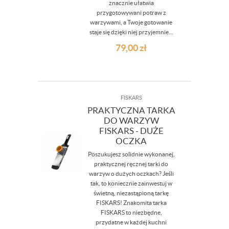
znacznie ułatwia
przygotowywani potraw z
warzywami, a Twoje gotowanie
staje się dzięki niej przyjemnie...
79,00
zł
FISKARS
PRAKTYCZNA TARKA
DO WARZYW
FISKARS - DUŻE
OCZKA
Poszukujesz solidnie wykonanej,
praktycznej ręcznej tarki do
warzyw o dużych oczkach? Jeśli
tak, to koniecznie zainwestuj w
świetną, niezastąpioną tarkę
FISKARS! Znakomita tarka
FISKARS to niezbędne,
przydatne w każdej kuchni