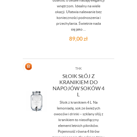
dbałość o detale nadaję elegancji
wnętrzom. Idealny na wiele
okazji. Ułatwia nalewanie bez
konieczności podnoszenia i
przechylania. Świetnie nada
się jako ...
89,00
zł
THK
SŁOIK SŁÓJ Z
KRANIKIEM DO
NAPOJÓW SOKÓW 4
L
Słoik z kranikiem 4 L Na
lemoniadę, sok ze świeżych
owoców i drinki – szklany słój z
kranikiem to nieodłączny
element letnich pikników.
Pojemność równa 4 litrów