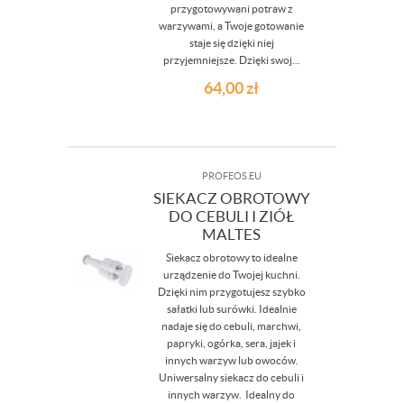
przygotowywani potraw z
warzywami, a Twoje gotowanie
staje się dzięki niej
przyjemniejsze. Dzięki swoj...
64,00
zł
PROFEOS.EU
SIEKACZ OBROTOWY
DO CEBULI I ZIÓŁ
MALTES
Siekacz obrotowy to idealne
urządzenie do Twojej kuchni.
Dzięki nim przygotujesz szybko
sałatki lub surówki. Idealnie
nadaje się do cebuli, marchwi,
papryki, ogórka, sera, jajek i
innych warzyw lub owoców.
Uniwersalny siekacz do cebuli i
innych warzyw. Idealny do