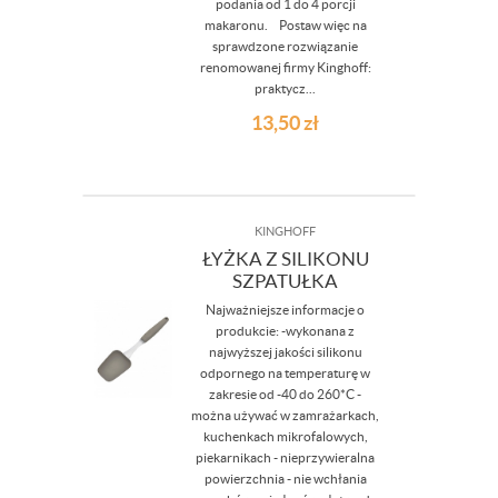
podania od 1 do 4 porcji
makaronu. Postaw więc na
sprawdzone rozwiązanie
renomowanej firmy Kinghoff:
praktycz...
13,50
zł
KINGHOFF
ŁYŻKA Z SILIKONU
SZPATUŁKA
Najważniejsze informacje o
produkcie: -wykonana z
najwyższej jakości silikonu
odpornego na temperaturę w
zakresie od -40 do 260*C -
można używać w zamrażarkach,
kuchenkach mikrofalowych,
piekarnikach - nieprzywieralna
powierzchnia - nie wchłania