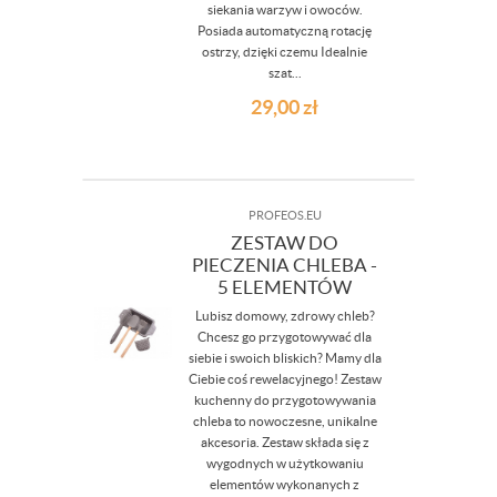
siekania warzyw i owoców.
Posiada automatyczną rotację
ostrzy, dzięki czemu Idealnie
szat...
29,00
zł
PROFEOS.EU
ZESTAW DO
PIECZENIA CHLEBA -
5 ELEMENTÓW
Lubisz domowy, zdrowy chleb?
Chcesz go przygotowywać dla
siebie i swoich bliskich? Mamy dla
Ciebie coś rewelacyjnego! Zestaw
kuchenny do przygotowywania
chleba to nowoczesne, unikalne
akcesoria. Zestaw składa się z
wygodnych w użytkowaniu
elementów wykonanych z