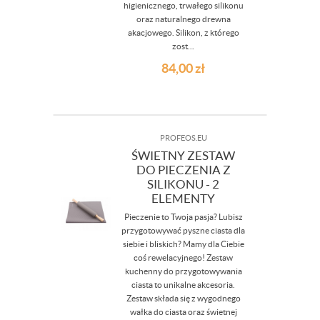
higienicznego, trwałego silikonu
oraz naturalnego drewna
akacjowego. Silikon, z którego
zost...
84,00
zł
PROFEOS.EU
ŚWIETNY ZESTAW
DO PIECZENIA Z
SILIKONU - 2
ELEMENTY
Pieczenie to Twoja pasja? Lubisz
przygotowywać pyszne ciasta dla
siebie i bliskich? Mamy dla Ciebie
coś rewelacyjnego! Zestaw
kuchenny do przygotowywania
ciasta to unikalne akcesoria.
Zestaw składa się z wygodnego
wałka do ciasta oraz świetnej