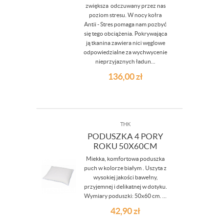
zwiększa odczuwany przez nas
poziom stresu. W nocy kołra
Antii - Stres pomaga nam pozbyć
się tego obciążenia. Pokrywająca
ją tkanina zawiera nici węglowe
odpowiedzialne za wychwycenie
nieprzyjaznych ładun...
136,00
zł
THK
PODUSZKA 4 PORY
ROKU 50X60CM
Miekka, komfortowa poduszka
puch w kolorze białym . Uszyta z
wysokiej jakości bawełny,
przyjemnej i delikatnej w dotyku.
Wymiary poduszki: 50x60 cm. ...
42,90
zł