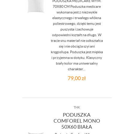
PODUSZKA MEDICARE WYM.
70X80 CM Poduszka medicare
wykonana jest z niezwykle
elastycznego i trwałego włókna
poliestrowego, dzięki temu jest
puszysta i zachowuje
odpowiedni kształt na długo. W
tracie snu materiał nie odkształca
się i nie obciąża szyi ani
kręgosłupa. Poduszka jest miękka
i przyjemna w dotyku. Klasyczny
biały kolor ma uniwersalny
charakter...
79,00
zł
THK
PODUSZKA
COMFOREL MONO
50X60 BIAŁA