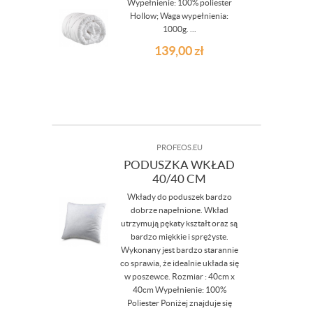
Wypełnienie: 100% poliester
Hollow; Waga wypełnienia:
1000g. ...
139,00
zł
PROFEOS.EU
PODUSZKA WKŁAD
40/40 CM
Wkłady do poduszek bardzo
dobrze napełnione. Wkład
utrzymują pękaty kształt oraz są
bardzo miękkie i sprężyste.
Wykonany jest bardzo starannie
co sprawia, że idealnie układa się
w poszewce. Rozmiar : 40cm x
40cm Wypełnienie: 100%
Poliester Poniżej znajduje się