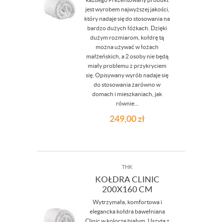
jest wyrobem najwyższej jakości,
który nadaje się do stosowania na
bardzo dużych łóżkach. Dzięki
dużym rozmiarom, kołdrę tą
można używać w łożach
małżeńskich, a 2 osoby nie będą
miały problemu z przykryciem
się. Opisywany wyrób nadaje się
do stosowania zarówno w
domach i mieszkaniach, jak
równie...
249,00
zł
THK
KOŁDRA CLINIC
200X160 CM
Wytrzymała, komfortowa i
elegancka kołdra bawełniana
Clinic w kolorze białym. Uszyta z