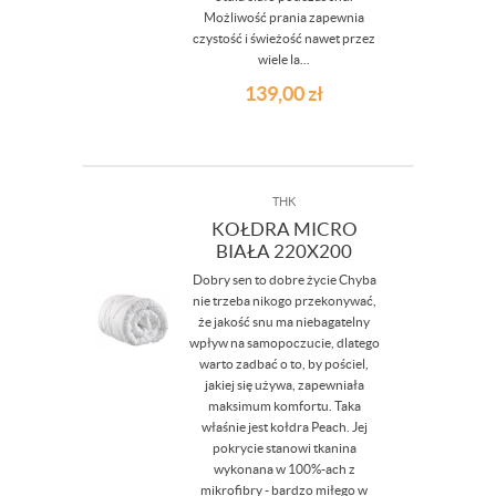
Możliwość prania zapewnia
czystość i świeżość nawet przez
wiele la...
139,00
zł
THK
KOŁDRA MICRO
BIAŁA 220X200
Dobry sen to dobre życie Chyba
nie trzeba nikogo przekonywać,
że jakość snu ma niebagatelny
wpływ na samopoczucie, dlatego
warto zadbać o to, by pościel,
jakiej się używa, zapewniała
maksimum komfortu. Taka
właśnie jest kołdra Peach. Jej
pokrycie stanowi tkanina
wykonana w 100%-ach z
mikrofibry - bardzo miłego w