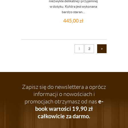
niezwykle delikatnej i przyjemnej
w dotyku. Kołdra jest wykonana
bardzo staran...
445,00
zł
1
2
>
Zapisz się do newslettera a oprócz
informacji o nowościach i
e-
promocjach otrzymasz od nas
book wartości 19,90 zł
całkowicie za darmo.