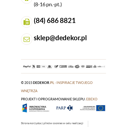
(8-16 pn.-pt.)
(84) 686 8821
sklep@dedekor.pl
© 2015
DEDEKOR
.PL
- INSPIRACJE TWOJEGO
WNĘTRZA
PROJEKT I OPROGRAMOWANIE SKLEPU:
|
EBEXO
Strona korzysta z plików cookies w celu realizacji