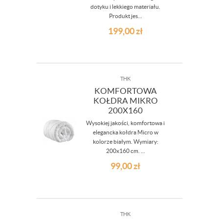
dotyku i lekkiego materiału.
Produkt jes...
199,00
zł
THK
KOMFORTOWA
KOŁDRA MIKRO
200X160
Wysokiej jakości, komfortowa i
elegancka kołdra Micro w
kolorze białym. Wymiary:
200x160 cm. ...
99,00
zł
THK