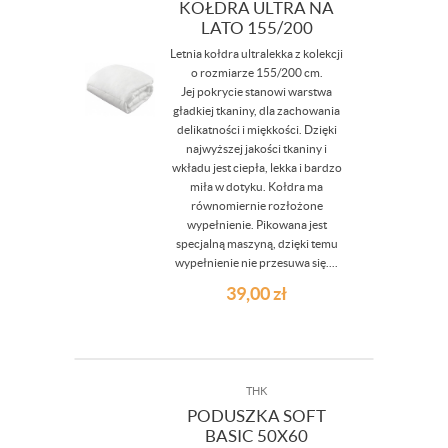
KOŁDRA ULTRA NA
LATO 155/200
Letnia kołdra ultralekka z kolekcji
o rozmiarze 155/200 cm.
Jej pokrycie stanowi warstwa
gładkiej tkaniny, dla zachowania
delikatności i miękkości. Dzięki
najwyższej jakości tkaniny i
wkładu jest ciepła, lekka i bardzo
miła w dotyku. Kołdra ma
równomiernie rozłożone
wypełnienie. Pikowana jest
specjalną maszyną, dzięki temu
wypełnienie nie przesuwa się....
39,00
zł
THK
PODUSZKA SOFT
BASIC 50X60