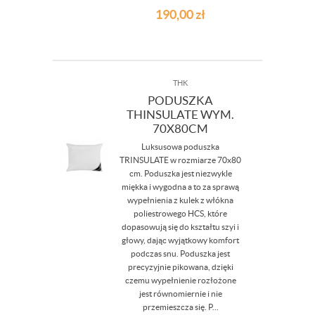
190,00
zł
THK
PODUSZKA
THINSULATE WYM.
70X80CM
Luksusowa poduszka
TRINSULATE w rozmiarze 70x80
cm. Poduszka jest niezwykle
miękka i wygodna a to za sprawą
wypełnienia z kulek z włókna
poliestrowego HCS, które
dopasowują się do kształtu szyi i
głowy, dając wyjątkowy komfort
podczas snu. Poduszka jest
precyzyjnie pikowana, dzięki
czemu wypełnienie rozłożone
jest równomiernie i nie
przemieszcza się. P...