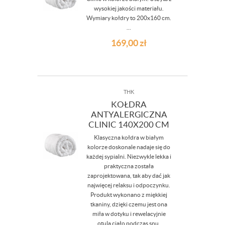
wysokiej jakości materiału.
Wymiary kołdry to 200x160 cm.
...
169,00
zł
THK
KOŁDRA
ANTYALERGICZNA
CLINIC 140X200 CM
Klasyczna kołdra w białym
kolorze doskonale nadaje się do
każdej sypialni. Niezwykle lekka i
praktyczna została
zaprojektowana, tak aby dać jak
najwięcej relaksu i odpoczynku.
Produkt wykonano z miękkiej
tkaniny, dzięki czemu jest ona
miła w dotyku i rewelacyjnie
otula ciało podczas snu.