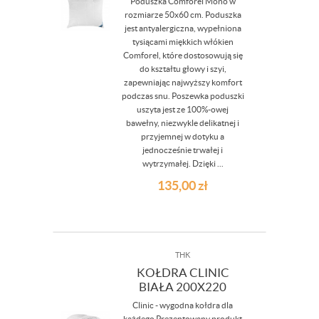
Poduszka Comforel Mono w
rozmiarze 50x60 cm. Poduszka
jest antyalergiczna, wypełniona
tysiącami miękkich włókien
Comforel, które dostosowują się
do kształtu głowy i szyi,
zapewniając najwyższy komfort
podczas snu. Poszewka poduszki
uszyta jest ze 100%-owej
bawełny, niezwykle delikatnej i
przyjemnej w dotyku a
jednocześnie trwałej i
wytrzymałej. Dzięki ...
135,00
zł
THK
KOŁDRA CLINIC
BIAŁA 200X220
Clinic - wygodna kołdra dla
każdego Prezentowany produkt