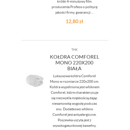
krótki 4-minutowy film
producenta Profeos o politycę
jakości firmy, gwarancji ...
12,80
zł
THK
KOŁDRA COMFOREL
MONO 220X200
BIAŁA
Luksusowa kołdra Comforel
Mono w rozmiarze 220x200 cm.
Kołdra wypełniona jest włóknem
Comforel, które charakteryzuje
się niezwykła miękkością dając
niesamowitą wygodę podczas
snu. Dodatkowo włókno
Comforel jest antyalergiczne.
Poszewka uszyta jest z
wysokogatunkowej bawełny,