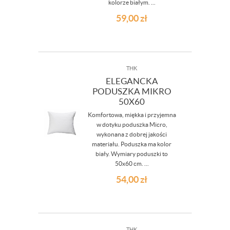
kolorze białym. ...
59,00
zł
THK
ELEGANCKA
PODUSZKA MIKRO
50X60
Komfortowa, miękka i przyjemna
w dotyku poduszka Micro,
wykonana z dobrej jakości
materiału. Poduszka ma kolor
biały. Wymiary poduszki to
50x60 cm. ...
54,00
zł
THK