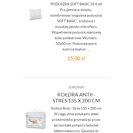
PODUSZKA SOFT BASIC 50 X 60
Przyjemna w dotyku,
komfortowa i wygodna poduszka
SOFT BASIC , zrobiona z
wysokiej jakości mikrofibry.
Wypełnienie poduszki stanowią
kulki poliestrowe. Wymiary:
50x60 cm. Poduszka jest w
kolorze białym. ...
25,00
zł
EUROMAT
KOŁDRA ANTII -
STRES 135 X 200 CM
Kołdra Antii - Stres 135 x 200 cm
W ciągu dnia dotykamy setek
przedmiotów gromadząc przez
ten kontakt pokażny ładunek
elektrostatyczny. Zjawisko to