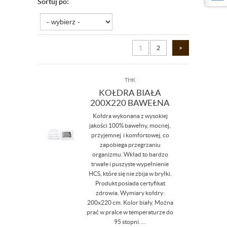
Sortuj po:
1
2
>
THK
KOŁDRA BIAŁA
200X220 BAWEŁNA
Kołdra wykonana z wysokiej
jakości 100% bawełny, mocnej,
przyjemnej i komfortowej, co
zapobiega przegrzaniu
organizmu. Wkład to bardzo
trwałe i puszyste wypełnienie
HCS, które się nie zbija w bryłki.
Produkt posiada certyfikat
zdrowia. Wymiary kołdry:
200x220 cm. Kolor biały. Można
prać w pralce w temperaturze do
95 stopni. ...