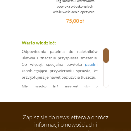
Ilag Basic to 2 warstwowa
powłoka o doskonałych
właściwościach nieprzywie...
75,00
zł
Warto wiedzieć:
Odpowiednia patelnia do naleśników
ułatwia i znacznie przyspiesza smażenie.
Co więcej, specjalna powłoka
patelni
zapobiegająca przywieraniu sprawia, że
przygotujesz je nawet bez użycia tłuszczu.
Nie musisz już męczyć się z
przywierającymi i przypalonymi
naleśnikami. W Dedekor.pl nie wierzymy,
że pierwszy naleśnik zawsze musi być
zepsuty. Wystarczy przecież odpowiednia
Zapisz się do newslettera a oprócz
patelnia do naleśników
, by każdy z nich -
informacji o nowościach i
zarówno pierwszy, jak i ostatni -