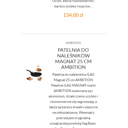
Orion, która równomiernie i
bardzo szybko rozprow...
134,00
zł
AMBITION
PATELNIA DO
NALEŚNIKÓW
MAGNAT 25 CM
AMBITION
Patelnia do naleśników ILAG
Magnat 25 cm AMBITION
Patelnie ILAG MAGNAT marki
AMBITION wykonane są z
aluminium, dzięki czemu szybko i
równomiernie się nagrzewają, a
także są bardzo trwałe i odporne
na odkształcenia. Wewnątrz
pokryta jest oryginalną
szwajcarską powłoką Ilag Basic.