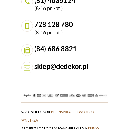
(81) 4636124
(8-16 pn.-pt.)
728 128 780
(8-16 pn.-pt.)
(84) 686 8821
sklep@dedekor.pl
© 2015
DEDEKOR
.PL
- INSPIRACJE TWOJEGO
WNĘTRZA
PROJEKT I OPROGRAMOWANIE SKLEPU:
|
EBEXO