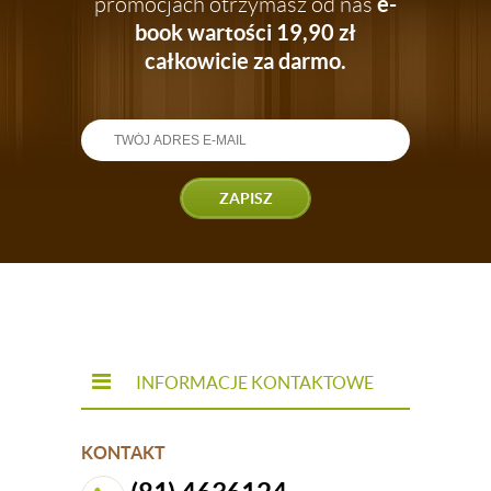
e-
promocjach otrzymasz od nas
zachwycały smakiem, kształtem oraz
złocistym kolorem. Takie patelnie
book wartości 19,90 zł
znajdziesz w naszej ofercie!
całkowicie za darmo.
Polecamy tez
patelnie żeliwne
!
ZAPISZ
INFORMACJE KONTAKTOWE
KONTAKT