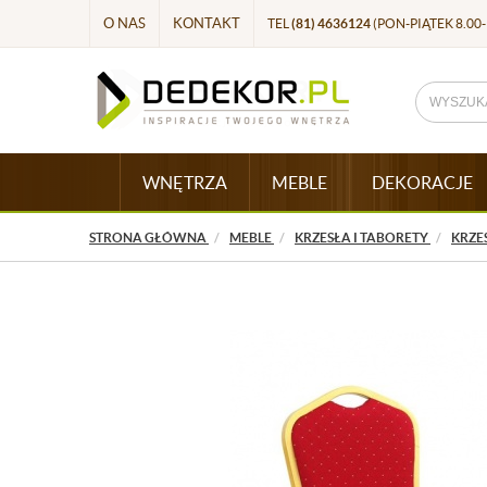
O NAS
KONTAKT
TEL
(81) 4636124
(PON-PIĄTEK 8.00-
WNĘTRZA
MEBLE
DEKORACJE
STRONA GŁÓWNA
MEBLE
KRZESŁA I TABORETY
KRZE