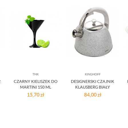
THK
KINGHOFF
2
CZARNY KIELISZEK DO
DESIGNERSKI CZAJNIK
MARTINI 150 ML
KLAUSBERG BIAŁY
MARMUREK
15,70
zł
84,00
zł