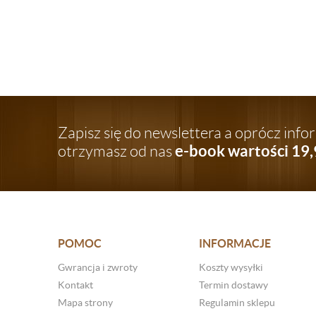
Zapisz się do newslettera a oprócz inf
e-book wartości 19,
otrzymasz od nas
POMOC
INFORMACJE
Gwrancja i zwroty
Koszty wysyłki
Kontakt
Termin dostawy
Mapa strony
Regulamin sklepu