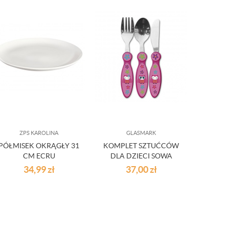
ZPS KAROLINA
GLASMARK
PÓŁMISEK OKRĄGŁY 31
KOMPLET SZTUĆCÓW
KUBEK
CM ECRU
DLA DZIECI SOWA
34,99
zł
37,00
zł