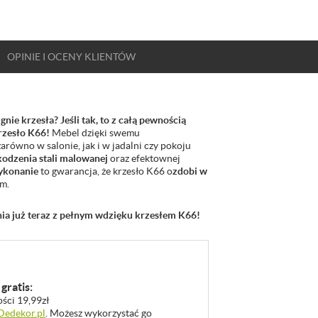
OPINIE
I OCENY
KLIENTÓW
ie krzesła? Jeśli tak, to z całą pewnością
rzesło K66!
Mebel dzięki swemu
arówno w salonie, jak i w jadalni czy pokoju
kodzenia stali malowanej
oraz efektownej
wykonanie
to gwarancja, że krzesło K66 o
zdobi w
m.
ia już teraz z pełnym wdzięku krzesłem K66!
gratis:
ości 19,99zł
 Dedekor.pl
. Możesz wykorzystać go