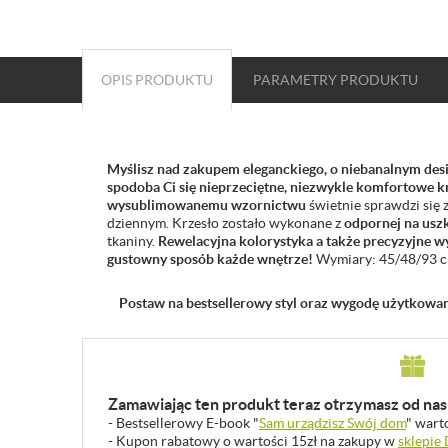
OPIS PRODUKTU
PARAMETRY
PRODUKTU
Myślisz nad zakupem eleganckiego, o niebanalnym design
spodoba Ci się nieprzeciętne, niezwykle komfortowe k
wysublimowanemu wzornictwu
świetnie sprawdzi się z
dziennym. Krzesło zostało wykonane z
odpornej na usz
tkaniny.
Rewelacyjna kolorystyka a także precyzyjne 
gustowny sposób każde wnętrze!
Wymiary: 45/48/93 c
Postaw na bestsellerowy styl oraz wygodę użytkowan
Zamawiając ten produkt teraz otrzymasz od nas 
- Bestsellerowy E-book "
Sam urządzisz Swój dom
" wart
- Kupon rabatowy o wartości 15zł na zakupy w
sklepie