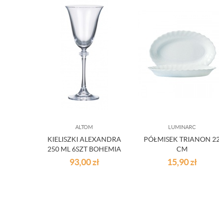
ALTOM
LUMINARC
KIELISZKI ALEXANDRA
PÓŁMISEK TRIANON 2
250 ML 6SZT BOHEMIA
CM
93,00
zł
15,90
zł