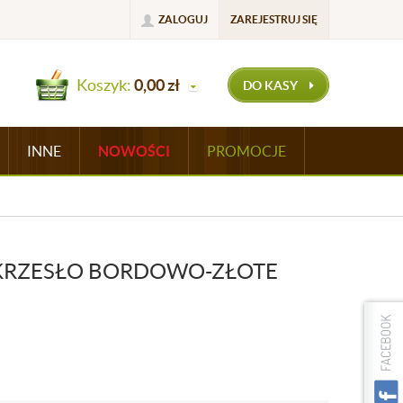
ZALOGUJ
ZAREJESTRUJ SIĘ
Koszyk:
0,00
zł
DO KASY
INNE
NOWOŚCI
PROMOCJE
KRZESŁO BORDOWO-ZŁOTE