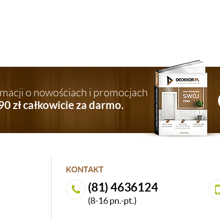
ormacji o nowościach i promocjach
90 zł całkowicie za darmo.
KONTAKT
(81) 4636124
(8-16 pn.-pt.)