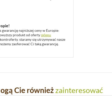
ropie!
as gwarancję najniższej ceny w Europie:
 powyższy produkt od oferty
sklepu
 kontroferty. staramy się utrzymywać nasze
u możemy zaoferować Ci taką gwarancję.
.
ogą Cie również
zainteresować