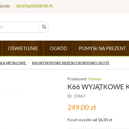
SKLEP@DEDEKOR.PL
16.00)
/
OŚWIETLENIE
OGRÓD
POMYSŁ NA PREZENT
SŁA METALOWE
K66 WYJĄTKOWE KRZESŁO BORDOWO-ZŁOTE
Producent:
Halmar
K66 WYJĄTKOWE 
ID: 15967
249,00
zł
Koszt wysyłki
od 16,50
zł