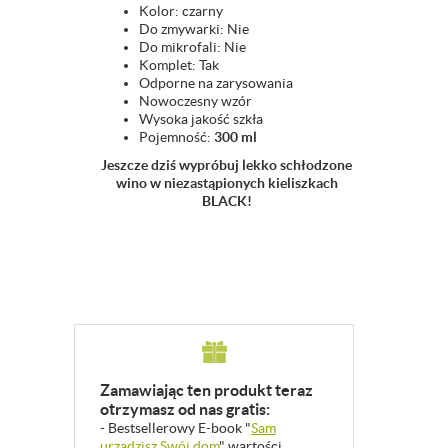
Kolor: czarny
Do zmywarki:
Nie
Do mikrofali:
Nie
Komplet:
Tak
Odporne na zarysowania
Nowoczesny wzór
Wysoka jakość szkła
Pojemność:
300 ml
Jeszcze dziś wypróbuj lekko schłodzone
wino w niezastąpionych kieliszkach
BLACK!
Zamawiając ten produkt teraz
otrzymasz od nas gratis:
- Bestsellerowy E-book "
Sam
urządzisz Swój dom
" wartości