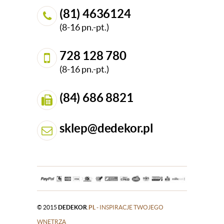
(81) 4636124
(8-16 pn.-pt.)
728 128 780
(8-16 pn.-pt.)
(84) 686 8821
sklep@dedekor.pl
© 2015
DEDEKOR
.PL
- INSPIRACJE TWOJEGO
WNĘTRZA