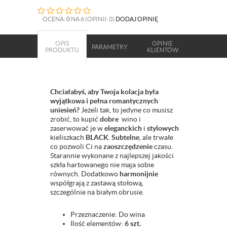
OCENA:
0
NA 6 (OPINII: 0)
DODAJ OPINIĘ
OPIS
OPINIE
PARAMETRY
PRODUKTU
KLIENTÓW
Chciałabyś, aby Twoja kolacja była
wyjątkowa i pełna romantycznych
uniesień?
Jeżeli tak, to jedyne co musisz
zrobić, to kupić
dobre
wino i
zaserwować je w
eleganckich
i
stylowych
kieliszkach
BLACK
.
Subtelne
, ale trwałe
co pozwoli Ci na
zaoszczędzenie
czasu.
Starannie wykonane z najlepszej jakości
szkła hartowanego nie maja sobie
równych. Dodatkowo
harmonijnie
współgrają z zastawą stołową,
szczególnie na białym obrusie.
Przeznaczenie:
Do wina
Ilość elementów:
6 szt.