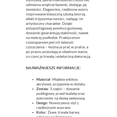
stylistyka, pełna intensywnych kolorów,
odmienia wnętrze łazienki, dodając jej
świeżości. Eleganckie, rzeźbione wzory
inspirowane klasyczną sztuką tworzą
efekt trójwymiarowości, nadając im
artystyczny charakter. Dzięki
antypoślizgowej powłoce gumowej,
dywaniki gwarantują stabilność, nawet
na mokrej podłodze. Praktycznym
rozwiązaniem jest ich łatwość
czyszczenia – można je prać w pralce, a
po praniu pozostają w idealnym stanie,
co czyni je trwałą i estetyczną dekoracją.
NAJWAŻNIJESZE INFORMACJE:
Materiał
: Miękkie włókno
akrylowe, przyjemne w dotyku.
Zestaw
: 3 części – dywanik
podłogowy, przed toaletę oraz
pokrowiec na deskę sedesową.
Design
: Nowoczesny styl z
rzeźbionymi wzorami
Kolor
: Żywe, trwałe barwy,