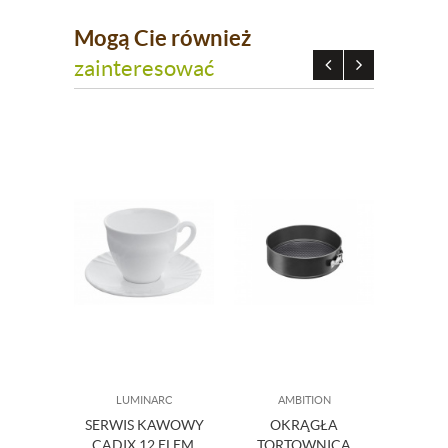
Mogą Cie również
zainteresować
LUMINARC
AMBITION
SERWIS KAWOWY
OKRĄGŁA
FUNK
CADIX 12 ELEM.
TORTOWNICA
BI