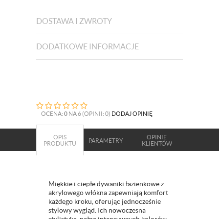
DOSTAWA I ZWROTY
DODATKOWE INFORMACJE
OCENA:
0
NA 6 (OPINII: 0)
DODAJ OPINIĘ
OPIS
OPINIE
PARAMETRY
PRODUKTU
KLIENTÓW
Miękkie i ciepłe dywaniki łazienkowe z
akrylowego włókna zapewniają komfort
każdego kroku, oferując jednocześnie
stylowy wygląd. Ich nowoczesna