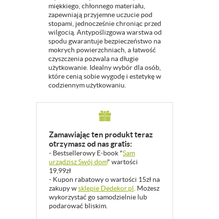
miękkiego, chłonnego materiału,
zapewniają przyjemne uczucie pod
stopami, jednocześnie chroniąc przed
wilgocią. Antypoślizgowa warstwa od
spodu gwarantuje bezpieczeństwo na
mokrych powierzchniach, a łatwość
czyszczenia pozwala na długie
użytkowanie. Idealny wybór dla osób,
które cenią sobie wygodę i estetykę w
codziennym użytkowaniu.
Zamawiając ten produkt teraz
otrzymasz od nas gratis:
- Bestsellerowy E-book "
Sam
urządzisz Swój dom
" wartości
19,99zł
- Kupon rabatowy o wartości 15zł na
zakupy w
sklepie Dedekor.pl
. Możesz
wykorzystać go samodzielnie lub
podarować bliskim.