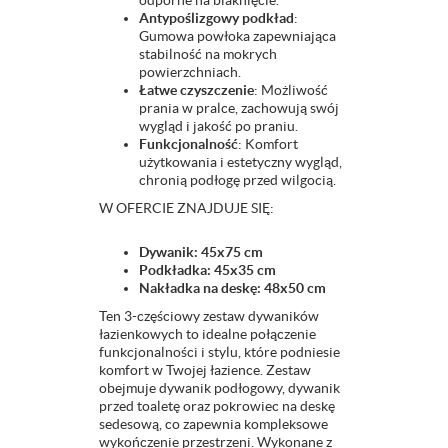
odporne na blaknięcie.
Antypoślizgowy podkład
:
Gumowa powłoka zapewniająca
stabilność na mokrych
powierzchniach.
Łatwe czyszczenie
: Możliwość
prania w pralce, zachowują swój
wygląd i jakość po praniu.
Funkcjonalność
: Komfort
użytkowania i estetyczny wygląd,
chronią podłogę przed wilgocią.
W OFERCIE ZNAJDUJE SIĘ:
Dywanik: 45x75 cm
Podkładka: 45x35 cm
Nakładka na deskę: 48x50 cm
Ten 3-częściowy zestaw dywaników
łazienkowych to idealne połączenie
funkcjonalności i stylu, które podniesie
komfort w Twojej łazience. Zestaw
obejmuje dywanik podłogowy, dywanik
przed toaletę oraz pokrowiec na deskę
sedesową, co zapewnia kompleksowe
wykończenie przestrzeni. Wykonane z