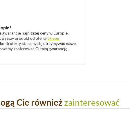
ropie!
as gwarancję najniższej ceny w Europie:
 powyższy produkt od oferty
sklepu
 kontroferty. staramy się utrzymywać nasze
u możemy zaoferować Ci taką gwarancję.
.
ogą Cie również
zainteresować