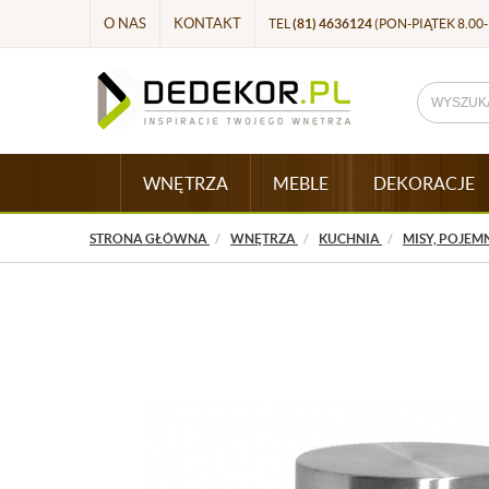
O NAS
KONTAKT
TEL
(81) 4636124
(PON-PIĄTEK 8.00-
WNĘTRZA
MEBLE
DEKORACJE
STRONA GŁÓWNA
WNĘTRZA
KUCHNIA
MISY, POJEM