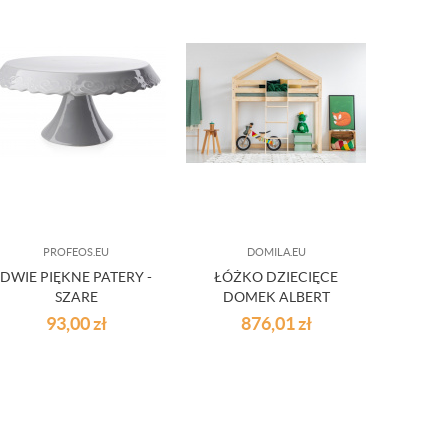
PROFEOS.EU
DOMILA.EU
DWIE PIĘKNE PATERY -
ŁÓŻKO DZIECIĘCE
MI
SZARE
DOMEK ALBERT
MIKR
1
93,00
zł
876,01
zł