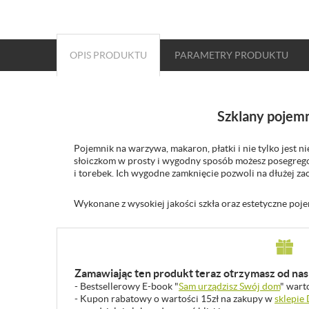
OPIS PRODUKTU
PARAMETRY
PRODUKTU
Szklany pojem
Pojemnik na warzywa, makaron, płatki i nie tylko jest n
słoiczkom w prosty i wygodny sposób możesz posegreg
i torebek. Ich wygodne zamknięcie pozwoli na dłużej z
Wykonane z wysokiej jakości szkła oraz estetyczne poje
Zamawiając ten produkt teraz otrzymasz od nas 
- Bestsellerowy E-book "
Sam urządzisz Swój dom
" wart
- Kupon rabatowy o wartości 15zł na zakupy w
sklepie