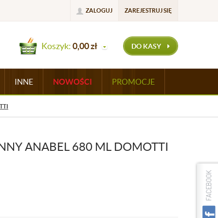
ZALOGUJ
ZAREJESTRUJ SIĘ
Koszyk:
0,00
zł
DO KASY
INNE
NOWOŚCI
PROMOCJE
TTI
NNY ANABEL 680 ML DOMOTTI