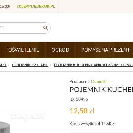
SKLEP@DEDEKOR.PL
16.00)
/
OŚWIETLENIE
OGRÓD
POMYSŁ NA PREZENT
NIKI
POJEMNIKI SZKLANE
POJEMNIK KUCHENNY ANABEL 680 ML DOMO
Producent:
Domotti
POJEMNIK KUCHE
ID: 20496
12,50
zł
Koszt wysyłki
od 14,50
zł