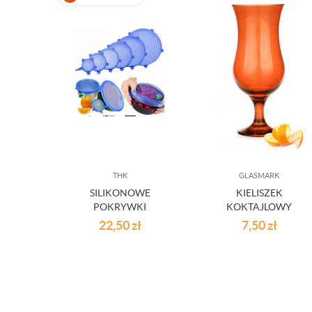
THK
GLASMARK
SILIKONOWE
KIELISZEK
POKRYWKI
KOKTAJLOWY
UNIWERSALNE 6 SZT
POMARAŃCZOWY 42
22,50
zł
7,50
zł
ML