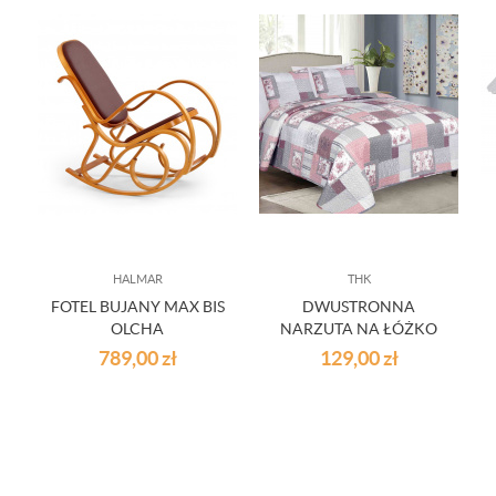
HALMAR
THK
FOTEL BUJANY MAX BIS
DWUSTRONNA
OLCHA
NARZUTA NA ŁÓŻKO
0
180X220
789,00
zł
129,00
zł