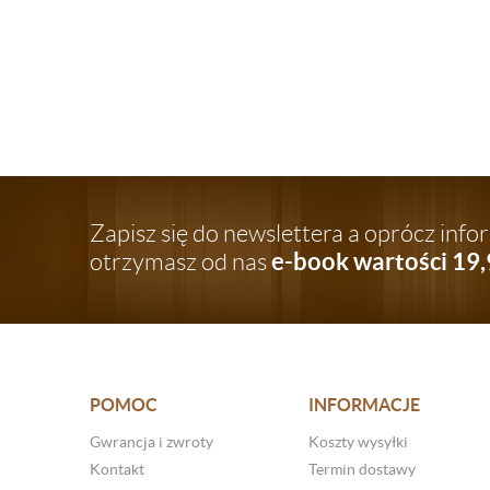
Zapisz się do newslettera a oprócz inf
e-book wartości 19,
otrzymasz od nas
POMOC
INFORMACJE
Gwrancja i zwroty
Koszty wysyłki
Kontakt
Termin dostawy