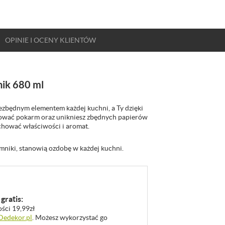
OPINIE
I OCENY
KLIENTÓW
nik 680 ml
iezbędnym elementem każdej kuchni, a Ty dzięki
ować pokarm oraz unikniesz zbędnych papierów
achować właściwości i aromat.
mniki, stanowią ozdobę w każdej kuchni.
gratis:
ości 19,99zł
 Dedekor.pl
. Możesz wykorzystać go