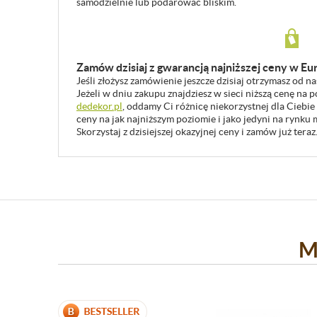
samodzielnie lub podarować bliskim.
Zamów dzisiaj z gwarancją najniższej ceny w Eu
Jeśli złożysz zamówienie jeszcze dzisiaj otrzymasz od n
Jeżeli w dniu zakupu znajdziesz w sieci niższą cenę na
dedekor.pl
, oddamy Ci różnicę niekorzystnej dla Ciebie
ceny na jak najniższym poziomie i jako jedyni na rynk
Skorzystaj z dzisiejszej okazyjnej ceny i zamów już teraz
M