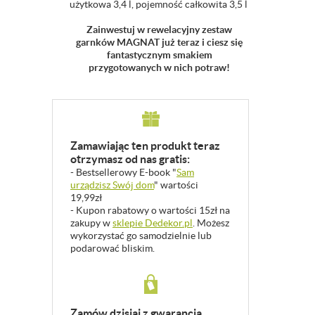
użytkowa 3,4 l, pojemność całkowita 3,5 l
Zainwestuj w rewelacyjny zestaw
garnków MAGNAT już teraz i ciesz się
fantastycznym smakiem
przygotowanych w nich potraw!
Zamawiając ten produkt teraz
otrzymasz od nas gratis:
- Bestsellerowy E-book "
Sam
urządzisz Swój dom
" wartości
19,99zł
- Kupon rabatowy o wartości 15zł na
zakupy w
sklepie Dedekor.pl
. Możesz
wykorzystać go samodzielnie lub
podarować bliskim.
Zamów dzisiaj z gwarancją