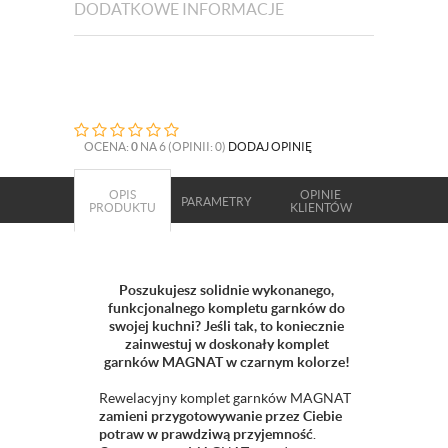
DODATKOWE INFORMACJE
OCENA:
0
NA 6 (OPINII: 0)
DODAJ OPINIĘ
OPIS
OPINIE
PARAMETRY
PRODUKTU
KLIENTÓW
Poszukujesz solidnie wykonanego,
funkcjonalnego kompletu garnków do
swojej kuchni? Jeśli tak, to koniecznie
zainwestuj w doskonały komplet
garnków MAGNAT w czarnym kolorze!
Rewelacyjny komplet garnków MAGNAT
zamieni przygotowywanie przez Ciebie
potraw w prawdziwą przyjemność
.