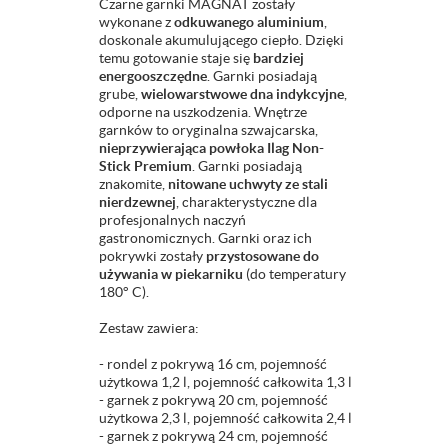
Czarne garnki MAGNAT zostały
wykonane z
odkuwanego aluminium
,
doskonale akumulującego ciepło. Dzięki
temu gotowanie staje się
bardziej
energooszczędne
. Garnki posiadają
grube,
wielowarstwowe dna indykcyjne
,
odporne na uszkodzenia. Wnętrze
garnków to oryginalna szwajcarska,
nieprzywierająca powłoka Ilag Non-
Stick Premium
. Garnki posiadają
znakomite,
nitowane uchwyty ze stali
nierdzewnej
, charakterystyczne dla
profesjonalnych naczyń
gastronomicznych. Garnki oraz ich
pokrywki zostały
przystosowane do
używania w piekarniku
(do temperatury
180° C).
Zestaw zawiera:
- rondel z pokrywą 16 cm, pojemność
użytkowa 1,2 l, pojemność całkowita 1,3 l
- garnek z pokrywą 20 cm, pojemność
użytkowa 2,3 l, pojemność całkowita 2,4 l
- garnek z pokrywą 24 cm, pojemność