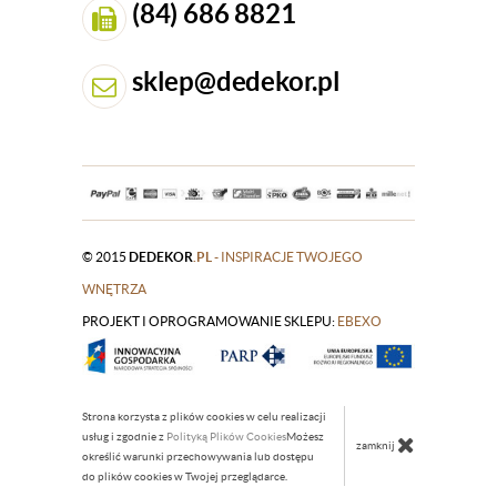
(84) 686 8821
sklep@dedekor.pl
© 2015
DEDEKOR
.PL
- INSPIRACJE TWOJEGO
WNĘTRZA
PROJEKT I OPROGRAMOWANIE SKLEPU:
|
EBEXO
Strona korzysta z plików cookies w celu realizacji
usług i zgodnie z
Polityką Plików Cookies
Możesz
zamknij
określić warunki przechowywania lub dostępu
do plików cookies w Twojej przeglądarce.