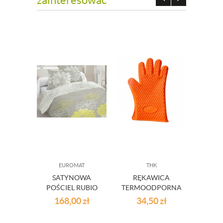
zainteresować
EUROMAT
THK
SATYNOWA
RĘKAWICA
DZB
POŚCIEL RUBIO
TERMOODPORNA
W
COSTA - 220X200
SZKL
168,00
zł
34,50
zł
3
CM