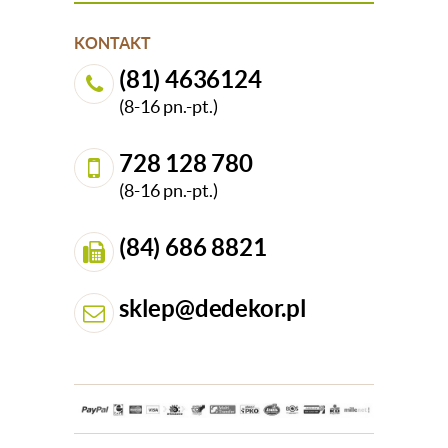
KONTAKT
(81) 4636124
(8-16 pn.-pt.)
728 128 780
(8-16 pn.-pt.)
(84) 686 8821
sklep@dedekor.pl