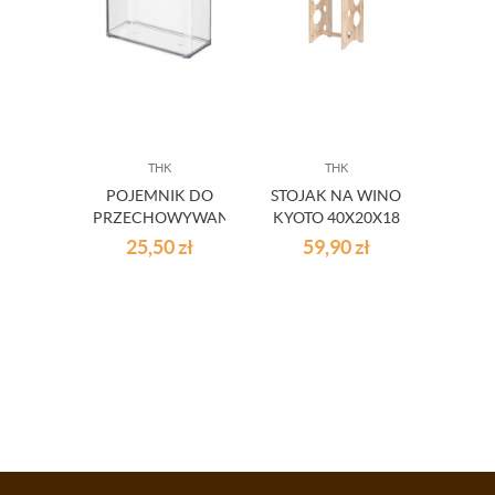
THK
THK
POJEMNIK DO
STOJAK NA WINO
Ł
PRZECHOWYWANIA
KYOTO 40X20X18
SZ
LOFT BIAŁY 2L
CM
BLATE
25,50
zł
59,90
zł
40
C