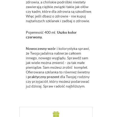
zdrowia, a chińskie podróbki niestety
zawierają ciężkie związki takie jak ołów
czy kadm, które dla zdrowia są szkodliwe.
Więc jeśli dbasz o zdrowie - nie kupuj
najtańszych szklanek i zadbaj o zdrowie.
Pojemność 400 ml.
Uszko kolor
czerwony.
Nowoczesny wzór
i kolorystyka sprawi,
że Twoja jadalnia nabierze całkiem
innego, nowego wyglądu. Sprawdź sam
jak wiele można zmienić - za tak małe
pieniądze. Sam możesz zrobić komplet.
Oferowana szklanka to również świetny
i
praktyczny prezent
dla Twojej rodziny
czy przyjaciół, który możesz podarować
już dzisiaj. Spraw radość najbliższym.