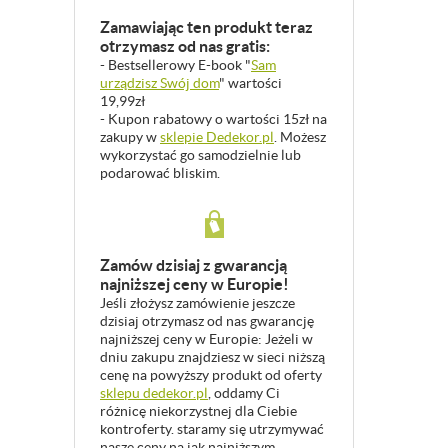
Zamawiając ten produkt teraz
otrzymasz od nas gratis:
- Bestsellerowy E-book "
Sam
urządzisz Swój dom
" wartości
19,99zł
- Kupon rabatowy o wartości 15zł na
zakupy w
sklepie Dedekor.pl
. Możesz
wykorzystać go samodzielnie lub
podarować bliskim.
Zamów dzisiaj z gwarancją
najniższej ceny w Europie!
Jeśli złożysz zamówienie jeszcze
dzisiaj otrzymasz od nas gwarancję
najniższej ceny w Europie: Jeżeli w
dniu zakupu znajdziesz w sieci niższą
cenę na powyższy produkt od oferty
sklepu dedekor.pl
, oddamy Ci
różnicę niekorzystnej dla Ciebie
kontroferty. staramy się utrzymywać
nasze ceny na jak najniższym