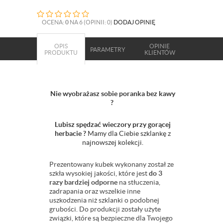
OCENA:
0
NA 6 (OPINII: 0)
DODAJ OPINIĘ
OPIS
OPINIE
PARAMETRY
PRODUKTU
KLIENTÓW
Nie wyobrażasz sobie poranka bez kawy
?
Lubisz spędzać wieczory przy gorącej
herbacie ?
Mamy dla Ciebie szklankę z
najnowszej kolekcji.
Prezentowany kubek wykonany został ze
szkła wysokiej jakości, które jest
do 3
razy bardziej odporne
na stłuczenia,
zadrapania oraz wszelkie inne
uszkodzenia niż szklanki o podobnej
grubości. Do produkcji zostały użyte
związki, które są bezpieczne dla Twojego