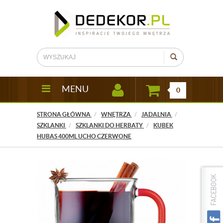
MENU
0
STRONA GŁÓWNA
WNĘTRZA
JADALNIA
SZKLANKI
SZKLANKI DO HERBATY
KUBEK
HUBAS 400ML UCHO CZERWONE