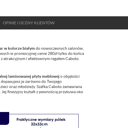
OPINIE
I OCENY
KLIENTÓW
r w kolorze białym
do nowoczesnych salonów,
eżowych w promocyjnej cenie 280zł tylko do końca
e z atrakcyjnym i efektownym regałem Caboto.
alnej laminowanej płyty meblowej
o objętości
e dopasujesz je zarówno do Twojego
dzieci oraz młodzieży. Szafka Caboto zamawiana
. Jej finezyjny kształt z pewnością przykuwa oko