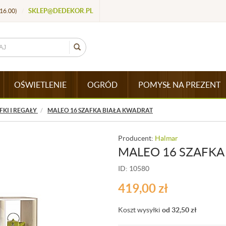
SKLEP@DEDEKOR.PL
16.00)
/
OŚWIETLENIE
OGRÓD
POMYSŁ NA PREZENT
FKI I REGAŁY
MALEO 16 SZAFKA BIAŁA KWADRAT
Producent:
Halmar
MALEO 16 SZAFKA
ID: 10580
419,00
zł
Koszt wysyłki
od 32,50
zł