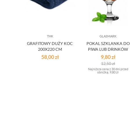
THK
GLASMARK
GRAFITOWY DUŻY KOC
POKAL SZKLANKA DO
200X220 CM
PIWA LUB DRINKÓW
330ML
58,00
zł
9,80
zł
12,50
zł
Najniższa cena z 30 dni przed
obniżką:
9,80 zł