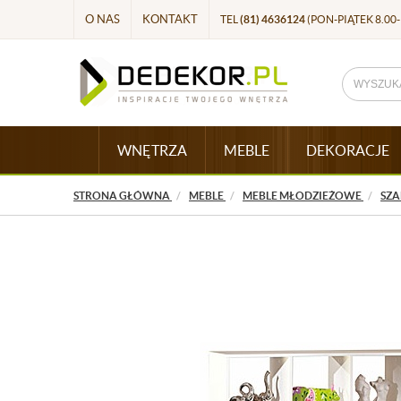
O NAS
KONTAKT
TEL
(81) 4636124
(PON-PIĄTEK 8.00-
WNĘTRZA
MEBLE
DEKORACJE
STRONA GŁÓWNA
MEBLE
MEBLE MŁODZIEŻOWE
SZA