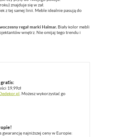
oku) znajduje się w zał.
 z tej samej linii. Meble idealnie pasują do
.
woczesny regał marki Halmar.
Biały kolor mebli
jektantów wnętrz. Nie omijaj tego trendu i
gratis:
ości 19,99zł
 Dedekor.pl
. Możesz wykorzystać go
ropie!
as gwarancję najniższej ceny w Europie: