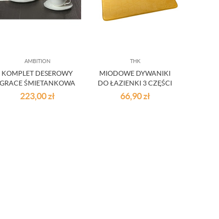
AMBITION
THK
KOMPLET DESEROWY
MIODOWE DYWANIKI
MI
GRACE ŚMIETANKOWA
DO ŁAZIENKI 3 CZĘŚCI
MIKR
BIEL
1
223,00
zł
66,90
zł