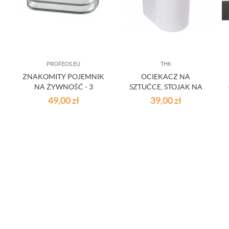
PROFEOS.EU
THK
ZNAKOMITY POJEMNIK
OCIEKACZ NA
NA ŻYWNOŚĆ - 3
SZTUĆCE, STOJAK NA
MODUŁY
PRZYBORY KUCHENNE
49,00
zł
39,00
zł
BIAŁY BAMBUSOWY