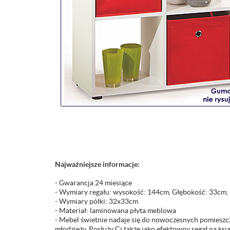
Najważniejsze informacje:
- Gwarancja 24 miesiące
- Wymiary regału: wysokość: 144cm, Głębokość: 33cm,
- Wymiary półki: 32x33cm
- Materiał: laminowana płyta meblowa
- Mebel świetnie nadaje się do nowoczesnych pomieszcz
młodzieży. Posłuży Ci także jako efektowny regał na ksi