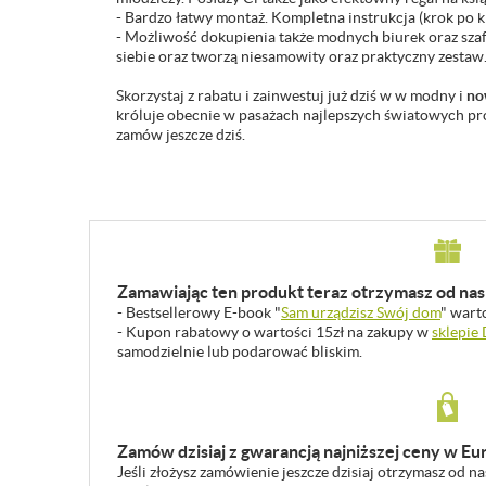
- Bardzo łatwy montaż. Kompletna instrukcja (krok po kr
- Możliwość dokupienia także modnych biurek oraz szafek
siebie oraz tworzą niesamowity oraz praktyczny zestaw
Skorzystaj z rabatu i zainwestuj już dziś w w modny i
no
króluje obecnie w pasażach najlepszych światowych pro
zamów jeszcze dziś.
Zamawiając ten produkt teraz otrzymasz od nas 
- Bestsellerowy E-book "
Sam urządzisz Swój dom
" wart
- Kupon rabatowy o wartości 15zł na zakupy w
sklepie
samodzielnie lub podarować bliskim.
Zamów dzisiaj z gwarancją najniższej ceny w Eu
Jeśli złożysz zamówienie jeszcze dzisiaj otrzymasz od n