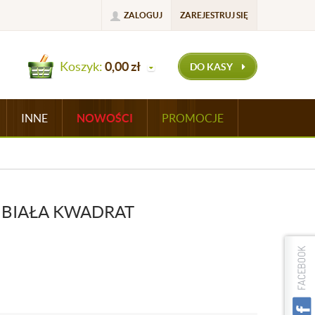
ZALOGUJ
ZAREJESTRUJ SIĘ
Koszyk:
0,00
zł
DO KASY
INNE
NOWOŚCI
PROMOCJE
 BIAŁA KWADRAT