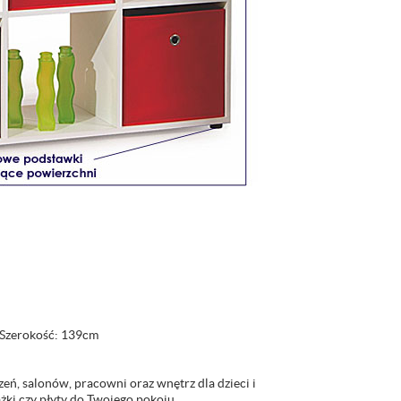
 Szerokość: 139cm
eń, salonów, pracowni oraz wnętrz dla dzieci i
ążki czy płyty do Twojego pokoju.