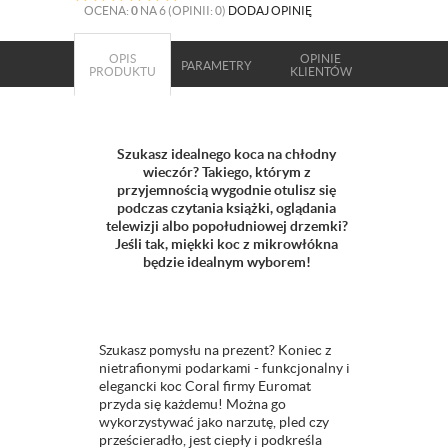
OCENA:
0
NA 6 (OPINII: 0)
DODAJ OPINIĘ
OPIS
OPINIE
PARAMETRY
PRODUKTU
KLIENTÓW
Szukasz idealnego koca na chłodny
wieczór? Takiego, którym z
przyjemnością wygodnie otulisz się
podczas czytania książki, oglądania
telewizji albo popołudniowej drzemki?
Jeśli tak, miękki koc z mikrowłókna
będzie idealnym wyborem!
Szukasz pomysłu na prezent? Koniec z
nietrafionymi podarkami - funkcjonalny i
elegancki koc Coral firmy Euromat
przyda się każdemu! Można go
wykorzystywać jako narzutę, pled czy
prześcieradło, jest ciepły i podkreśla