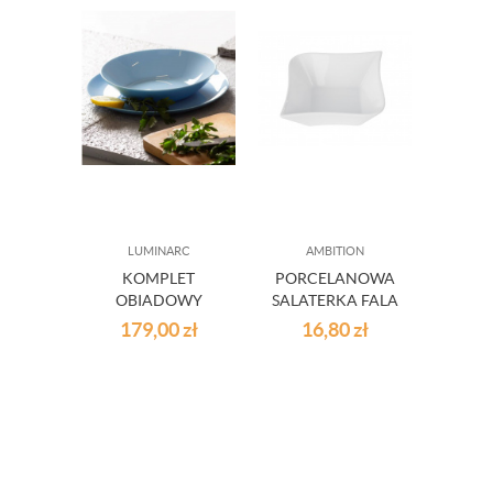
LUMINARC
AMBITION
G
KOMPLET
PORCELANOWA
OBIADOWY
SALATERKA FALA
SZK
DIWALI LIGHT
14 CM
PI
179,00
zł
16,80
zł
9
BLUE 18 EL
KWADRATOWA
DRIN
1
Najniższ
przed 