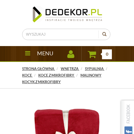
MENU
0
STRONA GŁÓWNA
WNĘTRZA
SYPIALNIA
KOCE
KOCE Z MIKROFIBRY
MALINOWY
KOCYK Z MIKROFIBRY