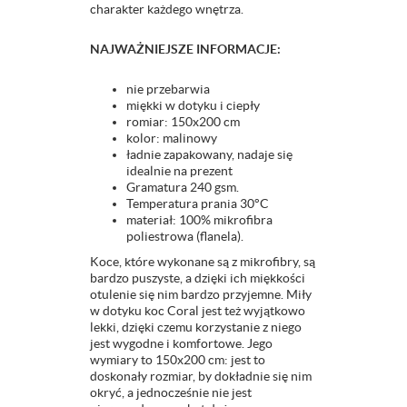
charakter każdego wnętrza.
NAJWAŻNIEJSZE INFORMACJE:
nie przebarwia
miękki w dotyku i ciepły
romiar: 150x200 cm
kolor: malinowy
ładnie zapakowany, nadaje się
idealnie na prezent
Gramatura 240 gsm.
Temperatura prania 30°C
materiał: 100% mikrofibra
poliestrowa (flanela).
Koce, które wykonane są z mikrofibry, są
bardzo puszyste, a dzięki ich miękkości
otulenie się nim bardzo przyjemne. Miły
w dotyku koc Coral jest też wyjątkowo
lekki, dzięki czemu korzystanie z niego
jest wygodne i komfortowe. Jego
wymiary to 150x200 cm: jest to
doskonały rozmiar, by dokładnie się nim
okryć, a jednocześnie nie jest