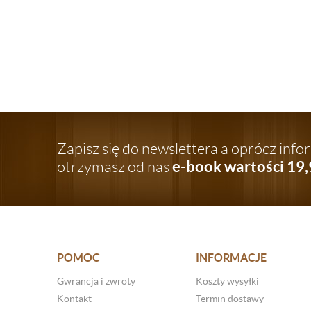
Zapisz się do newslettera a oprócz inf
e-book wartości 19,
otrzymasz od nas
POMOC
INFORMACJE
Gwrancja i zwroty
Koszty wysyłki
Kontakt
Termin dostawy