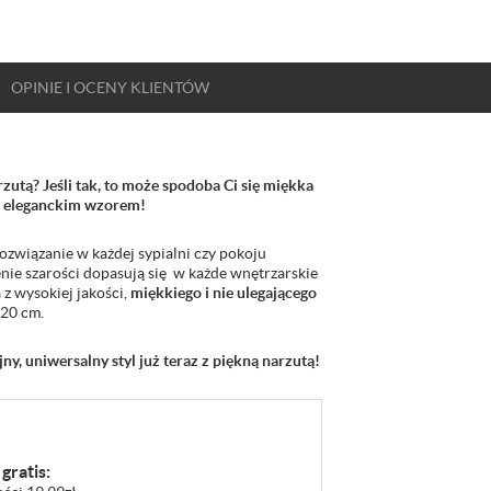
OPINIE
I OCENY
KLIENTÓW
zutą? Jeśli tak, to może spodoba Ci się miękka
w eleganckim wzorem!
ozwiązanie w każdej sypialni czy pokoju
enie szarości dopasują się w każde wnętrzarskie
z wysokiej jakości,
miękkiego i nie ulegającego
20 cm.
y, uniwersalny styl już teraz z piękną narzutą!
gratis: