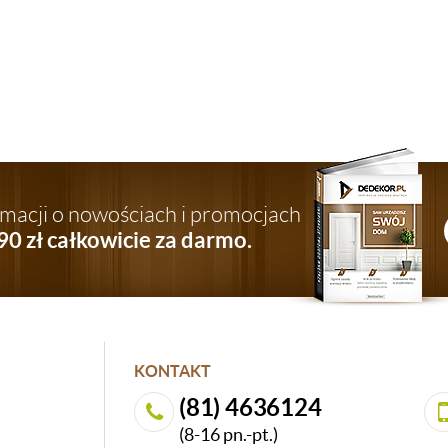
ormacji o nowościach i promocjach
90 zł całkowicie za darmo.
KONTAKT
(81) 4636124
(8-16 pn.-pt.)