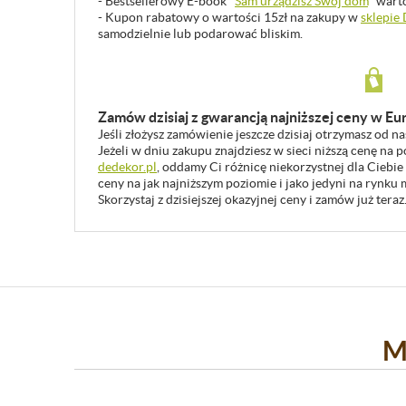
- Bestsellerowy E-book "
Sam urządzisz Swój dom
" wart
- Kupon rabatowy o wartości 15zł na zakupy w
sklepie
samodzielnie lub podarować bliskim.
Zamów dzisiaj z gwarancją najniższej ceny w Eu
Jeśli złożysz zamówienie jeszcze dzisiaj otrzymasz od n
Jeżeli w dniu zakupu znajdziesz w sieci niższą cenę na
dedekor.pl
, oddamy Ci różnicę niekorzystnej dla Ciebie
ceny na jak najniższym poziomie i jako jedyni na rynk
Skorzystaj z dzisiejszej okazyjnej ceny i zamów już teraz
M