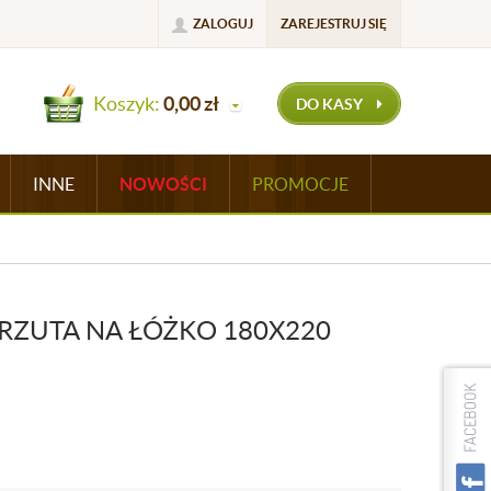
ZALOGUJ
ZAREJESTRUJ SIĘ
Koszyk:
0,00
zł
DO KASY
INNE
NOWOŚCI
PROMOCJE
ZUTA NA ŁÓŻKO 180X220