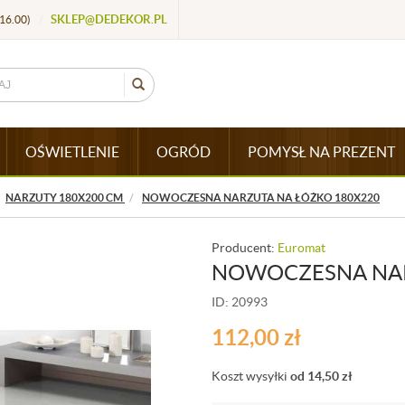
SKLEP@DEDEKOR.PL
16.00)
/
OŚWIETLENIE
OGRÓD
POMYSŁ NA PREZENT
NARZUTY 180X200 CM
NOWOCZESNA NARZUTA NA ŁÓŻKO 180X220
Producent:
Euromat
NOWOCZESNA NAR
ID: 20993
112,00
zł
Koszt wysyłki
od 14,50
zł