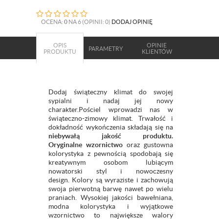
OCENA:
0
NA 6 (OPINII: 0)
DODAJ OPINIĘ
OPIS
OPINIE
PARAMETRY
PRODUKTU
KLIENTÓW
Dodaj świąteczny klimat do swojej
sypialni i nadaj jej nowy
charakter.Pościel
wprowadzi nas w
świąteczno-zimowy klimat. Trwałość i
dokładność wykończenia składają się na
niebywałą jakość produktu.
Oryginalne wzornictwo
oraz gustowna
kolorystyka z pewnością spodobają się
kreatywnym osobom lubiącym
nowatorski styl i nowoczesny
design. Kolory są wyraziste i zachowują
swoja pierwotną barwę nawet po wielu
praniach. Wysokiej jakości bawełniana,
modna kolorystyka i wyjątkowe
wzornictwo to największe walory