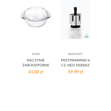
SIMAX
BERGHOFF
NACZYNIE
PRZYPRAWNIKI 6
TER
ŻAROODPORNE
CZ. NEO 3500063
320 
2.0 L SIMAX
41,00
zł
59,99
zł
2