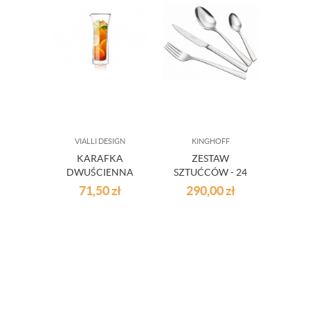
VIALLI DESIGN
KINGHOFF
KARAFKA
ZESTAW
NOW
DWUŚCIENNA
SZTUĆCÓW - 24
Ł
800 ML AMO
ELEMENTY
SALO
71,50
zł
290,00
zł
37
VIALLI DESIGN