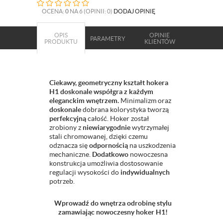
OCENA:
0
NA 6 (OPINII: 0)
DODAJ OPINIĘ
OPIS
OPINIE
PARAMETRY
PRODUKTU
KLIENTÓW
Ciekawy, geometryczny kształt hokera
H1 doskonale współgra z każdym
eleganckim wnętrzem.
Minimalizm oraz
doskonale
dobrana kolorystyka tworzą
perfekcyjną
całość. Hoker został
zrobiony z
niewiarygodnie
wytrzymałej
stali chromowanej, dzięki czemu
odznacza się
odpornością
na uszkodzenia
mechaniczne.
Dodatkowo
nowoczesna
konstrukcja umożliwia dostosowanie
regulacji wysokości do
indywidualnych
potrzeb.
Wprowadź do wnętrza odrobinę stylu
zamawiając nowoczesny hoker H1!