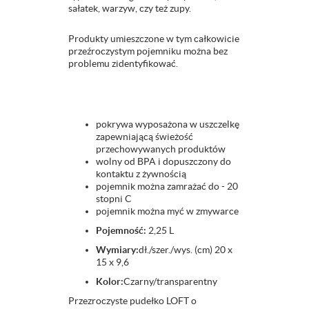
sałatek, warzyw, czy też zupy.
Produkty umieszczone w tym całkowicie
przeźroczystym pojemniku można bez
problemu zidentyfikować.
pokrywa wyposażona w uszczelkę
zapewniającą świeżość
przechowywanych produktów
wolny od BPA i dopuszczony do
kontaktu z żywnością
pojemnik można zamrażać do - 20
stopni C
pojemnik można myć w zmywarce
Pojemność:
2,25 L
Wymiary:
dł./szer./wys. (cm) 20 x
15 x 9,6
Kolor:
Czarny/transparentny
Przezroczyste pudełko LOFT o