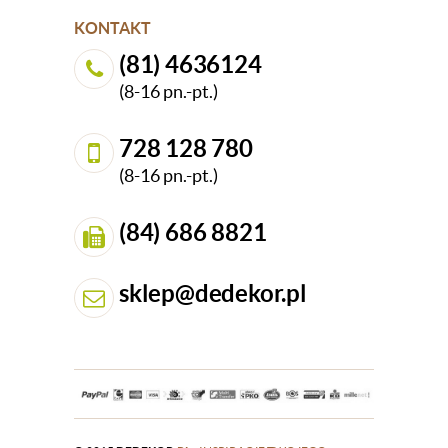
KONTAKT
(81) 4636124
(8-16 pn.-pt.)
728 128 780
(8-16 pn.-pt.)
(84) 686 8821
sklep@dedekor.pl