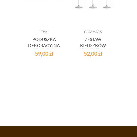
THK
GLASMARK
PODUSZKA
ZESTAW
CZAR
DEKORACYJNA
KIELISZKÓW
ŁAZ
CHIC CZARNA
MARGARITA 6 SZT
DARK
59,00
zł
52,00
zł
2