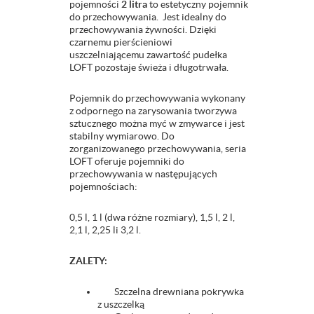
pojemności
2 litra
to estetyczny pojemnik
do przechowywania. Jest idealny do
przechowywania żywności. Dzięki
czarnemu pierścieniowi
uszczelniającemu zawartość pudełka
LOFT pozostaje świeża i długotrwała.
Pojemnik do przechowywania wykonany
z odpornego na zarysowania tworzywa
sztucznego można myć w zmywarce i jest
stabilny wymiarowo. Do
zorganizowanego przechowywania, seria
LOFT oferuje pojemniki do
przechowywania w następujących
pojemnościach:
0,5 l, 1 l (dwa różne rozmiary), 1,5 l, 2 l,
2,1 l, 2,25 li 3,2 l.
ZALETY:
Szczelna drewniana pokrywka
z uszczelką