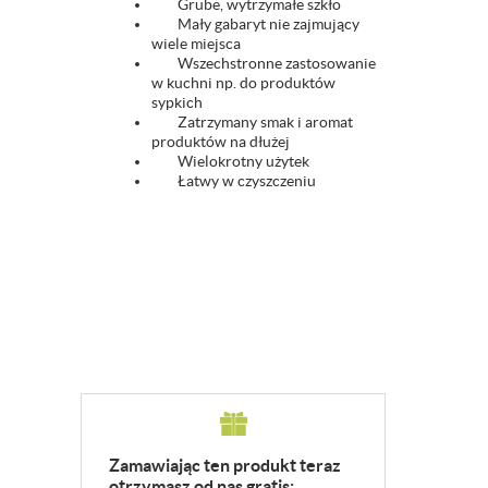
Grube, wytrzymałe szkło
Mały gabaryt nie zajmujący
wiele miejsca
Wszechstronne zastosowanie
w kuchni np. do produktów
sypkich
Zatrzymany smak i aromat
produktów na dłużej
Wielokrotny użytek
Łatwy w czyszczeniu
Zamawiając ten produkt teraz
otrzymasz od nas gratis: