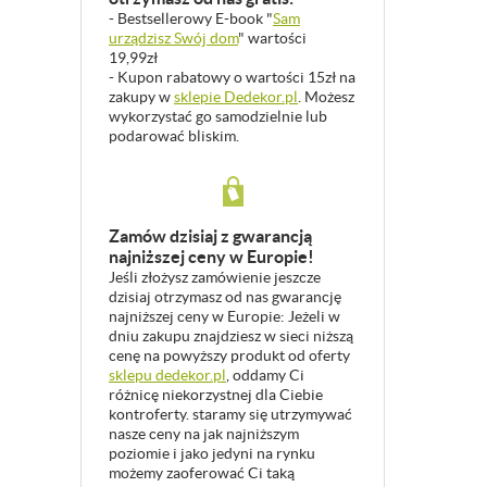
- Bestsellerowy E-book "
Sam
urządzisz Swój dom
" wartości
19,99zł
- Kupon rabatowy o wartości 15zł na
zakupy w
sklepie Dedekor.pl
. Możesz
wykorzystać go samodzielnie lub
podarować bliskim.
Zamów dzisiaj z gwarancją
najniższej ceny w Europie!
Jeśli złożysz zamówienie jeszcze
dzisiaj otrzymasz od nas gwarancję
najniższej ceny w Europie: Jeżeli w
dniu zakupu znajdziesz w sieci niższą
cenę na powyższy produkt od oferty
sklepu dedekor.pl
, oddamy Ci
różnicę niekorzystnej dla Ciebie
kontroferty. staramy się utrzymywać
nasze ceny na jak najniższym
poziomie i jako jedyni na rynku
możemy zaoferować Ci taką