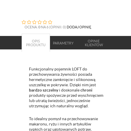
OCENA:
0
NA 6 (OPINII: 0)
DODAJ OPINIĘ
OPIS
OPINIE
PARAMETRY
PRODUKTU
KLIENTÓW
Funkcjonalny pojemnik LOFT do
przechowywania żywności posiada
hermetyczne zamknięcie i silikonową
uszczelkę w pokrywie. Dzięki nim jest
bardzo szczelny
i doskonale
chroni
produkty spożywcze przed wyschnięciem
lub utratą świeżości, jednocześnie
utrzymując ich naturalny wygląd.
To idealny pomysł na przechowywanie
makaronu, ryżu i innych artykułów
sypkich oraz ugotowanych potraw,