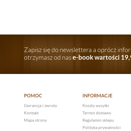
Zapisz się do newslettera a oprócz inf
e-book wartości 19,
otrzymasz od nas
POMOC
INFORMACJE
Gwrancja i zwroty
Koszty wysyłki
Kontakt
Termin dostawy
Mapa strony
Regulamin sklepu
Polityka prywatności