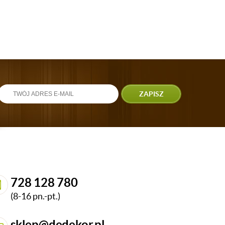
ZAPISZ
728 128 780
(8-16 pn.-pt.)
sklep@dedekor.pl