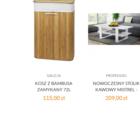
GALICJA
PROFEOS.EU
KOSZ Z BAMBUSA
NOWOCZESNY STOLIK
ZAMYKANY 72L
KAWOWY MISTREL -
BIAŁY
115,00
zł
209,00
zł