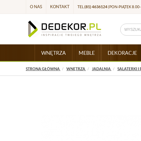
O NAS
KONTAKT
TEL
(81) 4636124
(PON-PIĄTEK 8.00-
WNĘTRZA
MEBLE
DEKORACJE
STRONA GŁÓWNA
WNĘTRZA
JADALNIA
SALATERKI I