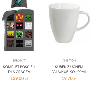
EUROMAT
AMBITION
KOMPLET POŚCIELI
KUBEK Z UCHEM
KOC DL
DLA GRACZA
FALA/KUBIKO 400ML
MINECRAFT
PORCELANA
139,00
zł
19,70
zł