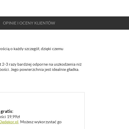
OPINIE
I OCENY
KLIENTÓW
ścią o każdy szczegół, dzięki czemu
t 2-3 razy bardziej odporne na uszkodzenia niż
ści. Jego powierzchnia jest idealnie gładka.
gratis:
ości 19,99zł
 Dedekor.pl
. Możesz wykorzystać go