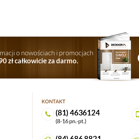
ormacji o nowościach i promocjach
90 zł całkowicie za darmo.
KONTAKT
(81) 4636124
(8-16 pn.-pt.)
(84) 686 8821