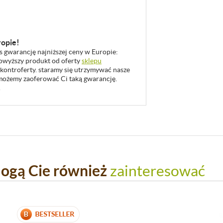
ropie!
as gwarancję najniższej ceny w Europie:
 powyższy produkt od oferty
sklepu
 kontroferty. staramy się utrzymywać nasze
u możemy zaoferować Ci taką gwarancję.
.
ogą Cie również
zainteresować