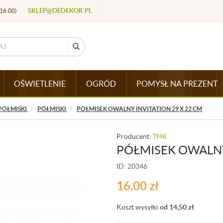
SKLEP@DEDEKOR.PL
16.00)
/
OŚWIETLENIE
OGRÓD
POMYSŁ NA PREZENT
 PÓŁMISKI
PÓŁMISKI
PÓŁMISEK OWALNY INVITATION 29 X 22 CM
Producent:
THK
PÓŁMISEK OWALNY 
ID: 20346
16,00
zł
Koszt wysyłki
od 14,50
zł