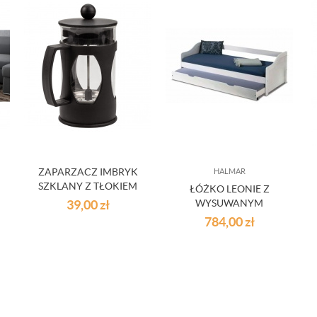
ZAPARZACZ IMBRYK
HALMAR
SZKLANY Z TŁOKIEM
ŁÓŻKO LEONIE Z
DO ZAPARZANIA KAWY
39,00
zł
WYSUWANYM
HERBATY ZIÓŁ 0,6 L
MATERACEM
784,00
zł