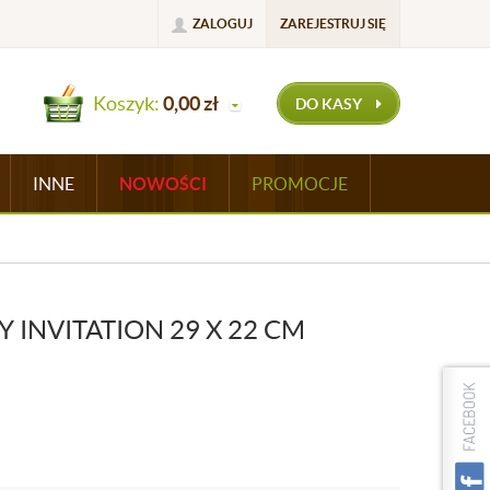
ZALOGUJ
ZAREJESTRUJ SIĘ
Koszyk:
0,00
zł
DO KASY
INNE
NOWOŚCI
PROMOCJE
INVITATION 29 X 22 CM