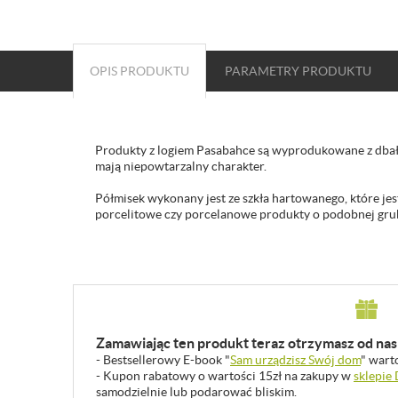
OPIS PRODUKTU
PARAMETRY
PRODUKTU
Produkty z logiem Pasabahce są wyprodukowane z dbało
mają niepowtarzalny charakter.
Półmisek wykonany jest ze szkła hartowanego, które jes
porcelitowe czy porcelanowe produkty o podobnej grubo
Zamawiając ten produkt teraz otrzymasz od nas 
- Bestsellerowy E-book "
Sam urządzisz Swój dom
" wart
- Kupon rabatowy o wartości 15zł na zakupy w
sklepie
samodzielnie lub podarować bliskim.