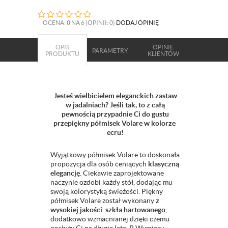
OCENA:
0
NA 6 (OPINII: 0)
DODAJ OPINIĘ
OPIS
OPINIE
PARAMETRY
PRODUKTU
KLIENTÓW
Jesteś wielbicielem eleganckich zastaw
w jadalniach? Jeśli tak, to z całą
pewnością przypadnie Ci do gustu
przepiękny półmisek Volare w kolorze
ecru!
Wyjątkowy półmisek Volare to doskonała
propozycja dla osób ceniących
klasyczną
elegancję
. Ciekawie zaprojektowane
naczynie ozdobi każdy stół, dodając mu
swoją kolorystyką świeżości. Piękny
półmisek Volare został wykonany
z
wysokiej jakości szkła hartowanego
,
dodatkowo wzmacnianej dzięki czemu