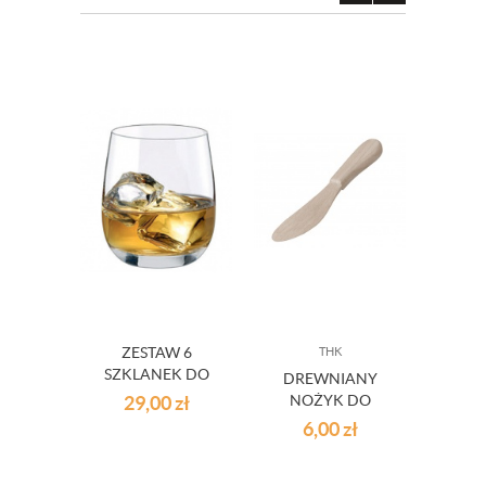
ZESTAW 6
THK
SZKLANEK DO
DREWNIANY
SUS
WHISKY RONA
29,00
zł
NOŻYK DO
N
250 ML OUTLET
MASŁA
C
6,00
zł
8