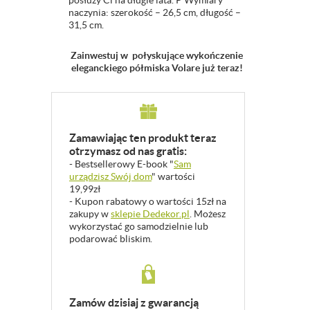
posłuży Ci na długie lata. P Wymiary
naczynia: szerokość – 26,5 cm, długość –
31,5 cm.
Zainwestuj w połyskujące wykończenie
eleganckiego półmiska Volare już teraz!
Zamawiając ten produkt teraz
otrzymasz od nas gratis:
- Bestsellerowy E-book "
Sam
urządzisz Swój dom
" wartości
19,99zł
- Kupon rabatowy o wartości 15zł na
zakupy w
sklepie Dedekor.pl
. Możesz
wykorzystać go samodzielnie lub
podarować bliskim.
Zamów dzisiaj z gwarancją