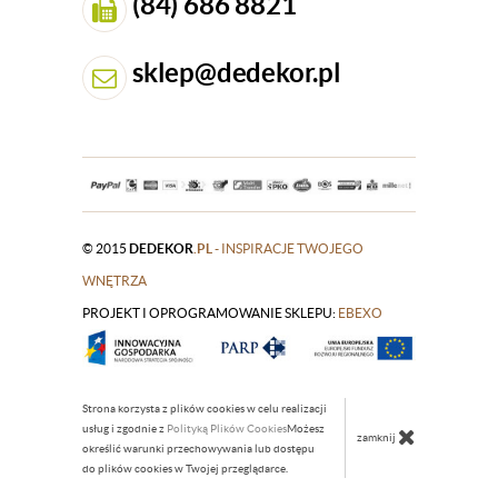
(84) 686 8821
sklep@dedekor.pl
© 2015
DEDEKOR
.PL
- INSPIRACJE TWOJEGO
WNĘTRZA
PROJEKT I OPROGRAMOWANIE SKLEPU:
|
EBEXO
Strona korzysta z plików cookies w celu realizacji
usług i zgodnie z
Polityką Plików Cookies
Możesz
zamknij
określić warunki przechowywania lub dostępu
do plików cookies w Twojej przeglądarce.