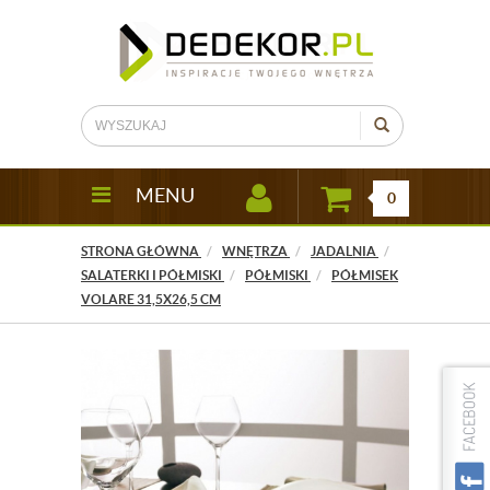
MENU
0
STRONA GŁÓWNA
WNĘTRZA
JADALNIA
SALATERKI I PÓŁMISKI
PÓŁMISKI
PÓŁMISEK
VOLARE 31,5X26,5 CM