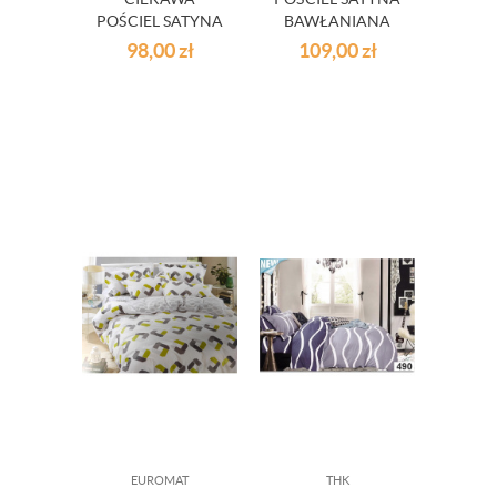
POŚCIEL SATYNA
BAWŁANIANA
BAWEŁNIANA
200 X 200 CM
98,00
zł
109,00
zł
WZORY
EUROMAT
THK