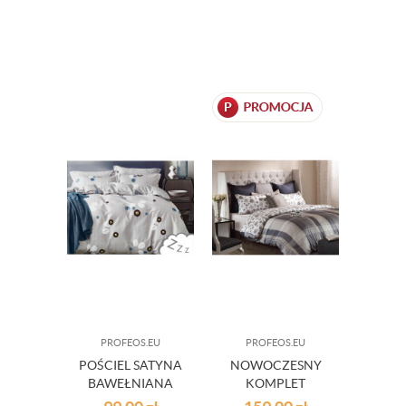
MINECRAFT
PROFEOS.EU
PROFEOS.EU
POŚCIEL SATYNA
NOWOCZESNY
BAWEŁNIANA
KOMPLET
160X200 CM
POŚCIELI SATIN