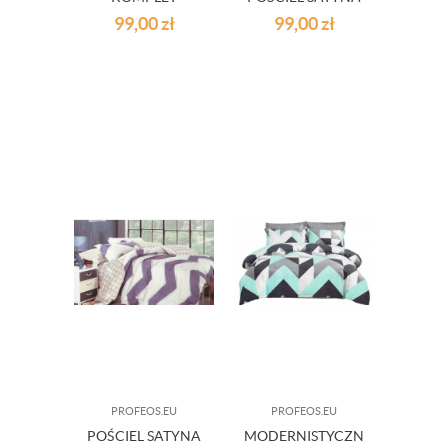
POŚCIELI
BAWEŁNIANA
99,00
zł
99,00
zł
TRÓJKĄTY
160 X 200 CM
160/200 CM
PROFEOS.EU
PROFEOS.EU
POŚCIEL SATYNA
MODERNISTYCZNA