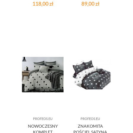
- 140 X 200 CM
POŚCIELI 160/200
118,00
zł
89,00
zł
CM
PROFEOS.EU
PROFEOS.EU
NOWOCZESNY
ZNAKOMITA
KOMPLET
POŚCIEL SATYNA