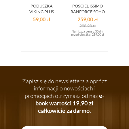
PODUSZKA
POŚCIEL ISSIMO
VIKING PLUS
RANFORCE SOHO
ECRU WYM.
220X200
59,00
zł
259,00
zł
70X80 CM
298,98
zł
Najniższa cena z 30 dni
przed obniżką:
259,00 zł
Zapisz się do newslettera a oprócz
informacji o nowościach i
e-
promocjach otrzymasz od nas
book wartości 19,90 zł
całkowicie za darmo.