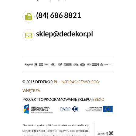
(84) 686 8821
sklep@dedekor.pl
© 2015
DEDEKOR
.PL
- INSPIRACJE TWOJEGO
WNĘTRZA
PROJEKT I OPROGRAMOWANIE SKLEPU:
|
EBEXO
Strona korzysta z plików cookies w celu realizacji
usług i zgodnie z
Polityką Plików Cookies
Możesz
zamknij