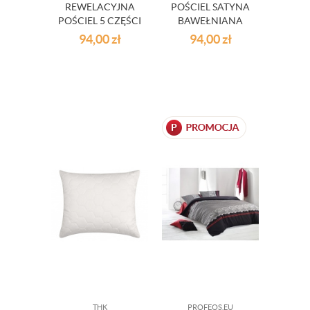
REWELACYJNA
POŚCIEL SATYNA
POŚCIEL 5 CZĘŚCI
BAWEŁNIANA
GEO - 160 X 200
160 X 200 CM
94,00
zł
94,00
zł
CM
THK
PROFEOS.EU