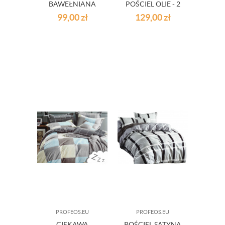
BAWEŁNIANA
POŚCIEL OLIE - 2
160 X 200 CM
ROZMIARY
99,00
zł
129,00
zł
PROFEOS.EU
PROFEOS.EU
CIEKAWA
POŚCIEL SATYNA