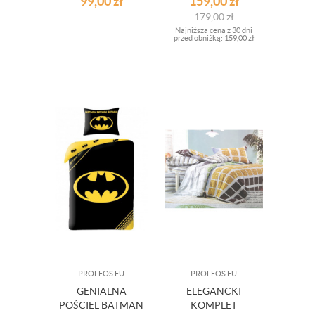
99,00
zł
159,00
zł
30
179,00
zł
Najniższa cena z 30 dni
przed obniżką:
159,00 zł
PROFEOS.EU
PROFEOS.EU
GENIALNA
ELEGANCKI
POŚCIEL BATMAN
KOMPLET