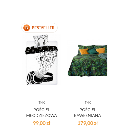
THK
THK
POŚCIEL
POŚCIEL
MŁODZIEŻOWA
BAWEŁNIANA
MUSIC
PALMS
99,00
zł
179,00
zł