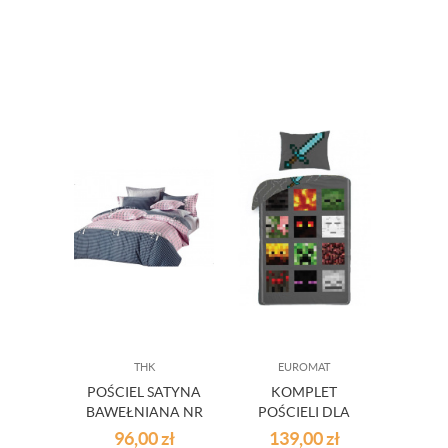
THK
EUROMAT
POŚCIEL SATYNA
KOMPLET
BAWEŁNIANA NR
POŚCIELI DLA
A1007
GRACZA
96,00
zł
139,00
zł