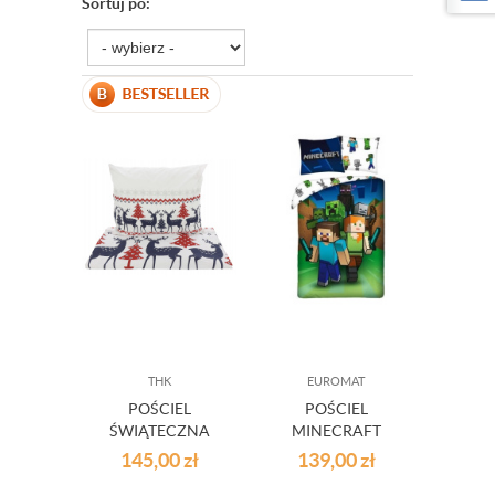
Sortuj po:
THK
EUROMAT
POŚCIEL
POŚCIEL
ŚWIĄTECZNA
MINECRAFT
RENIFERY
ZIELONA 140/200
145,00
zł
139,00
zł
CM