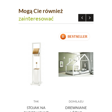
Mogą Cie również
zainteresować
THK
DOMILA.EU
DO
STOJAK NA
DREWNIANE
SZ