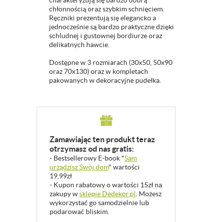
charakteryzują się bardzo dobrą
chłonnością oraz szybkim schnięciem.
Ręczniki prezentują się elegancko a
jednocześnie są bardzo praktyczne dzięki
schludnej i gustownej bordiurze oraz
delikatnych hawcie.
Dostępne w 3 rozmiarach (30x50, 50x90
oraz 70x130) oraz w kompletach
pakowanych w dekoracyjne pudełka.
Zamawiając ten produkt teraz
otrzymasz od nas gratis:
- Bestsellerowy E-book "
Sam
urządzisz Swój dom
" wartości
19,99zł
- Kupon rabatowy o wartości 15zł na
zakupy w
sklepie Dedekor.pl
. Możesz
wykorzystać go samodzielnie lub
podarować bliskim.