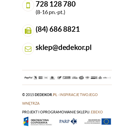
728 128 780
(8-16 pn.-pt.)
(84) 686 8821
sklep@dedekor.pl
© 2015
DEDEKOR
.PL
- INSPIRACJE TWOJEGO
WNĘTRZA
PROJEKT I OPROGRAMOWANIE SKLEPU:
|
EBEXO