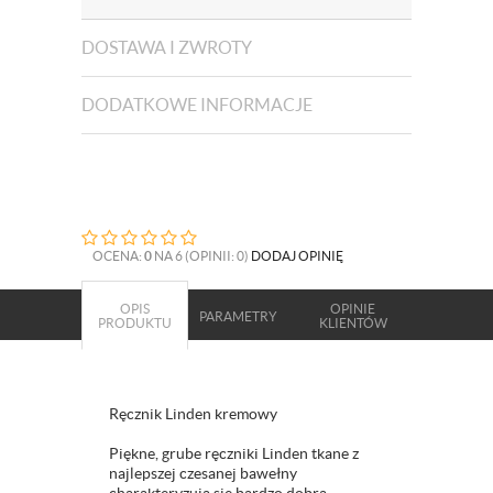
DOSTAWA I ZWROTY
DODATKOWE INFORMACJE
OCENA:
0
NA 6 (OPINII: 0)
DODAJ OPINIĘ
OPIS
OPINIE
PARAMETRY
PRODUKTU
KLIENTÓW
Ręcznik Linden kremowy
Piękne, grube ręczniki Linden tkane z
najlepszej czesanej bawełny