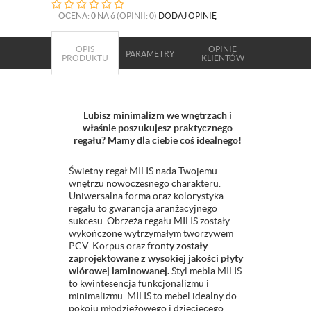
OCENA:
0
NA 6 (OPINII: 0)
DODAJ OPINIĘ
OPIS
OPINIE
PARAMETRY
PRODUKTU
KLIENTÓW
Lubisz minimalizm we wnętrzach i
właśnie poszukujesz praktycznego
regału? Mamy dla ciebie coś idealnego!
Świetny regał MILIS nada Twojemu
wnętrzu nowoczesnego charakteru.
Uniwersalna forma oraz kolorystyka
regału to gwarancja aranżacyjnego
sukcesu. Obrzeża regału MILIS zostały
wykończone wytrzymałym tworzywem
PCV. Korpus oraz front
y zostały
zaprojektowane z wysokiej jakości płyty
wiórowej laminowanej.
Styl mebla MILIS
to kwintesencja funkcjonalizmu i
minimalizmu. MILIS to mebel idealny do
pokoju młodzieżowego i dziecięcego,