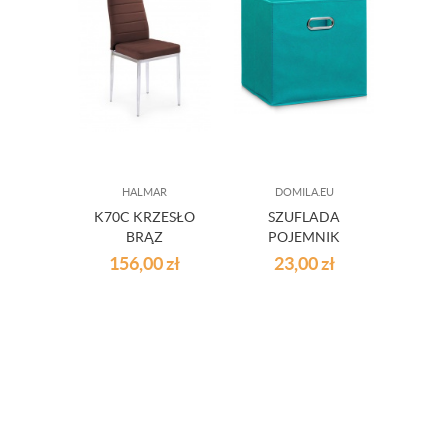
HALMAR
DOMILA.EU
PR
K70C KRZESŁO
SZUFLADA
SZAF
BRĄZ
POJEMNIK
MA
WINNY - NOWE
AN
156,00
zł
23,00
zł
16
KOLORY
A