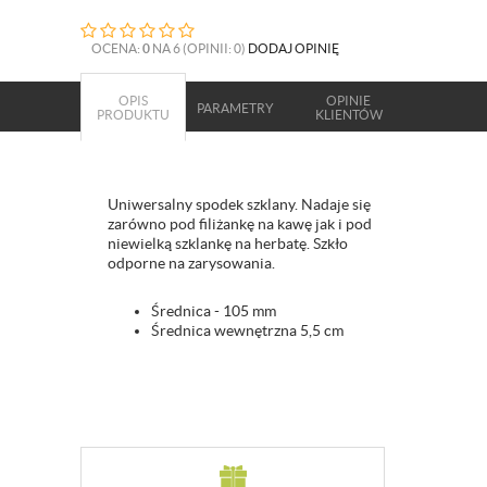
OCENA:
0
NA 6 (OPINII: 0)
DODAJ OPINIĘ
OPIS
OPINIE
PARAMETRY
PRODUKTU
KLIENTÓW
Uniwersalny spodek szklany. Nadaje się
zarówno pod filiżankę na kawę jak i pod
niewielką szklankę na herbatę. Szkło
odporne na zarysowania.
Średnica - 105 mm
Średnica wewnętrzna 5,5 cm