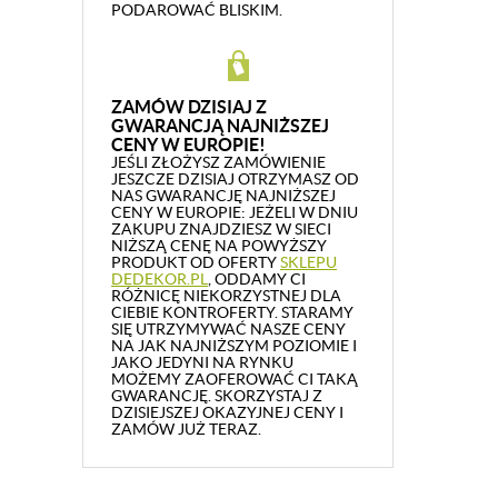
PODAROWAĆ BLISKIM.
ZAMÓW DZISIAJ Z
GWARANCJĄ NAJNIŻSZEJ
CENY W EUROPIE!
JEŚLI ZŁOŻYSZ ZAMÓWIENIE
JESZCZE DZISIAJ OTRZYMASZ OD
NAS GWARANCJĘ NAJNIŻSZEJ
CENY W EUROPIE: JEŻELI W DNIU
ZAKUPU ZNAJDZIESZ W SIECI
NIŻSZĄ CENĘ NA POWYŻSZY
PRODUKT OD OFERTY
SKLEPU
DEDEKOR.PL
, ODDAMY CI
RÓŻNICĘ NIEKORZYSTNEJ DLA
CIEBIE KONTROFERTY. STARAMY
SIĘ UTRZYMYWAĆ NASZE CENY
NA JAK NAJNIŻSZYM POZIOMIE I
JAKO JEDYNI NA RYNKU
MOŻEMY ZAOFEROWAĆ CI TAKĄ
GWARANCJĘ. SKORZYSTAJ Z
DZISIEJSZEJ OKAZYJNEJ CENY I
ZAMÓW JUŻ TERAZ.