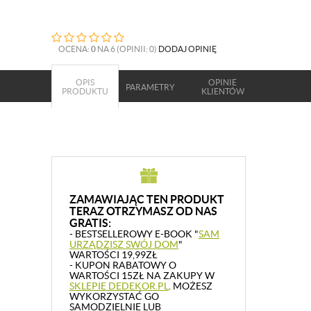
OCENA:
0
NA 6 (OPINII: 0)
DODAJ OPINIĘ
OPIS
OPINIE
PARAMETRY
PRODUKTU
KLIENTÓW
ZAMAWIAJĄC TEN PRODUKT
TERAZ OTRZYMASZ OD NAS
GRATIS:
- BESTSELLEROWY E-BOOK "
SAM
URZĄDZISZ SWÓJ DOM
"
WARTOŚCI 19,99ZŁ
- KUPON RABATOWY O
WARTOŚCI 15ZŁ NA ZAKUPY W
SKLEPIE DEDEKOR.PL
. MOŻESZ
WYKORZYSTAĆ GO
SAMODZIELNIE LUB