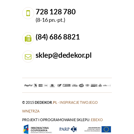
728 128 780
(8-16 pn.-pt.)
(84) 686 8821
sklep@dedekor.pl
© 2015
DEDEKOR
.PL
- INSPIRACJE TWOJEGO
WNĘTRZA
PROJEKT I OPROGRAMOWANIE SKLEPU:
|
EBEXO