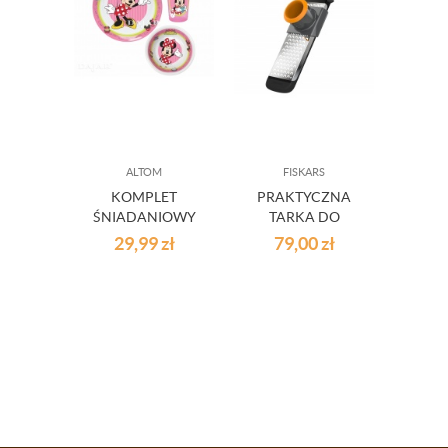
ALTOM
FISKARS
KOMPLET
PRAKTYCZNA
ŚNIADANIOWY
TARKA DO
ŁAZI
ZE SZKLANKĄ
WARZYW
BIEL
29,99
zł
79,00
zł
17
MINNIE CAFE
FISKARS - DUŻE
DISNEY
OCZKA