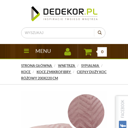
MENU
0
STRONA GŁÓWNA
WNĘTRZA
SYPIALNIA
KOCE
KOCE Z MIKROFIBRY
CIEPŁY DUŻY KOC
RÓŻOWY 200X220 CM