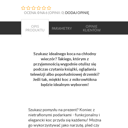
OCENA:
0
NA 6 (OPINII: 0)
DODAJ OPINIĘ
OPIS
OPINIE
PARAMETRY
PRODUKTU
KLIENTÓW
Szukasz idealnego koca na chłodny
wieczór? Takiego, którym z
przyjemnością wygodnie otulisz się
podczas czytania książki, oglądania
telewizji albo popołudniowej drzemki?
Jeśli tak, miękki koc z mikrowłókna
będzie idealnym wyborem!
Szukasz pomysłu na prezent? Koniec z
nietrafionymi podarkami - funkcjonalny i
elegancki koc przyda się każdemu! Można
go wykorzystywać jako narzutę, pled czy