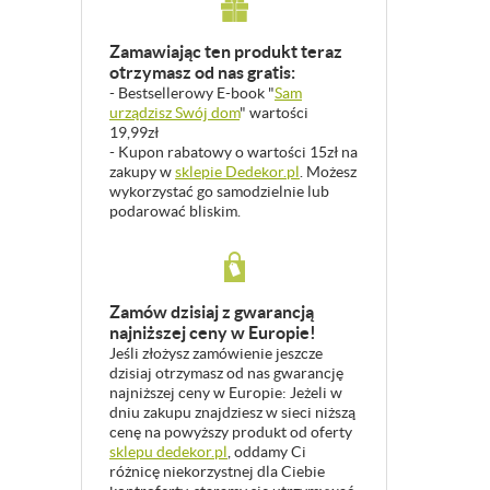
Zamawiając ten produkt teraz
otrzymasz od nas gratis:
- Bestsellerowy E-book "
Sam
urządzisz Swój dom
" wartości
19,99zł
- Kupon rabatowy o wartości 15zł na
zakupy w
sklepie Dedekor.pl
. Możesz
wykorzystać go samodzielnie lub
podarować bliskim.
Zamów dzisiaj z gwarancją
najniższej ceny w Europie!
Jeśli złożysz zamówienie jeszcze
dzisiaj otrzymasz od nas gwarancję
najniższej ceny w Europie: Jeżeli w
dniu zakupu znajdziesz w sieci niższą
cenę na powyższy produkt od oferty
sklepu dedekor.pl
, oddamy Ci
różnicę niekorzystnej dla Ciebie