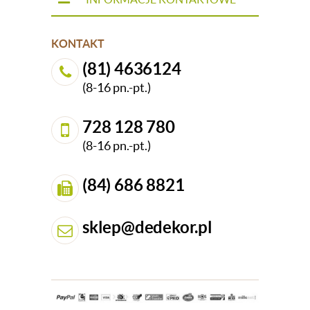
KONTAKT
(81) 4636124
(8-16 pn.-pt.)
728 128 780
(8-16 pn.-pt.)
(84) 686 8821
sklep@dedekor.pl