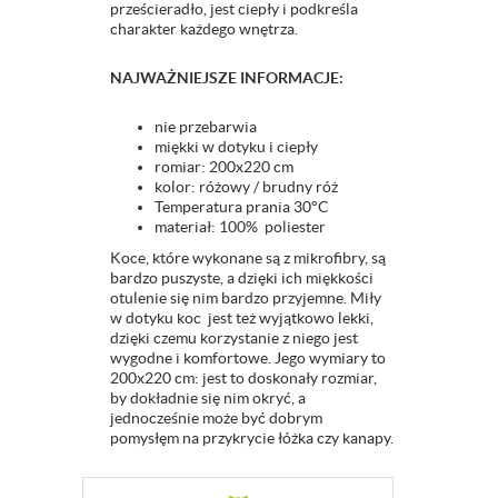
prześcieradło, jest ciepły i podkreśla
charakter każdego wnętrza.
NAJWAŻNIEJSZE INFORMACJE:
nie przebarwia
miękki w dotyku i ciepły
romiar: 200x220 cm
kolor: różowy / brudny róż
Temperatura prania 30°C
materiał: 100% poliester
Koce, które wykonane są z mikrofibry, są
bardzo puszyste, a dzięki ich miękkości
otulenie się nim bardzo przyjemne. Miły
w dotyku koc jest też wyjątkowo lekki,
dzięki czemu korzystanie z niego jest
wygodne i komfortowe. Jego wymiary to
200x220 cm: jest to doskonały rozmiar,
by dokładnie się nim okryć, a
jednocześnie może być dobrym
pomysłęm na przykrycie łóżka czy kanapy.