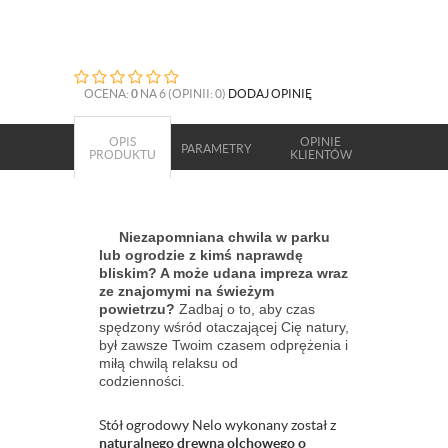
OCENA:
0
NA 6 (OPINII: 0)
DODAJ OPINIĘ
OPIS
OPINIE
PARAMETRY
PRODUKTU
KLIENTÓW
Niezapomniana chwila w parku
lub ogrodzie z kimś naprawdę
bliskim? A może udana impreza wraz
ze znajomymi na świeżym
powietrzu?
Zadbaj o to, aby czas
spędzony wśród otaczającej Cię natury,
był zawsze Twoim czasem odprężenia i
miłą chwilą relaksu od
codzienności.
Stół ogrodowy Nelo wykonany został z
naturalnego drewna olchowego o