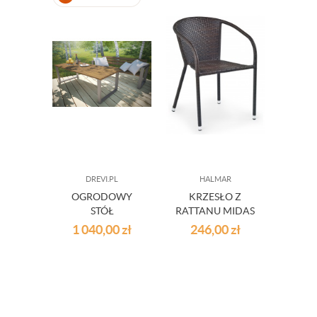
DREVI.PL
HALMAR
OGRODOWY
KRZESŁO Z
POD
STÓŁ
RATTANU MIDAS
BO
DREWNIANY 150
G
1 040,00
zł
246,00
zł
9
CM