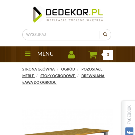
MENU
0
STRONA GŁÓWNA
OGRÓD
POZOSTAŁE
MEBLE
STOŁY OGRODOWE
DREWNIANA
ŁAWA DO OGRODU