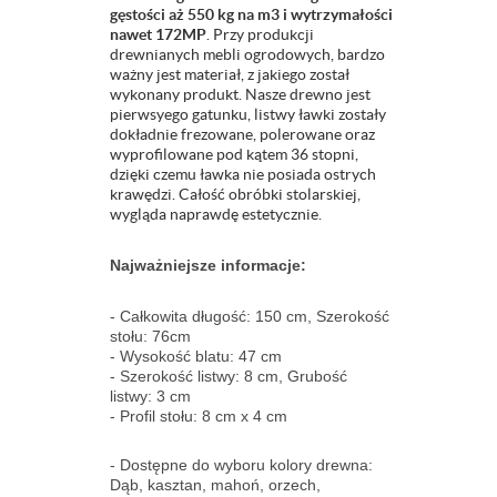
gęstości aż 550 kg na m3 i wytrzymałości
nawet 172MP
. Przy produkcji
drewnianych mebli ogrodowych, bardzo
ważny jest materiał, z jakiego został
wykonany produkt. Nasze drewno jest
pierwsyego gatunku, listwy ławki zostały
dokładnie frezowane, polerowane oraz
wyprofilowane pod kątem 36 stopni,
dzięki czemu ławka nie posiada ostrych
krawędzi. Całość obróbki stolarskiej,
wygląda naprawdę estetycznie.
Najważniejsze informacje:
- Całkowita długość: 150 cm, Szerokość
stołu: 76cm
- Wysokość blatu: 47 cm
- Szerokość listwy: 8 cm, Grubość
listwy: 3 cm
- Profil stołu: 8 cm x 4 cm
- Dostępne do wyboru kolory drewna:
Dąb, kasztan, mahoń, orzech,