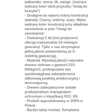
palisander, sosna, tik, wenge. (zaznacz
wybrany kolor obok przycisku "dodaj do
koszyka")
- Dostępne do wyboru kolory konstrukcji
stalowej: Czarny, srebrny, szary. Wpisz
wybrany kolor konstrukcji przy składniau
zamówienia w polu "Uwagi do
zamówienia".
- Gwarancja 5 lat (inni producenci
oferują maksymalnie 24 miesiące
gwarancji. Tylko u nas otrzymujesz
pełną jakość potwierdzoną aż 5-
cioletnią gwarancją).
- Materiał: Wysokiej jakości naturalne
drewno olchowe o gęstości 510-
600kg/m3, profesjonalna stal
wysokowęglowa zabezpieczona
silikonową powłoką antykorozyjną i
termoodporną.
- Drewno zabezpieczone zostało
profesjonalnym impregnatem
ochronnym o klasyfikacji R10, XN.
- Produkt wyprodukowany w 100% w
Polsce.
- Bardzo łatwy montaż. Kompletna