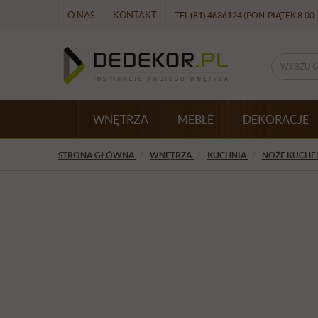
O NAS
KONTAKT
TEL
(81) 4636124
(PON-PIĄTEK 8.00-
WNĘTRZA
MEBLE
DEKORACJE
STRONA GŁÓWNA
WNĘTRZA
KUCHNIA
NOŻE KUCHE