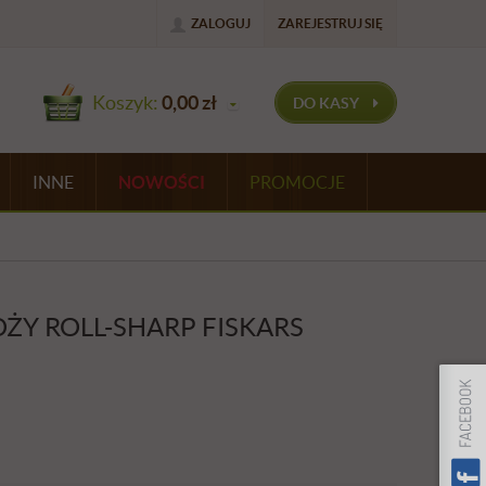
ZALOGUJ
ZAREJESTRUJ SIĘ
Koszyk:
0,00
zł
DO KASY
INNE
NOWOŚCI
PROMOCJE
ŻY ROLL-SHARP FISKARS