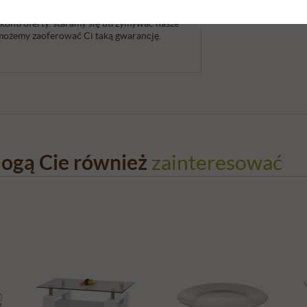
 powyższy produkt od oferty
sklepu
 kontroferty. staramy się utrzymywać nasze
u możemy zaoferować Ci taką gwarancję.
.
ogą Cie również
zainteresować