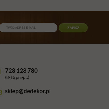
ZAPISZ
728 128 780
(8-16 pn.-pt.)
sklep@dedekor.pl