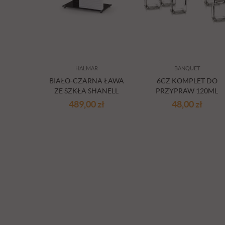
HALMAR
BANQUET
BIAŁO-CZARNA ŁAWA
6CZ KOMPLET DO
ZE SZKŁA SHANELL
PRZYPRAW 120ML
AROMII
489,00
zł
48,00
zł