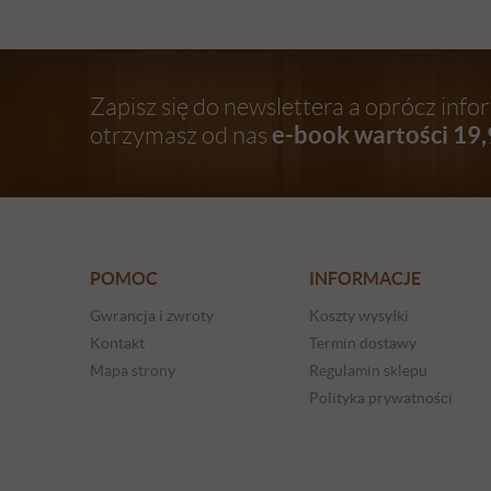
Zapisz się do newslettera a oprócz inf
e-book wartości 19,
otrzymasz od nas
POMOC
INFORMACJE
Gwrancja i zwroty
Koszty wysyłki
Kontakt
Termin dostawy
Mapa strony
Regulamin sklepu
Polityka prywatności