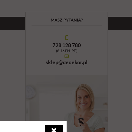
MASZ PYTANIA?
728 128 780
(8-16 PN.-PT.)
sklep@dedekor.pl