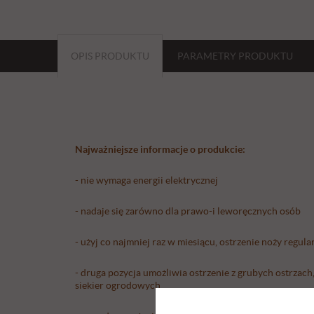
OPIS PRODUKTU
PARAMETRY
PRODUKTU
Najważniejsze informacje o produkcie:
- nie wymaga energii elektrycznej
- nadaje się zarówno dla prawo-i leworęcznych osób
- użyj co najmniej raz w miesiącu, ostrzenie noży regula
- druga pozycja umożliwia ostrzenie z grubych ostrzac
siekier ogrodowych