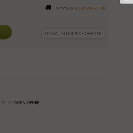
WYSYŁKA
DOSTAWA 3-7 DNI
DODAJ DO PRZECHOWALNI
PINII: 0)
DODAJ OPINIĘ