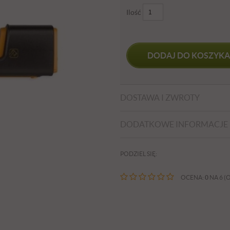
Ilość
DODAJ DO KOSZYKA
DOSTAWA I ZWROTY
DODATKOWE INFORMACJE
PODZIEL SIĘ:
OCENA:
0
NA 6 (O