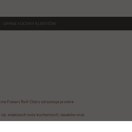
OPINIE
I OCENY
KLIENTÓW
rnie Fiskars Roll-Ostry utrzymuje je ostre
h, np. większych noży kuchennych, tasaków oraz