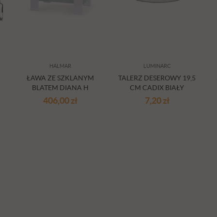
HALMAR
LUMINARC
ŁAWA ZE SZKLANYM
TALERZ DESEROWY 19,5
BLATEM DIANA H
CM CADIX BIAŁY
BIAŁA
406,00
zł
7,20
zł