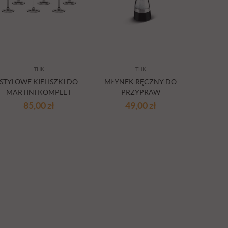
THK
THK
STYLOWE KIELISZKI DO
MŁYNEK RĘCZNY DO
KRZES
MARTINI KOMPLET
PRZYPRAW
K
6SZT.
85,00
zł
49,00
zł