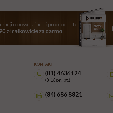
ormacji o nowościach i promocjach
90 zł całkowicie za darmo.
KONTAKT
(81) 4636124
(8-16 pn.-pt.)
(84) 686 8821