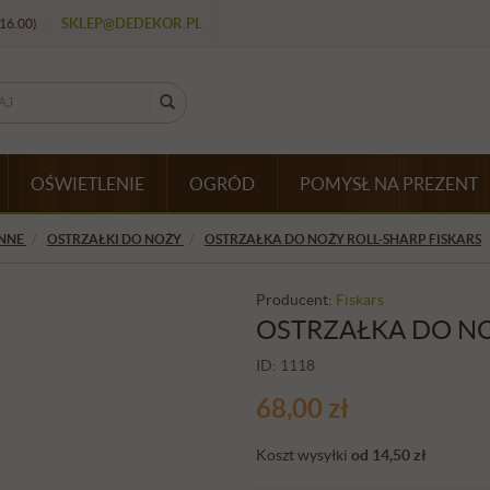
SKLEP@DEDEKOR.PL
16.00)
/
OŚWIETLENIE
OGRÓD
POMYSŁ NA PREZENT
NNE
OSTRZAŁKI DO NOŻY
OSTRZAŁKA DO NOŻY ROLL-SHARP FISKARS
Producent:
Fiskars
OSTRZAŁKA DO NO
ID: 1118
68,00
zł
Koszt wysyłki
od 14,50
zł