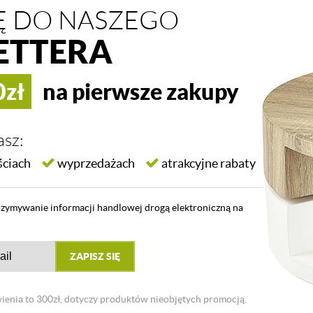
IĘ DO NASZEGO
ETTERA
0zł
na pierwsze zakupy
sz:
ściach
wyprzedażach
atrakcyjne rabaty
gratis:
zymywanie informacji handlowej drogą elektroniczną na
ości 19,99zł
 Dedekor.pl
. Możesz wykorzystać go
ZAPISZ SIĘ
ropie!
enia to 300zł, dotyczy produktów nieobjętych promocją.
as gwarancję najniższej ceny w Europie: