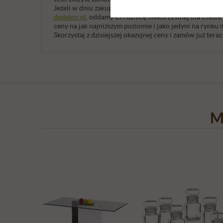
Jeżeli w dniu zakupu znajdziesz w sieci niższą cenę na
dedekor.pl
, oddamy Ci różnicę niekorzystnej dla Ciebie
ceny na jak najniższym poziomie i jako jedyni na rynk
Skorzystaj z dzisiejszej okazyjnej ceny i zamów już teraz
M