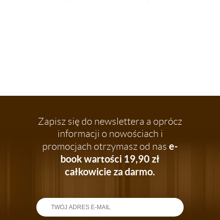
RACER
Zapisz się do newslettera a oprócz
informacji o nowościach i
e-
promocjach otrzymasz od nas
book wartości 19,90 zł
całkowicie za darmo.