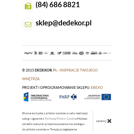
(84) 686 8821
sklep@dedekor.pl
© 2015
DEDEKOR
.PL
- INSPIRACJE TWOJEGO
WNĘTRZA
PROJEKT I OPROGRAMOWANIE SKLEPU:
|
EBEXO
Strona korzysta z plików cookies w celu realizacji
usług i zgodnie z
Polityką Plików Cookies
Możesz
zamknij
określić warunki przechowywania lub dostępu
do plików cookies w Twojej przeglądarce.