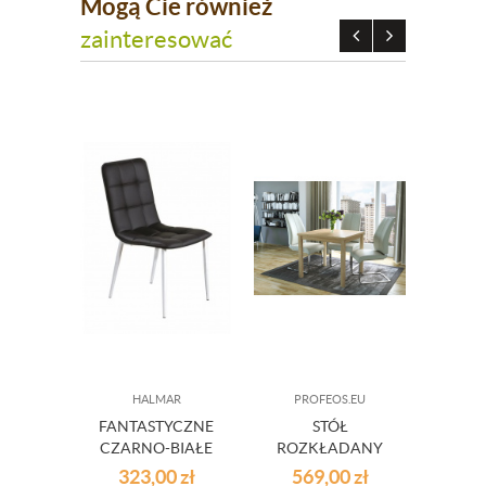
Mogą Cie również
zainteresować
HALMAR
PROFEOS.EU
FANTASTYCZNE
STÓŁ
POR
CZARNO-BIAŁE
ROZKŁADANY
PIEP
KRZESŁO K191
DĄB SONOMA
KU
323,00
zł
569,00
zł
6