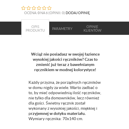
OCENA:
0
NA 6 (OPINII: 0)
DODAJ OPINIĘ
OPIS
OPINIE
PARAMETRY
PRODUKTU
KLIENTÓW
Wciąż nie posiadasz w swojej łazience
wysokiej jakości ręczników? Czas to
zmienić już teraz z bawełnianym
ręcznikiem w modnej kolorystyce!
Każdy przyzna, że porządnych ręczników
w domu nigdy za wiele. Warto zadbać o
to, by mieć odpowiednią ilość ręczników,
nie tylko dla domowników, lecz również
dla gości. Świetny ręcznik został
wykonany z wysokiej jakości, miękkiej i
p
rzyjemnej w dotyku materiału.
Wymiary ręcznika: 70x140 cm.