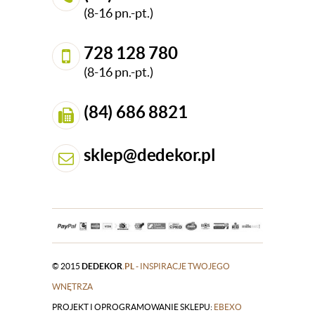
(8-16 pn.-pt.)
728 128 780
(8-16 pn.-pt.)
(84) 686 8821
sklep@dedekor.pl
© 2015
DEDEKOR
.PL
- INSPIRACJE TWOJEGO
WNĘTRZA
PROJEKT I OPROGRAMOWANIE SKLEPU:
|
EBEXO