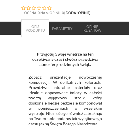
OCENA:
0
NA 6 (OPINII: 0)
DODAJ OPINIĘ
OPIS
OPINIE
PARAMETRY
PRODUKTU
KLIENTÓW
Przygotuj Swoje wnętrze na ten
oczekiwany czas i stwórz prawdziwą
atmosferę rodzinnych świąt..
Zobacz prezentację nowoczesnej
kompozycji. W delikatnych kolorach.
Prawdziwe naturalne materiały oraz
idealnie dopasowane kolory w całości
tworzą wyjątkowy stroik, który
doskonale będzie będzie się komponował
w pomieszczeniach o wszelakim
wystroju. Nie może go również zabraknąć
na Twoim stole podczas tak wyjątkowego
czasu jak są Święta Bożego Narodzenia.