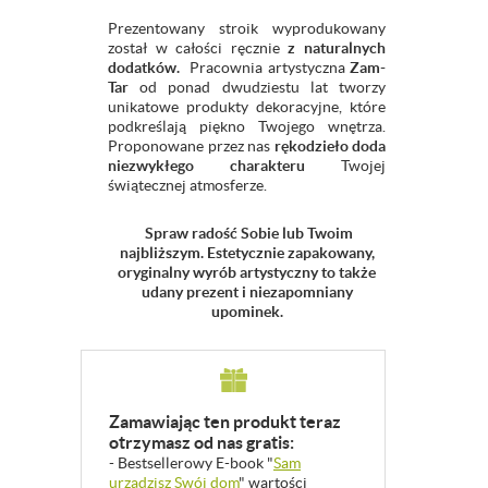
Prezentowany stroik wyprodukowany
został w całości ręcznie
z naturalnych
dodatków.
Pracownia artystyczna
Zam-
Tar
od ponad dwudziestu lat tworzy
unikatowe produkty dekoracyjne, które
podkreślają piękno Twojego wnętrza.
Proponowane przez nas
rękodzieło doda
niezwykłego charakteru
Twojej
świątecznej atmosferze.
Spraw radość Sobie lub Twoim
najbliższym. Estetycznie zapakowany,
oryginalny wyrób artystyczny to także
udany prezent i niezapomniany
upominek.
Zamawiając ten produkt teraz
otrzymasz od nas gratis:
- Bestsellerowy E-book "
Sam
urządzisz Swój dom
" wartości