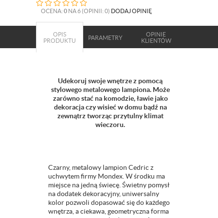
OCENA:
0
NA 6 (OPINII: 0)
DODAJ OPINIĘ
OPIS
OPINIE
PARAMETRY
PRODUKTU
KLIENTÓW
Udekoruj swoje wnętrze z pomocą
stylowego metalowego lampiona. Może
zarówno stać na komodzie, ławie jako
dekoracja czy wisieć w domu bądź na
zewnątrz tworząc przytulny klimat
wieczoru.
Czarny, metalowy lampion Cedric z
uchwytem firmy Mondex. W środku ma
miejsce na jedną świecę. Świetny pomysł
na dodatek dekoracyjny, uniwersalny
kolor pozwoli dopasować się do każdego
wnętrza, a ciekawa, geometryczna forma