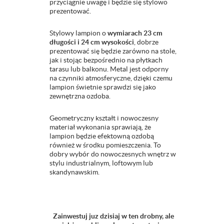
przyciągnie uwagę i będzie się stylowo
prezentować.
Stylowy lampion o
wymiarach 23 cm
długości i 24 cm wysokości
, dobrze
prezentować się będzie zarówno na stole,
jak i stojąc bezpośrednio na płytkach
tarasu lub balkonu. Metal jest odporny
na czynniki atmosferyczne, dzięki czemu
lampion świetnie sprawdzi się jako
zewnętrzna ozdoba.
Geometryczny kształt i nowoczesny
materiał wykonania sprawiają, że
lampion będzie efektowną ozdobą
również w środku pomieszczenia. To
dobry wybór do nowoczesnych wnętrz w
stylu industrialnym, loftowym lub
skandynawskim.
Zainwestuj juz dzisiaj w ten drobny, ale